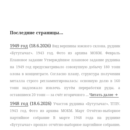
Последние страницы…
1949 год
(18.6.2026)
Вид вершины южного склона, рудник
«Бутугычаг». 1943 год. Фото из архива МОКМ. Февраль
Плановое задание Утверждённое плановое задание рудника
на 1949 год предусматривало совокупную добычу 180 тонн
олова в концентрате. Согласно плану, структура получения
металла строго регламентировалась: основную долю в 160
тонн надлежало извлечь путём переработки руды, а
1949 год
оставшиеся 20 тонн — за счёт вторичного …
Читать далее
1948 год
(18.6.2026)
Участок рудника «Бутугычаг», ТГПУ.
1943 год. Фото из архива МОКМ. Март Отчётно-выборное
партийное собрание В марте 1948 года на руднике
«Бутугычаг» прошло отчётно-выборное партийное собрание,