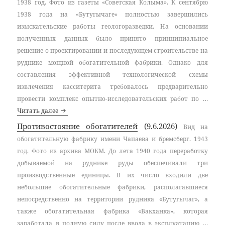
1938 год. Фото из газеты «Советская Колыма». К сентябрю
1938 года на «Бутугычаге» полностью завершились
изыскательские работы геологоразведки. На основании
полученных данных было принято принципиальное
решение о проектировании и последующем строительстве на
руднике мощной обогатительной фабрики. Однако для
составления эффективной технологической схемы
извлечения касситерита требовалось предварительно
провести комплекс опытно-исследовательских работ по …
Усть-Утинская фабрика и руда Бутугычага
Читать далее
Противостояние обогатителей
(9.6.2026)
Вид на
обогатительную фабрику имени Чапаева и бремсберг. 1943
год. Фото из архива МОКМ. До лета 1940 года переработку
добываемой на руднике руды обеспечивали три
производственные единицы. В их число входили две
небольшие обогатительные фабрики, располагавшиеся
непосредственно на территории рудника «Бутугычаг», а
также обогатительная фабрика «Вакханка», которая
заработала в полную силу после ввода в эксплуатацию …