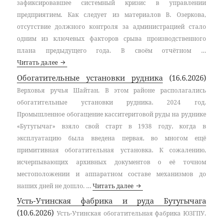
зафиксировавшее системный кризис в управлении
предприятием. Как следует из материалов В. Озеркова,
отсутствие должного контроля за администрацией стало
одним из ключевых факторов срыва производственного
плана предыдущего года. В своём отчётном …
1948 год
Читать далее
Обогатительные установки рудника
(16.6.2026)
Верховья ручья Шайтан. В этом районе располагались
обогатительные установки рудника. 2024 год.
Промышленное обогащение касситеритовой руды на руднике
«Бутугычаг» взяло свой старт в 1938 году, когда в
эксплуатацию была введена первая, во многом ещё
примитивная обогатительная установка. К сожалению,
исчерпывающих архивных документов о её точном
местоположении и аппаратном составе механизмов до
Обогатительные установки 
наших дней не дошло. …
Читать далее
Усть-Утинская фабрика и руда Бутугычага
(10.6.2026)
Усть-Утинская обогатительная фабрика ЮЗГПУ.