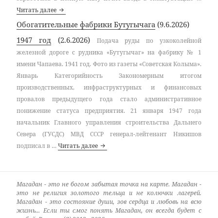
Противостояние обогатителей
Читать далее
Обогатительные фабрики Бутугычага
(9.6.2026)
1947 год
(2.6.2026)
Подача руды по узкоколейной
железной дороге с рудника «Бутугычаг» на фабрику № 1
имени Чапаева. 1941 год. Фото из газеты «Советская Колыма».
Январь Категорийность Закономерным итогом
производственных, инфраструктурных и финансовых
провалов предыдущего года стало административное
понижение статуса предприятия. 21 января 1947 года
начальник Главного управления строительства Дальнего
Севера (ГУСДС) МВД СССР генерал-лейтенант Никишов
1947 год
подписал в …
Читать далее
Магадан - это не богом забытая точка на карте. Магадан -
это не религия золотого тельца и не колючки лагерей.
Магадан - это состояние души, зов сердца и любовь на всю
жизнь... Если ты смог понять Магадан, он всегда будет с