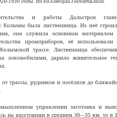
20-1930 годы. Из коллекции Госкаталога.
оительства и работы Дальстроя глав
и Колымы была лиственница. Из неё строи
ния, она служила основным материалом 
ельства промприборов, её использовали 
Колымской трассе. Лиственница обеспечи
ха локомобилями, дарило живительное те
ах.
е от трассы, рудников и посёлков до ближа
.
ромышленном управлении заготовка и выв
сь на расстоянии в среднем 30—35 км, то в 