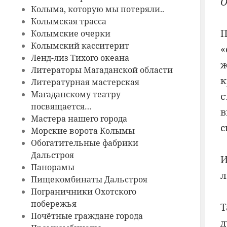
О
Колыма, которую мы потеряли..
Колымская трасса
Колымские очерки
Колымский касситерит
«
Ленд-лиз Тихого океана
ж
Литераторы Магаданской области
к
Литературная мастерская
Магаданскому театру
с
посвящается…
в
Мастера нашего города
с
Морские ворота Колымы
Обогатительные фабрики
Дальстроя
И
Панорамы
л
Пищекомбинаты Дальстроя
Пограничники Охотского
побережья
Т
Почётные граждане города
д