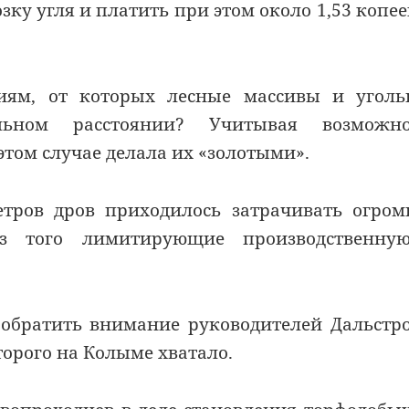
ку угля и платить при этом около 1,53 копее
иям, от которых лесные массивы и уголь
льном расстоянии? Учитывая возможно
 этом случае делала их «золотыми».
етров дров приходилось затрачивать огро
з того лимитирующие производственну
обратить внимание руководителей Дальстр
орого на Колыме хватало.