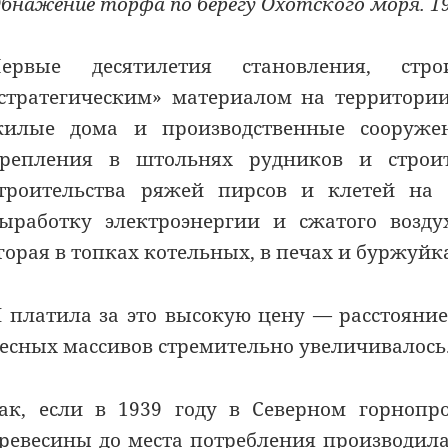
бнажение торфа по берегу Охотского моря. 19
Первые десятилетия становления, стр
стратегическим» материалом на территори
илые дома и производственные сооруже
репления в штольнях рудников и строит
троительства ряжей пирсов и клетей на 
ыработку электроэнергии и сжатого возду
горая в топках котельных, в печах и буржуйк
 платила за это высокую цену — расстояни
есных массивов стремительно увеличивалось
ак, если в 1939 году в Северном горноп
ревесины до места потребления производила