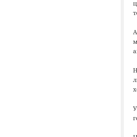
ц
т
А
а
Н
х
У
г