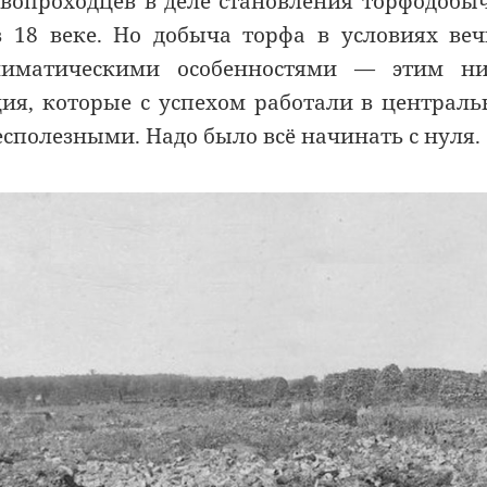
рвопроходцев в деле становления торфодобы
в 18 веке. Но добыча торфа в условиях ве
лиматическими особенностями — этим ни
ция, которые с успехом работали в централ
есполезными. Надо было всё начинать с нуля.