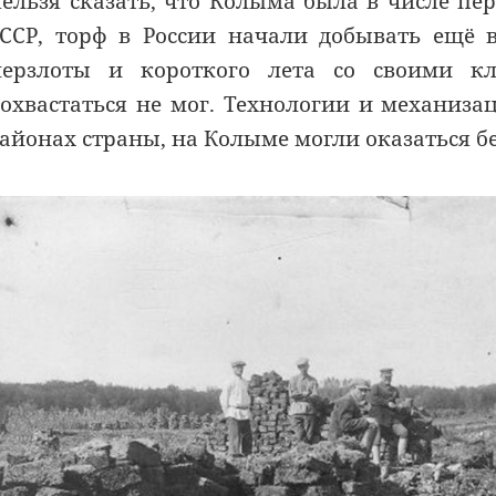
ельзя сказать, что Колыма была в числе пе
ССР, торф в России начали добывать ещё 
ерзлоты и короткого лета со своими к
охвастаться не мог. Технологии и механиза
айонах страны, на Колыме могли оказаться б