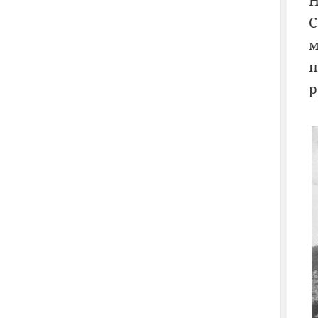
Н
С
м
п
р