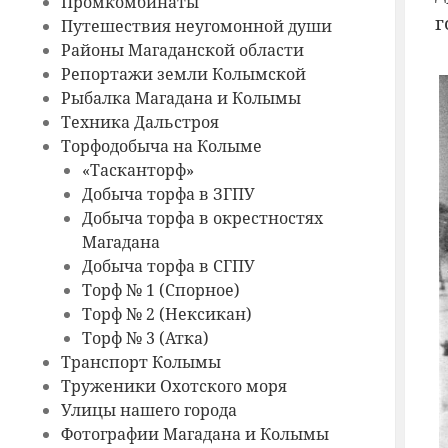
Промкомбинаты
г
Путешествия неугомонной души
Районы Магаданской области
Репортажи земли Колымской
Рыбалка Магадана и Колымы
Техника Дальстроя
Торфодобыча на Колыме
«Тасканторф»
Добыча торфа в ЗГПУ
Добыча торфа в окрестностях
Магадана
Добыча торфа в СГПУ
Торф № 1 (Спорное)
Торф № 2 (Нексикан)
Торф № 3 (Атка)
Транспорт Колымы
Труженики Охотского моря
Улицы нашего города
Фотографии Магадана и Колымы