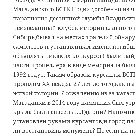
Магаданского ВСТК Подвиг,особенно из ч
парашютно-десантной службы Владимир
неизведанный клубок истории славного 
Сибирь,бывал на местах трагедий,обна
самолетов и устанавливал имена погибш
объявлять никаких конкурсов! Были най
части пропеллера в виде мемориала были
1992 году… Таким образом курсанты ВСТ
прошлом ХХ веке,за 27 лет до того,как в
живой истории.К сожалению из за катас
Магаданки в 2014 году памятник был ут
крыла были спасены….Где они? Напомню 
установлен руками курсантов,и город пал
ли восстановить монумент? Но если на и