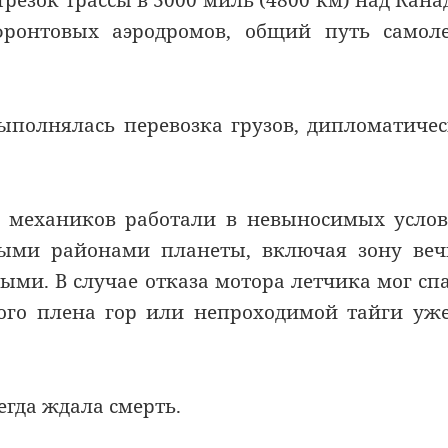
резок трассы в 3000 миль (4800 км) над Кана
ронтовых аэродромов, общий путь самоле
выполнялась перевозка грузов, дипломатиче
и механиков работали в невыносимых усло
ными районами планеты, включая зону ве
ми. В случае отказа мотора летчика мог сп
вого плена гор или непроходимой тайги уж
егда ждала смерть.