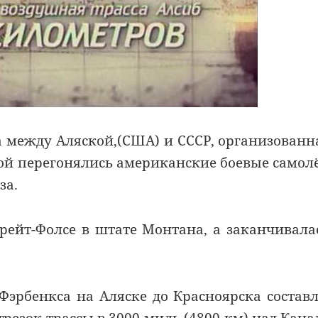
а между Аляской,(США) и СССР, организованн
орой перегонялись американские боевые самол
за.
Грейт-Фолсе в штате Монтана, а заканчивала
 Фэрбенкса на Аляске до Красноярска состав