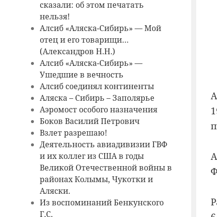
сказали: об этом печатать
нельзя!
Алсиб «Аляска-Сибирь» — Мой
отец и его товарищи…
(Александров Н.Н.)
Алсиб «Аляска-Сибирь» —
Ушедшие в вечность
Алсиб соединял континенты
А
Аляска – Сибирь – Заполярье
Аэромост особого назначения
1
Боков Василий Петрович
п
Взлет разрешаю!
Деятельность авиадивизии ГВФ
А
и их коллег из США в годы
Великой Отечественной войны в
Ф
районах Колымы, Чукотки и
Аляски.
Р
Из воспоминаний Бенкунского
Г.С.