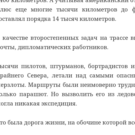
400 километров. А учитывая американский от
люс еще многие тысячи километров до ф
оставлял порядка 14 тысяч километров.
 качестве второстепенных задач на трассе 
очты, дипломатических работников.
ысячи пилотов, штурманов, бортрадистов 
райнего Севера, летали над самыми опас
ерзлоты. Маршруты были неимоверно трудны
олько парашют. Но вызволить его из ледо
огла никакая экспедиция.
то была дорога жизни, на обочине которой вс