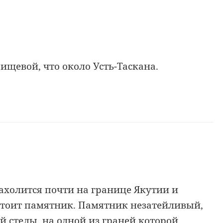
ищевой, что около Усть-Таскана.
нахолится почти на границе Якутии и
 стоит памятник. Памятник незатейливый,
 стелы, на одной из граней которой,