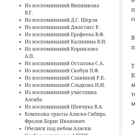
6
Из воспоминаний Вишнякова
п
В.Г.
с
Из воспоминаний Д.С. Шерля
Из воспоминаний Джастисс Р.
Из воспоминаний Ерофеева В.Ф.
В
Из воспоминаний Калинина В.И.
п
Из воспоминаний Корнилова
А.П.
Из воспоминаний Остапова С.А.
Т
Из воспоминаний Скобун П.Ф.
К
Из воспоминаний Славиной Р.К.
м
Из воспоминаний Сладкова Н.И.
Из воспоминаний участника
т
Алсиба
м
Из воспоминаний Шевчука В.А.
Комполка трассы Аляска-Сибирь
Фролов Борис Иванович
Э
Обелиск под небом Аляски