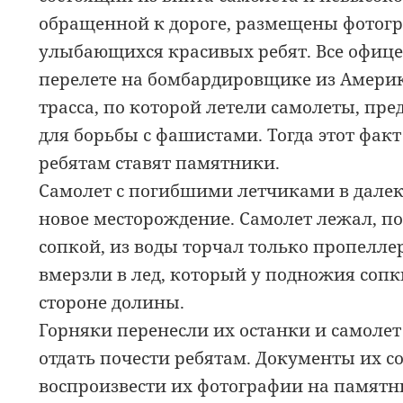
обращенной к дороге, размещены фотогр
улыбающихся красивых ребят. Все офице
перелете на бомбардировщике из Америк
трасса, по которой летели самолеты, пр
для борьбы с фашистами. Тогда этот фак
ребятам ставят памятники.
Самолет с погибшими летчиками в далек
новое месторождение. Самолет лежал, п
сопкой, из воды торчал только пропелл
вмерзли в лед, который у подножия сопки
стороне долины.
Горняки перенесли их останки и самоле
отдать почести ребятам. Документы их с
воспроизвести их фотографии на памятни