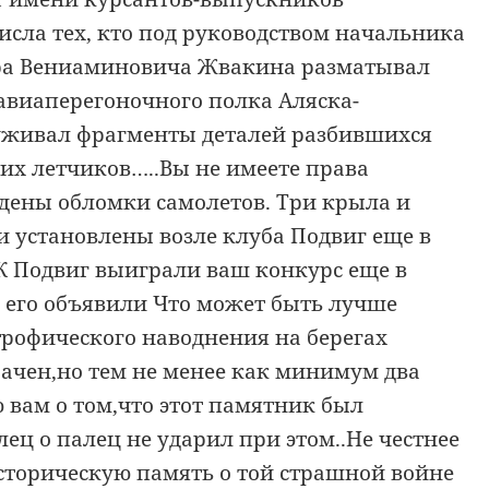
исла тех, кто под руководством начальника
а Вениаминовича Жвакина разматывал
авиаперегоночного полка Аляска-
руживал фрагменты деталей разбившихся
их летчиков…..Вы не имеете права
дены обломки самолетов. Три крыла и
 установлены возле клуба Подвиг еще в
К Подвиг выиграли ваш конкурс еще в
ы его объявили Что может быть лучше
трофического наводнения на берегах
рачен,но тем не менее как минимум два
вам о том,что этот памятник был
ец о палец не ударил при этом..Не честнее
сторическую память о той страшной войне