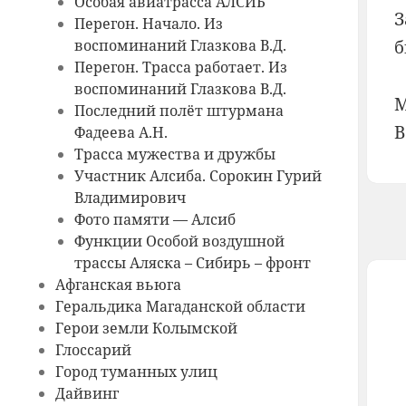
Особая авиатрасса АЛСИБ
З
Перегон. Начало. Из
б
воспоминаний Глазкова В.Д.
Перегон. Трасса работает. Из
воспоминаний Глазкова В.Д.
М
Последний полёт штурмана
В
Фадеева А.Н.
Трасса мужества и дружбы
Участник Алсиба. Сорокин Гурий
Владимирович
Фото памяти — Алсиб
Функции Особой воздушной
трассы Аляска – Сибирь – фронт
Афганская вьюга
Геральдика Магаданской области
Герои земли Колымской
Глоссарий
Город туманных улиц
Дайвинг