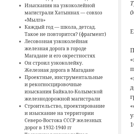
Т
Изыскания на узкоколейной
0
магистрали Хатыннах — совхоз
«Мылга»
Каждый год — школа, детсад.
Е
Такое не повторится? (фрагмент)
Лесовозная узкоколейная
железная дорога в городе
П
Магадане и его окрестностях
«
Он строил узкоколейку.
п
Железная дорога в Магадане
Проектные, инструментальные
«
и рекогносцировочные
д
изыскания Байкало-Колымской
г
железнодорожной магистрали
«
Строительство, проектирование
и изыскание на территории
у
Северо-Востока СССР железных
1
дорог в 1932-1940 гг