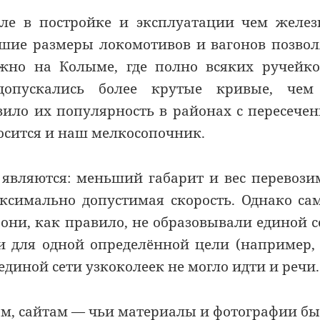
ле в постройке и эксплуатации чем желе
ьшие размеры локомотивов и вагонов позво
ажно на Колыме, где полно всяких ручейк
допускались более крутые кривые, чем
вило их популярность в районах с пересече
носится и наш мелкосопочник.
 являются: меньший габарит и вес перевоз
аксимально допустимая скорость. Однако с
они, как правило, не образовывали единой с
и для одной определённой цели (например,
 единой сети узкоколеек не могло идти и речи.
ам, сайтам — чьи материалы и фотографии б