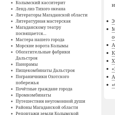
Колымский касситерит
и
Ленд-лиз Тихого океана
Литераторы Магаданской области
Э
Литературная мастерская
Магаданскому театру
М
посвящается…
о
Мастера нашего города
A
Морские ворота Колымы
Обогатительные фабрики
Дальстроя
Х
Панорамы
«
Пищекомбинаты Дальстроя
А
Пограничники Охотского
побережья
«
Почётные граждане города
Промкомбинаты
Путешествия неугомонной души
Районы Магаданской области
Репортажи земли Колымской