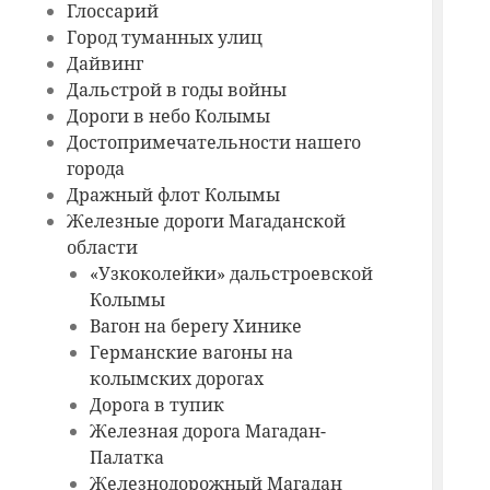
Глоссарий
Город туманных улиц
Дайвинг
Дальстрой в годы войны
Дороги в небо Колымы
Достопримечательности нашего
города
Дражный флот Колымы
Железные дороги Магаданской
области
«Узкоколейки» дальстроевской
Колымы
Вагон на берегу Хинике
Германские вагоны на
колымских дорогах
Дорога в тупик
Железная дорога Магадан-
Палатка
Железнодорожный Магадан