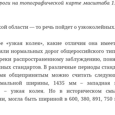
ороги на топографической карте масштаба 1
кой области — то речь пойдет о узкоколейных
кое «узкая колея», какие отличия она имее
оили нормальных дорог общероссийского тип
преки распространенному заблуждению, пон
нных стандартов. В различные периоды стан
ремя общепринятым можно считать следую
рмальной ширины, 1435 мм – западная 
м – узкая колея. Но в историческом смы
ни, могла быть шириной в 600, 380, 891, 750