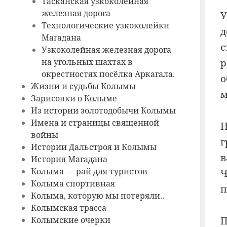
Тасканская узкоколейная
железная дорога
У
Технологические узкоколейки
д
Магадана
с
Узкоколейная железная дорога
на угольных шахтах в
р
окрестностях посёлка Аркагала.
о
Жизни и судьбы Колымы
м
Зарисовки о Колыме
Из истории золотодобычи Колымы
Имена и страницы священной
Н
войны
г
Истории Дальстроя и Колымы
в
История Магадана
Колыма — рай для туристов
Ч
Колыма спортивная
п
Колыма, которую мы потеряли..
Колымская трасса
П
Колымские очерки