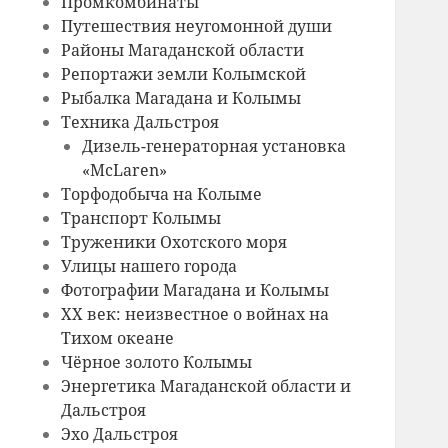
Промкомбинаты
Путешествия неугомонной души
Районы Магаданской области
Репортажи земли Колымской
Рыбалка Магадана и Колымы
Техника Дальстроя
Дизель-генераторная установка
«McLaren»
Торфодобыча на Колыме
Транспорт Колымы
Труженики Охотского моря
Улицы нашего города
Фотографии Магадана и Колымы
ХХ век: неизвестное о войнах на
Тихом океане
Чёрное золото Колымы
Энергетика Магаданской области и
Дальстроя
Эхо Дальстроя