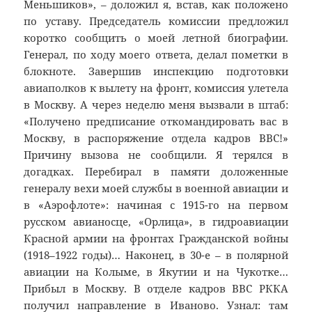
Меньшиков», – доложил я, встав, как положено
по уставу. Председатель комиссии предложил
коротко сообщить о моей летной биографии.
Генерал, по ходу моего ответа, делал пометки в
блокноте. Завершив инспекцию подготовки
авиаполков к вылету на фронт, комиссия улетела
в Москву. А через неделю меня вызвали в штаб:
«Получено предписание откомандировать вас в
Москву, в распоряжение отдела кадров ВВС!»
Причину вызова не сообщили. Я терялся в
догадках. Перебирал в памяти доложенные
генералу вехи моей службы в военной авиации и
в «Аэрофлоте»: начиная с 1915-го на первом
русском авианосце, «Орлица», в гидроавиации
Красной армии на фронтах Гражданской войны
(1918–1922 годы)… Наконец, в 30-е – в полярной
авиации на Колыме, в Якутии и на Чукотке…
Прибыл в Москву. В отделе кадров ВВС РККА
получил направление в Иваново. Узнал: там