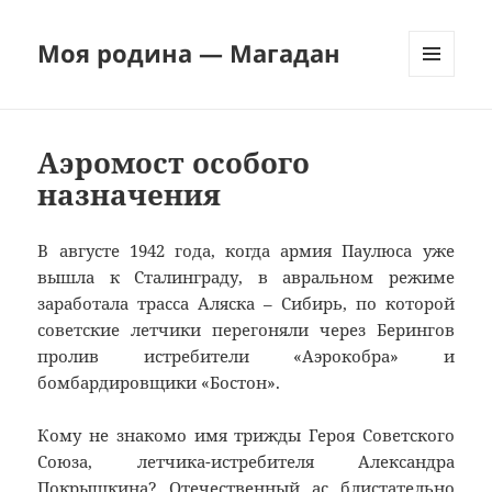
Моя родина — Магадан
МЕНЮ
И
ВИДЖЕТЫ
Аэромост особого
назначения
В августе 1942 года, когда армия Паулюса уже
вышла к Сталинграду, в авральном режиме
заработала трасса Аляска – Сибирь, по которой
советские летчики перегоняли через Берингов
пролив истребители «Аэрокобра» и
бомбардировщики «Бостон».
Кому не знакомо имя трижды Героя Советского
Союза, летчика-истребителя Александра
Покрышкина? Отечественный ас блистательно