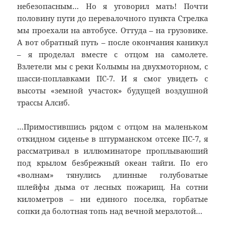
небезопасным… Но я уговорил мать! Почти
половину пути до перевалочного пункта Стрелка
мы проехали на автобусе. Оттуда – на грузовике.
А вот обратный путь – после окончания каникул
– я проделал вместе с отцом на самолете.
Взлетели мы с реки Колымы на двухмоторном, с
шасси-поплавками ПС-7. И я смог увидеть с
высоты «земной участок» будущей воздушной
трассы Алсиб.
…Примостившись рядом с отцом на маленьком
откидном сиденье в штурманском отсеке ПС-7, я
рассматривал в иллюминаторе проплываюший
под крылом безбрежный океан тайги. По его
«волнам» тянулись длинные голубоватые
шлейфы дыма от лесных пожарищ. На сотни
километров – ни единого поселка, горбатые
сопки да болотная топь над вечной мерзлотой…