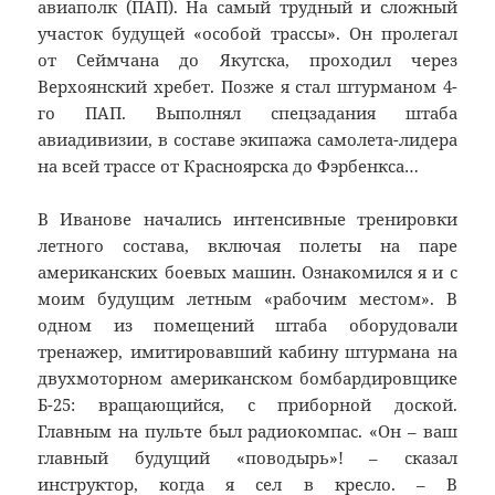
авиаполк (ПАП). На самый трудный и сложный
участок будущей «особой трассы». Он пролегал
от Сеймчана до Якутска, проходил через
Верхоянский хребет. Позже я стал штурманом 4-
го ПАП. Выполнял спецзадания штаба
авиадивизии, в составе экипажа самолета-лидера
на всей трассе от Красноярска до Фэрбенкса…
В Иванове начались интенсивные тренировки
летного состава, включая полеты на паре
американских боевых машин. Ознакомился я и с
моим будущим летным «рабочим местом». В
одном из помещений штаба оборудовали
тренажер, имитировавший кабину штурмана на
двухмоторном американском бомбардировщике
Б-25: вращающийся, с приборной доской.
Главным на пульте был радиокомпас. «Он – ваш
главный будущий «поводырь»! – сказал
инструктор, когда я сел в кресло. – В