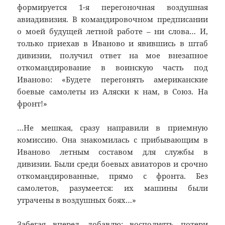
формируется 1-я перегоночная воздушная
авиадивизия. В командировочном предписании
о моей будущей летной работе – ни слова… И,
только приехав в Иваново и явившись в штаб
дивизии, получил ответ на мое внезапное
откомандирование в воинскую часть под
Иваново: «Будете перегонять американские
боевые самолеты из Аляски к нам, в Союз. На
фронт!»
…Не мешкая, сразу направили в приемную
комиссию. Она знакомилась с прибывающим в
Иваново летным составом для службы в
дивизии. Были среди боевых авиаторов и срочно
откомандированные, прямо с фронта. Без
самолетов, разумеется: их машины были
утрачены в воздушных боях…»
Забегая вперед, добавлю: восполнять потери