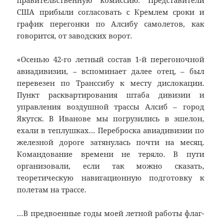
правительственную комиссию. Представители
США прибыли согласовать с Кремлем сроки и
график перегонки по Алсибу самолетов, как
говорится, от заводских ворот.
«Осенью 42-го летный состав 1-й перегоночной
авиадивизии, – вспоминает далее отец, – был
перевезен по Транссибу к месту дислокации.
Пункт расквартирования штаба дивизии и
управления воздушной трассы Алсиб – город
Якутск. В Иванове мы погрузились в эшелон,
ехали в теплушках… Переброска авиадивизии по
железной дороге затянулась почти на месяц.
Командование времени не теряло. В пути
организовали, если так можно сказать,
теоретическую навигационную подготовку к
полетам на трассе.
…В предвоенные годы моей летной работы флаг-