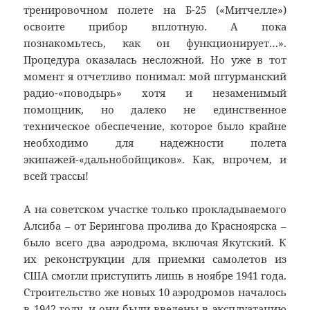
тренировочном полете на Б-25 («Митчелле»)
освоите прибор вплотную. А пока
познакомьтесь, как он функционирует…».
Процедура оказалась несложной. Но уже в тот
момент я отчетливо понимал: мой штурманский
радио-«поводырь» хотя и незаменимый
помощник, но далеко не единственное
техническое обеспечение, которое было крайне
необходимо для надежности полета
экипажей-«дальнобойщиков». Как, впрочем, и
всей трассы!
А на советском участке только прокладываемого
Алсиба – от Берингова пролива до Красноярска –
было всего два аэродрома, включая Якутский. К
их реконструкции для приемки самолетов из
США смогли приступить лишь в ноябре 1941 года.
Строительство же новых 10 аэродромов началось
в 1942 году, и они были введены в эксплуатацию