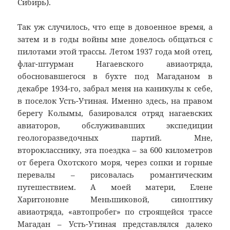
Сибирь).
Так уж случилось, что еще в довоенное время, а
затем и в годы войны мне довелось общаться с
пилотами этой трассы. Летом 1937 года мой отец,
флаг-штурман Нагаевского авиаотряда,
обосновавшегося в бухте под Магаданом в
декабре 1934-го, забрал меня на каникулы к себе,
в поселок Усть-Утиная. Именно здесь, на правом
берегу Колымы, базировался отряд нагаевских
авиаторов, обслуживавших экспедиции
геологоразведочных партий. Мне,
второкласснику, эта поездка – за 600 километров
от берега Охотского моря, через сопки и горные
перевалы – рисовалась романтическим
путешествием. А моей матери, Елене
Харитоновне Меньшиковой, синоптику
авиаотряда, «автопробег» по строящейся трассе
Магадан – Усть-Утиная представлялся далеко