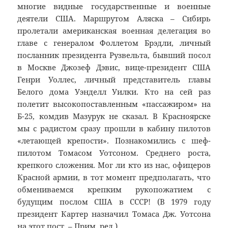
многие видные государственные и военные
деятели США. Маршрутом Аляска – Сибирь
пролетали американская военная делегация во
главе с генералом Фоллетом Брэдли, личный
посланник президента Рузвельта, бывший посол
в Москве Джозеф Дэвис, вице-президент США
Генри Уоллес, личный представитель главы
Белого дома Уэнделл Уилки. Кто на сей раз
полетит высокопоставленным «пассажиром» на
Б-25, комдив Мазурук не сказал. В Красноярске
мы с радистом сразу прошли в кабину пилотов
«летающей крепости». Познакомились с шеф-
пилотом Томасом Уотсоном. Среднего роста,
крепкого сложения. Мог ли кто из нас, офицеров
Красной армии, в тот момент предполагать, что
обмениваемся крепким рукопожатием с
будущим послом США в СССР! (В 1979 году
президент Картер назначил Томаса Дж. Уотсона
на этот пост. – Прим. ред.)