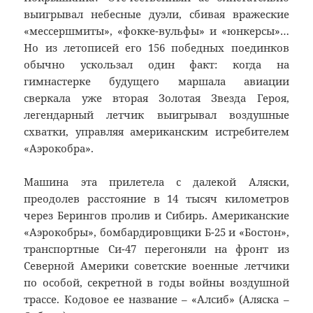
выигрывал небесные дуэли, сбивая вражеские
«мессершмиты», «фокке-вульфы» и «юнкерсы»…
Но из летописей его 156 победных поединков
обычно ускользал один факт: когда на
гимнастерке будущего маршала авиации
сверкала уже вторая Золотая Звезда Героя,
легендарный летчик выигрывал воздушные
схватки, управляя американским истребителем
«Аэрокобра».
Машина эта прилетела с далекой Аляски,
преодолев расстояние в 14 тысяч километров
через Берингов пролив и Сибирь. Американские
«Аэрокобры», бомбардировщики Б-25 и «Бостон»,
транспортные Си-47 перегоняли на фронт из
Северной Америки советские военные летчики
по особой, секретной в годы войны воздушной
трассе. Кодовое ее название – «Алсиб» (Аляска –