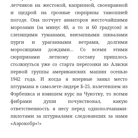
летчиков на жестокой, капризной, своенравной
и щедрой на грозные сюрпризы тамошней
погоде. Она потчует авиаторов жесточайшими
морозами (за минус 40, а то и 60 градусов) и
слепящими туманами, внезапными шквалами
пурги и ураганными ветрами, долгими
моросящими дождями… Со всеми этими
сюрпризами летному составу пришлось
столкнуться уже со старта перегонки из Аляски
первой группы американских машин осенью
1942 года. И когда я впервые занял место
штурмана в самолете-лидере Б-25, взлетевшем из
Фэрбенкса и взявшем курс на Чукотку, то всеми
фибрами души почувствовал, какую
ответственность я несу перед однополчанами-
пилотами за штурвалами следовавших за нами
«Аэрокобр»!»