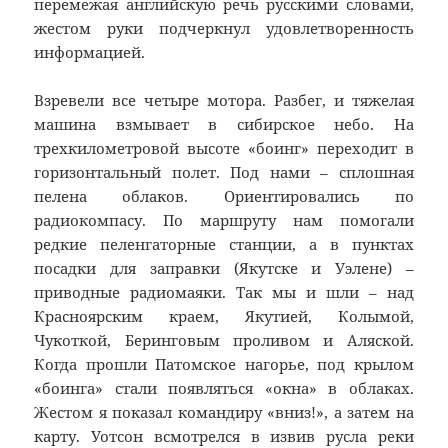
перемежая английскую речь русскими словами,
жестом руки подчеркнул удовлетворенность
информацией.
Взревели все четыре мотора. Разбег, и тяжелая
машина взмывает в сибирское небо. На
трехкилометровой высоте «боинг» переходит в
горизонтальный полет. Под нами – сплошная
пелена облаков. Ориентировались по
радиокомпасу. По маршруту нам помогали
редкие пеленгаторные станции, а в пунктах
посадки для заправки (Якутске и Уэлене) –
приводные радиомаяки. Так мы и шли – над
Красноярским краем, Якутией, Колымой,
Чукоткой, Беринговым проливом и Аляской.
Когда прошли Патомское нагорье, под крылом
«боинга» стали появляться «окна» в облаках.
Жестом я показал командиру «вниз!», а затем на
карту. Уотсон всмотрелся в извив русла реки