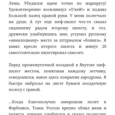
Лены. Убедился: идем точно по маршруту!
Удовлетворенно воскликнул «О’кей!» и поднял
большой палец правой руки. У меня полегчало
на душе. А тут еще шеф-пилот что-то сказал
сидевшему рядом второму пилоту, и тот,
дружески улыбнувшись мне, уступил русскому
«авиалоцману» место за штурвалом «боинга». Я
занял кресло второго пилота и минут 20
самостоятельно пилотировал самолет.
Перед промежуточной посадкой в Якутске шеф-
пилот жестом, понятным каждому летчику,
осведомился, какое здесь покрытие аэродрома. Я
быстро набросал на листе бумаги посадочную
полосу с травой.
…Когда благополучно завершили полет в
Фэрбенксе, Томас Уотсон крепко обнял меня и
радиста, широко улыбнулся и сказал по-русски: