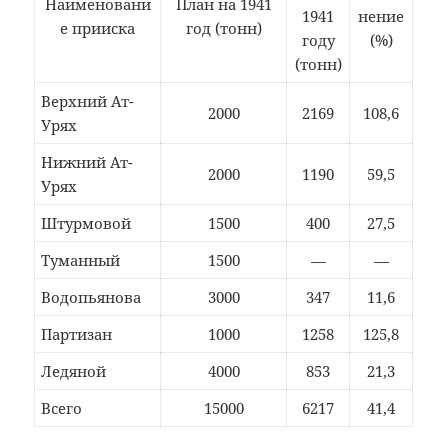
Наименовани
План на 1941
1941
нение
е прииска
год (тонн)
году
(%)
(тонн)
Верхний Ат-
2000
2169
108,6
Урях
Нижний Ат-
2000
1190
59,5
Урях
Штурмовой
1500
400
27,5
Туманный
1500
—
—
Водопьянова
3000
347
11,6
Партизан
1000
1258
125,8
Ледяной
4000
853
21,3
Всего
15000
6217
41,4