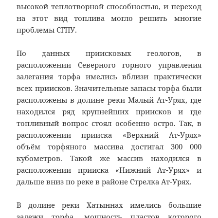
высокой теплотворной способностью, и переход
на этот вид топлива могло решить многие
проблемы СГПУ.
По данных приисковых геологов, в
расположении Северного горного управления
залегания торфа имелись вблизи практически
всех приисков. Значительные запасы торфа были
расположены в долине реки Малый Ат-Урях, где
находился ряд крупнейших приисков и где
топливный вопрос стоял особенно остро. Так, в
расположении прииска «Верхний Ат-Урях»
объём торфяного массива достигал 300 000
кубометров. Такой же массив находился в
расположении прииска «Нижний Ат-Урях» и
дальше вниз по реке в районе Стрелка Ат-Урях.
В долине реки Хатыннах имелись большие
залежи торфа, мощность пластов которого