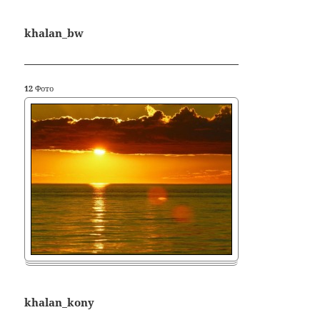
khalan_bw
12
Фото
khalan_kony