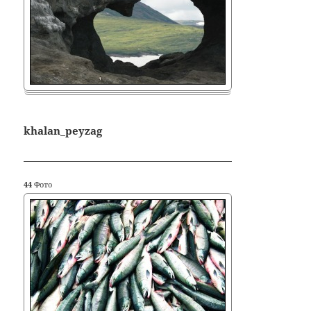
khalan_peyzag
44
Фото