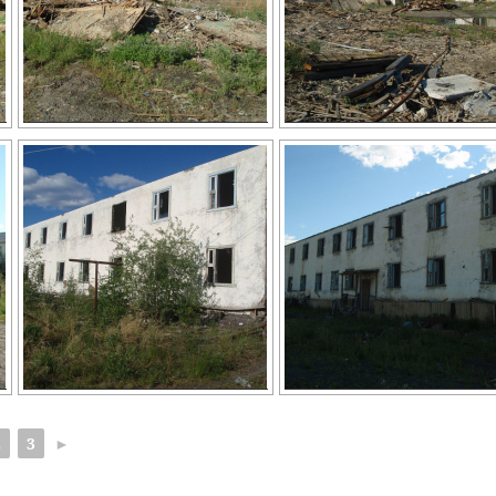
2
3
►