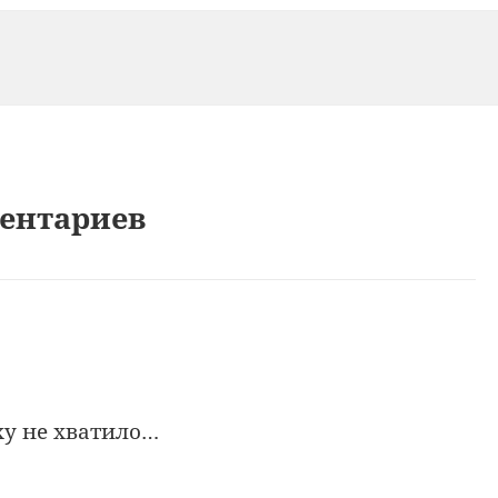
ментариев
ху не хватило…