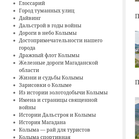
Глоссарий
Город туманных улиц
П
Дайвинг
Дальстрой в годы войны
Дороги в небо Колымы
Достопримечательности нашего
города
Дражный флот Колымы
Железные дороги Магаданской
области
Жизни и судьбы Колымы
П
Зарисовки о Колыме
Из истории золотодобычи Колымы
Имена и страницы священной
войны
Истории Дальстроя и Колымы
История Магадана
Колыма — рай для туристов
Колыма спортивная