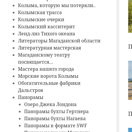
Колыма, которую мы потеряли..
Колымская трасса
Колымские очерки
Колымский касситерит
Ленд-лиз Тихого океана
Литераторы Магаданской области
П
Литературная мастерская
Магаданскому театру
посвящается…
Мастера нашего города
Морские ворота Колымы
Обогатительные фабрики
Дальстроя
Панорамы
Озеро Джека Лондона
Панорамы бухты Гертнера
П
Панорамы бухты Нагаева
Панорамы в формате SWF