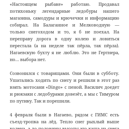
«Настоящем рыбаке» работаю. Продавал
потихоньку легендарные ледобуры нашего
магазина, самодуры и крючечки и информацию
собирал. На Балаганное и Мелководную —
только снегоходом и то, я б не поехал. На
переправу дорога в одну колею и ловиться
перестала (а на неделе так пёрла, так пёрла).
Нагаевскую бухту я не люблю. Это не Гертнера,
но… выбора нет.
Созвонился с товарищами. Они были в субботу.
Ушатались ходить по снегу и решили в этот раз
взять мотосани «Dingo» с пеной. Василич доедет
и рюкзаки с ледобурами довезёт, а мы с Тимуром
по путику. Так и порешили.
4 февраля были в Нагаево, рядом с ГИМС есть
съезд-тропка на лёд. Тепло снег рыхлый выше
колена, а до половины высоты это каша из снега