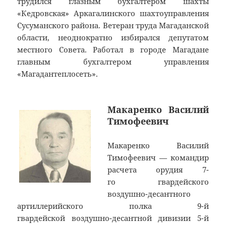
трудился глазным бухгалтером шахты
«Кедровская» Аркагалинского шахтоуправления
Сусуманского района. Ветеран труда Магаданской
области, неоднократно избирался депутатом
местного Совета. Работал в городе Магадане
главным бухгалтером управления
«Магадантеплосеть».
Макаренко Василий
Тимофеевич
Макаренко Василий
Тимофеевич — командир
расчета орудия 7-
го гвардейского
воздушно-десантного
артиллерийского полка 9-й
гвардейской воздушно-десантной дивизии 5-й