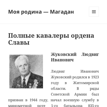
Моя родина — Магадан
МЕНЮ
И
ВИДЖЕТЫ
Полные кавалеры ордена
Славы
Жуковский Людвиг
Иванович
Людвиг Иванович
Жуковский родился в 1923
году в Житомирской
области. В ряды
Советской Армии был
призван в 1944 году, начал военную службу в
минометной роте 1-го батальона 835-го