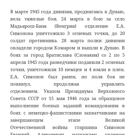
В марте 1945 года дивизия, продвигаясь к Дунаю,
вела тяжелые бои. 24 марта в бою за село
Мадьярош-Баня (Венгрия) отделение Е.А.
Симонова уничтожило 3 огневых точки, до 20
солдат противника. 28 марта полки дивизии
овладели городом Комаром и вышли к Дунаю. В
боях за город Братислава (Словакия) со 2 по 5
апреля 1945 года разведчики подавили 2 огневых
точки, уничтожили 10 немцев и 4 взяли в плен.
Е.А. Симонов был ранен, но поля боя не
покинул, продолжая управлять
отделением. Указом Президиума Верховного
Совета СССР от 15 мая 1946 года за образцовое
выполнение боевых заданий командования в
боях с немецко-фашистскими захватчиками на
завершающем этапе Великой
Отечественной войны старшина Симонов
Евгений Алексеевич награжден орденом