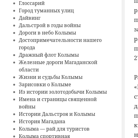
п
Глоссарий
р
Город туманных улиц
Дайвинг
п
Дальстрой в годы войны
з
Дороги в небо Колымы
р
Достопримечательности нашего
города
п
Дражный флот Колымы
2
Железные дороги Магаданской
области
Р
Жизни и судьбы Колымы
Зарисовки о Колыме
«
Из истории золотодобычи Колымы
с
Имена и страницы священной
д
войны
Истории Дальстроя и Колымы
п
История Магадана
к
Колыма — рай для туристов
н
Колыма спортивная