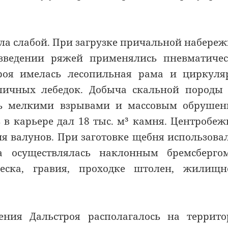
ыла слабой. При загрузке причальной набере
озведении ряжей применялись пневматиче
роя имелась лесопильная рама и циркуля
ичных лебедок. Добыча скальной породы 
сь мелкими взрывами и массовым обрушен
в в карьере дал 18 тыс. м³ камня. Центробе
я валунов. При заготовке щебня использова
а осуществлялась наклонным бремсберго
еска, гравия, проходке штолен, жилищн
ления Дальстроя располагалось на террит