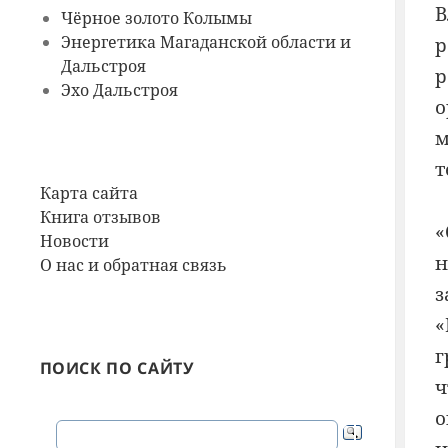
В
Чёрное золото Колымы
Энергетика Магаданской области и
р
Дальстроя
р
Эхо Дальстроя
о
м
т
Карта сайта
Книга отзывов
«
Новости
н
О нас и обратная связь
з
«
г
ПОИСК ПО САЙТУ
ч
о