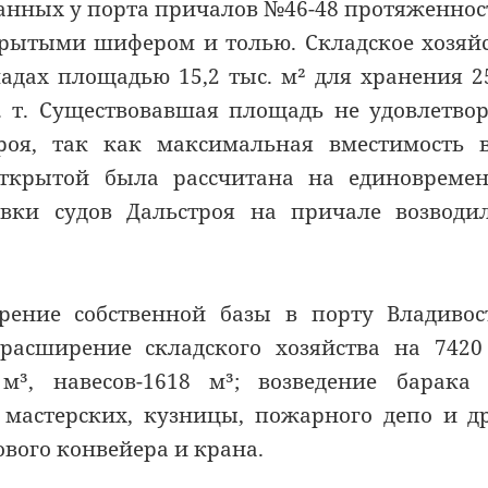
ованных у порта причалов №46-48 протяженно
крытыми шифером и толью. Складское хозяй
адах площадью 15,2 тыс. м² для хранения 2
. т. Существовавшая площадь не удовлетво
роя, так как максимальная вместимость 
ткрытой была рассчитана на единовремен
овки судов Дальстроя на причале возводи
рение собственной базы в порту Владивос
расширение складского хозяйства на 7420
³, навесов-1618 м³; возведение барака 
мастерских, кузницы, пожарного депо и др
вого конвейера и крана.