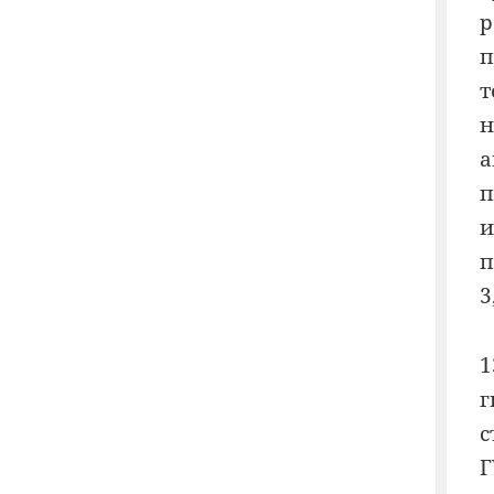
р
п
т
н
а
п
и
п
3
1
г
с
Г