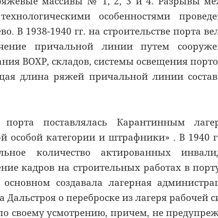
 ряжевые массивы № 1, 2, 3 и 4. Разрывы м
ехнологическими особенностями проведе
о. В 1938-1940 гг. на строительстве порта ве
ичение причальной линии путем сооруже
ания ВОХР, складов, системы освещения порт
щая длина ряжей причальной линии соста
 порта поставлялась Карантинным лагер
й особой категории и штрафники» . В 1940 г
льное количество актированных инвалид
ние кадров на строительных работах в порт
в основном создавала лагерная администра
 Дальстроя о переброске из лагеря рабочей 
 по своему усмотрению, причем, не предупре