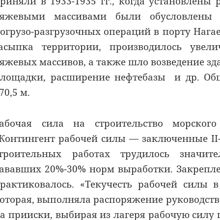
риняли в 1933-1935 гг., когда установлены
яжевыми массивами были обусловлены т
огрузо-разгрузочных операций в порту Нагаев
асыпка территории, производилось увел
яжевых массивов, а также шло возведение зд
лощадки, расширение нефтебазы и др. Об
70,5 м.
абочая сила на строительство морского
Контингент рабочей силы — заключенные II-
троительных работах трудилось значите
ававших 20%-30% норм выработки. Закрепле
рактиковалось. «Текучесть рабочей силы 
оторая, выполняла распоряжение руководства
а прииски, выбирая из лагеря рабочую силу