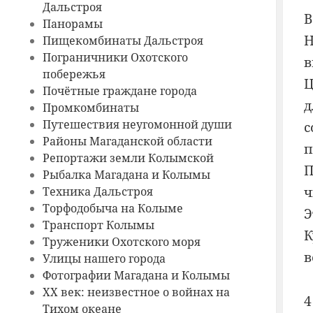
Дальстроя
В
Панорамы
Н
Пищекомбинаты Дальстроя
Пограничники Охотского
в
побережья
Ц
Почётные граждане города
д
Промкомбинаты
Путешествия неугомонной души
с
Районы Магаданской области
п
Репортажи земли Колымской
П
Рыбалка Магадана и Колымы
ч
Техника Дальстроя
Торфодобыча на Колыме
Э
Транспорт Колымы
К
Труженики Охотского моря
в
Улицы нашего города
Фотографии Магадана и Колымы
ХХ век: неизвестное о войнах на
4
Тихом океане