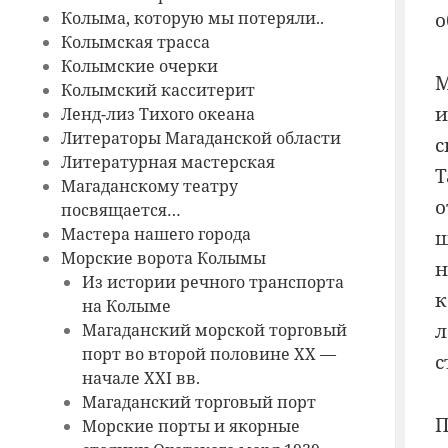
Колыма, которую мы потеряли..
о
Колымская трасса
Колымские очерки
М
Колымский касситерит
и
Ленд-лиз Тихого океана
Литераторы Магаданской области
с
Литературная мастерская
Т
Магаданскому театру
о
посвящается…
Мастера нашего города
ш
Морские ворота Колымы
н
Из истории речного транспорта
к
на Колыме
л
Магаданский морской торговый
порт во второй половине ХХ —
с
начале ХХI вв.
Магаданский торговый порт
П
Морские порты и якорные