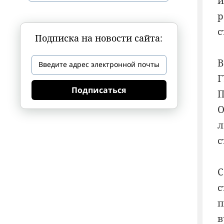
и
р
с
Подписка на новости сайта:
В
Г
Подписаться
П
О
л
с
С
с
п
в