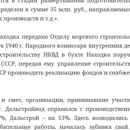
ится в стадии развертывания подготовител
пределен в сумме 35 млн. руб., направляемы
производств и т.д.».
Находка передано Отделу морского строитель
а 1940 г. Народного комиссара внутренних де
 строительству НКВД в бухте Находка пору
 СССР, передав ему управление строительст
ССР производить реализацию фондов и снабж
а и смет, организации, принимавшие участ
т. Дальстройвод справился с производстве
%, Дальстрой – на 53%. Здесь возводились
бительные работы, началась забивка свай