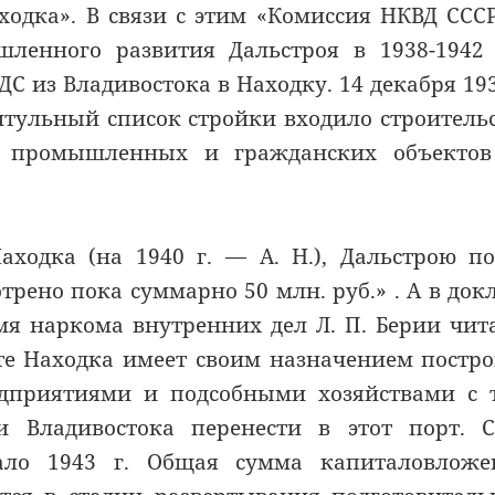
аходка». В связи с этим «Комиссия НКВД ССС
шленного развития Дальстроя в 1938-1942 
С из Владивостока в Находку. 14 декабря 193
итульный список стройки входило строитель
е промышленных и гражданских объектов
аходка (на 1940 г. — А. Н.), Дальстрою п
рено пока суммарно 50 млн. руб.» . А в док
мя наркома внутренних дел Л. П. Берии чит
ухте Находка имеет своим назначением постр
приятиями и подсобными хозяйствами с т
 Владивостока перенести в этот порт. С
ало 1943 г. Общая сумма капиталовложе