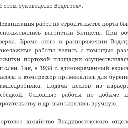
б этом руководство Водстроя».
еханизация работ на строительстве порта б
спользовались вагонетки Коппель. При в
верла. Кроме этого в распоряжении Водст
акелажные работы велись с помощью разл
тсыпки портовой площадки осуществляла
толен. Так, в 1938 г. единовременный взры
асосы и компрессор применялись для бурени
амнедробилка. Подача песков из карьер
ебёдкой. Основные работы по добыче п
троительству и др. выполнялись вручную.
ортовое хозяйство Владивостокского отде