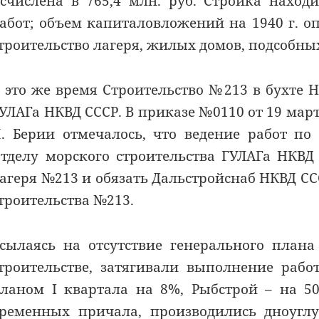
счислена в 765,4 млн. руб. Стройка наход
абот; объем капиталовложений на 1940 г. о
троительство лагеря, жилых домов, подсобных 
 это же время Строительство №213 в бухте 
УЛАГа НКВД СССР. В приказе №0110 от 19 март
. Берии отмечалось, что ведение работ по
тделу морского строительства ГУЛАГа НКВД
агеря №213 и обязать Дальстройснаб НКВД С
троительства №213.
сылаясь на отсутствие генерального план
троительстве, затягивали выполнение рабо
ланом I квартала на 8%, Рыбстрой – на 50
ременных причала, производились дноуглу