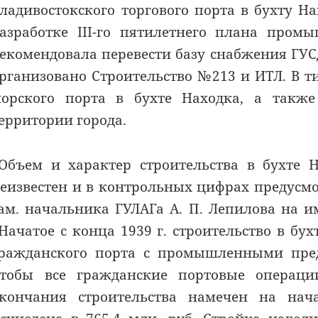
ладивостокского торгового порта в бухту Н
азработке III-го пятилетнего плана промы
екомендовала перевести базу снабжения ГУСД
рганизовано Строительство №213 и ИТЛ. В т
орского порта в бухте Находка, а такж
ерритории города.
Объем и характер строительства в бухте Н
еизвестен и в контрольных цифрах предусмот
ам. начальника ГУЛАГа А. П. Лепилова на и
Начатое с конца 1939 г. строительство в б
ражданского порта с промышленными пред
тобы все гражданские портовые операции
кончания строительства намечен на нач