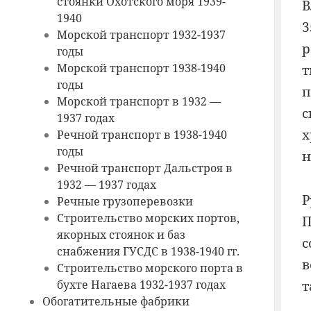
стоянки Охотского моря 1939-
В
1940
3
Морской транспорт 1932-1937
р
годы
Морской транспорт 1938-1940
т
годы
п
Морской транспорт в 1932 —
с
1937 годах
х
Речной транспорт в 1938-1940
годы
н
Речной транспорт Дальстроя в
1932 — 1937 годах
Р
Речные грузоперевозки
Строительство морских портов,
П
якорных стоянок и баз
с
снабжения ГУСДС в 1938-1940 гг.
в
Строительство морского порта в
бухте Нагаева 1932-1937 годах
т
Обогатительные фабрики