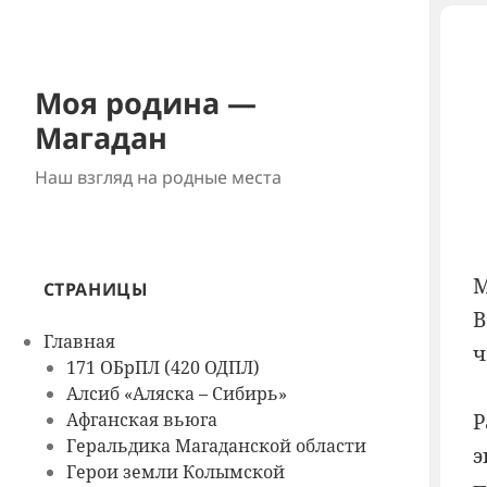
Моя родина —
Магадан
Наш взгляд на родные места
М
СТРАНИЦЫ
В
Главная
ч
171 ОБрПЛ (420 ОДПЛ)
Алсиб «Аляска – Сибирь»
Афганская вьюга
Геральдика Магаданской области
э
Герои земли Колымской