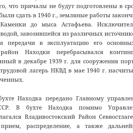
го, что причалы не будут подготовлены в ср
были сдать в 1940 г., земляные работы закон
 Каменки до мыса Астафьева. Исключител
 водой, завозившейся из различных источник
 и передачи в эксплуатацию его основны
район Находки перебрасывался континг
нный в декабре 1939 г. для сооружения пор
рудовой лагерь НКВД в мае 1940 г. насчит
люченных.
в бухте Находка передано Главному управл
СССР. В бухте Находка помимо Управле
лагался Владивостокский Район Севвостлаг
прием, распределение, а также дальней