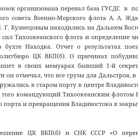
евозок организована перевал база ГУСДС в п
ного совета Военно-Морского флота А. А. Жд
. Г. Кузнецовым находились на Дальнем Вост
 сил Тихоокеанского флота и определение м
в бухте Находка. Отчет о результатах пое
 Политбюро ЦК ВКП(б). О причинах побуди
пишет в своих мемуарах бывший 1-й секре
и он отмечал, что все грузы для Дальстроя, в
гружались в старом порту в центре Владивост
ме того командующий Тихоокеанским флотом Н
го порта и превращения Владивостока в закр
решение ЦК ВКП(б) и СНК СССР «О перен