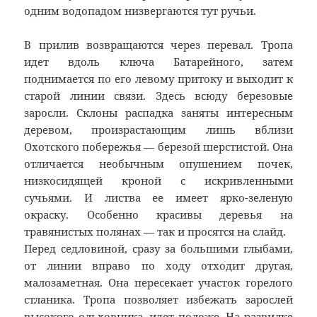
одним водопадом низвергаются тут ручьи.
В прилив возвращаются через перевал. Тропа
идет вдоль ключа Батарейного, затем
поднимается по его левому притоку и выходит к
старой линии связи. Здесь всюду березовые
заросли. Склоны распадка заняты интересным
деревом, произрастающим лишь вблизи
Охотского побережья — березой шерстистой. Она
отличается необычным опушением почек,
низкосидящей кроной с искривленными
сучьями. И листва ее имеет ярко-зеленую
окраску. Особенно красивы деревья на
травянистых полянах — так и просятся на слайд.
Перед седловиной, сразу за большими глыбами,
от линии вправо по ходу отходит другая,
малозаметная. Она пересекает участок горелого
стланика. Тропа позволяет избежать зарослей
высокого ольховника, идет положе. На развилке