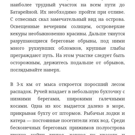
наиболее трудный участок на всем пути до
Батарейной. Их необходимо пройти при отливе.
С отвесных скал замечательный вид на острова.
Освещенные вечерним солнцем, островерхие
кекуры необыкновенно красивы. Дальше тянутся
разрушающиеся береговые обрывы, под ними
много рухнувших обломков, крупные глыбы
преграждают путь. На этом участке следует быть
осторожным, держитесь подальше от обрывов,
поглядывайте наверх.
В 3-х км от мыса откроется поросший лесом
распадок. Ручей впадает в небольшую бухточку с
низкими берегами, широкими галечными
косами. Одна из кос выдается далеко в море,
прикрывая бухту от штормов. Рыбачьи лодки и
катера — постоянные посетители этих вод. Среди
бесконечных береговых прижимов полуострова
трудно найти другое, равное по красоте и