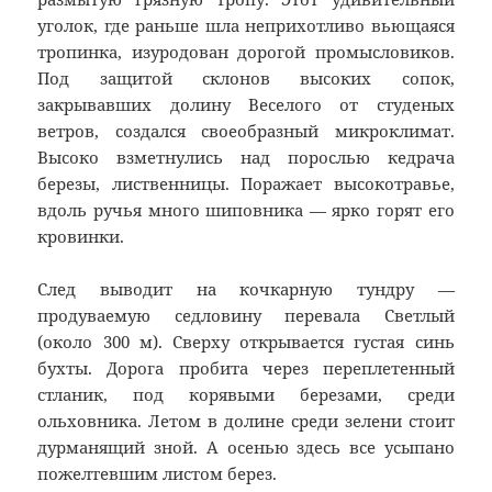
уголок, где раньше шла неприхотливо вьющаяся
тропинка, изуродован дорогой промысловиков.
Под защитой склонов высоких сопок,
закрывавших долину Веселого от студеных
ветров, создался своеобразный микроклимат.
Высоко взметнулись над порослью кедрача
березы, лиственницы. Поражает высокотравье,
вдоль ручья много шиповника — ярко горят его
кровинки.
След выводит на кочкарную тундру —
продуваемую седловину перевала Светлый
(около 300 м). Сверху открывается густая синь
бухты. Дорога пробита через переплетенный
стланик, под корявыми березами, среди
ольховника. Летом в долине среди зелени стоит
дурманящий зной. А осенью здесь все усыпано
пожелтевшим листом берез.