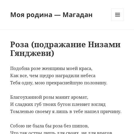
Моя родина — Магадан
МЕНЮ
И
ВИДЖЕТЫ
Роза (подражание Низами
Гянджеви)
Подобна розе женщины моей краса,
Как все, чем щедро наградили небеса
Тебя одну, мою прекраснейшую половину.
Благоуханной розы манит аромат,
И сладких губ твоих бутон пленяет взгляд
Томленью своему я лишь в тебе нашел причину.
Собою не была бы роза без шипов,
Что так остры лишь для своих, не для врагов.