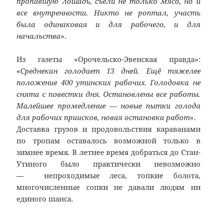
пропавшую лошадь, съели не только мясо, но и
все внутренности. Никто не роптал, участь
была одинаковая и для рабочего, и для
начальства
».
Из газеты «Орочельско-Эвенская правда»:
«
Среднекан голодает 13 дней. Ещё тяжелее
положение 400 утинских рабочих. Голодовка не
снята с повестки дня. Остановлены все работы.
Малейшее промедление — новые пытки голода
для рабочих приисков, новая остановка работ
».
Доставка грузов и продовольствия караванами
по тропам оставалось возможной только в
зимнее время. В летнее время добраться до Стан-
Утиного было практически невозможно
— непроходимые леса, топкие болота,
многочисленные сопки не давали людям ни
единого шанса.