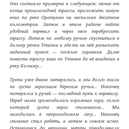
Оно состояло примерно в следующем: начав от
конца прошлогодней трассы, проложить новую
вниз по реке Оротукан на несколько десятков
километров. Затем в этом районе найти
удобный перевал и через него перебросить
трассу. Потом по любому ручью спуститься в
долину речки Утинка и где-то на ней разыскать
заданный пункт — посёлок горняков. Далее
повести трассу вниз по Утинке до её впадения в
реку Колыму…
Тропа уже давно затерялась, и мы долго ехали
по густо заросшим берегам ручья… Наконец
потерялся и ручей — последний путь к перевалу.
Перед нами громоздилась огромная гора, склон
которой густо зарос стлаником… Мы
находились в непроходимом лесу… Наконец
стланик стал редеть, а затем и совсем исчез.
Оставшиеся до вершины метры преодолевали