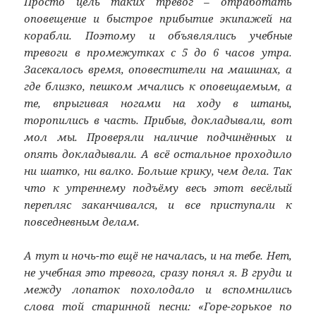
Просто цель таких тревог – отработать
оповещение и быстрое прибытие экипажей на
корабли. Поэтому и объявлялись учебные
тревоги в промежутках с 5 до 6 часов утра.
Засекалось время, оповестители на машинах, а
где близко, пешком мчались к оповещаемым, а
те, впрыгивая ногами на ходу в штаны,
торопились в часть. Прибыв, докладывали, вот
мол мы. Проверяли наличие подчинённых и
опять докладывали. А всё остальное проходило
ни шатко, ни валко. Больше крику, чем дела. Так
что к утреннему подъёму весь этот весёлый
перепляс заканчивался, и все приступали к
повседневным делам.
А тут и ночь-то ещё не началась, и на тебе. Нет,
не учебная это тревога, сразу понял я. В груди и
между лопаток похолодало и вспомнились
слова той старинной песни: «Горе-горькое по