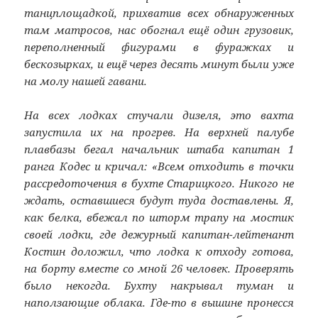
танцплощадкой, прихватив всех обнаруженных
там матросов, нас обогнал ещё один грузовик,
переполненный фигурами в фуражках и
бескозырках, и ещё через десять минут были уже
на молу нашей гавани.
На всех лодках стучали дизеля, это вахта
запустила их на прогрев. На верхней палубе
плавбазы бегал начальник штаба капитан 1
ранга Кодес и кричал: «Всем отходить в точки
рассредоточения в бухте Старицкого. Никого не
ждать, оставшиеся будут туда доставлены. Я,
как белка, вбежал по шторм трапу на мостик
своей лодки, где дежурный капитан-лейтенант
Костин доложил, что лодка к отходу готова,
на борту вместе со мной 26 человек. Проверять
было некогда. Бухту накрывал туман и
наползающие облака. Где-то в вышине пронесся