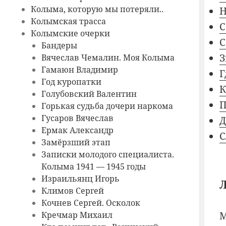
Колыма, которую мы потеряли..
Н
Колымская трасса
Колымские очерки
С
Бандеры
З
Вячеслав Чемалин. Моя Колыма
Гамаюн Владимир
Г
Год куропатки
К
Голубовский Валентин
Горькая судьба дочери наркома
Гусаров Вячеслав
Д
Ермак Александр
С
Замёрзший этап
Записки молодого специалиста.
Колыма 1941 — 1945 годы
Израильянц Игорь
Климов Сергей
Кочнев Сергей. Осколок
Кречмар Михаил
М