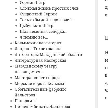
Серман Пётр
д
Сложная жизнь простых слов
Сущанский Сергей
к
Только бы дойти до людей…
Цыбулькин Пётр
Шла весенняя селёдка…
Я помню всё…
Колымский касситерит
Ленд-лиз Тихого океана
Н
Литераторы Магаданской области
н
Литературная мастерская
Магаданскому театру
п
посвящается…
в
Мастера нашего города
д
Морские ворота Колымы
Обогатительные фабрики
ч
Дальстроя
в
Панорамы
Пищекомбинаты Дальстроя