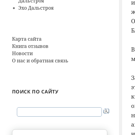
Дальстроя
и
Эхо Дальстроя
ж
О
Б
Карта сайта
Книга отзывов
В
Новости
м
О нас и обратная связь
З
э
ПОИСК ПО САЙТУ
к
о
н
а
и