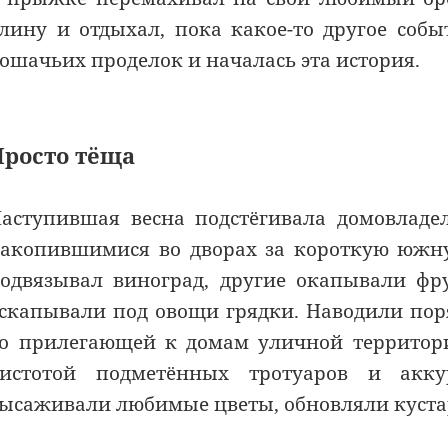
лину и отдыхал, пока какое-то другое соб
ошачьих проделок и началась эта история.
Просто тёща
аступившая весна подстёгивала домовладе
акопившимися во дворах за короткую южную
одвязывал виноград, другие окапывали фр
скапывали под овощи грядки. Наводили пор
о прилегающей к домам уличной территори
истотой подметённых тротуаров и акк
ысаживали любимые цветы, обновляли куст