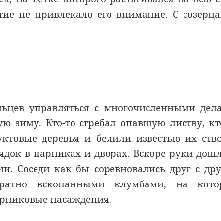
ытие не привлекало его внимание. С созерц
льцев управляться с многочисленными дел
 зиму. Кто-то сгребал опавшую листву, кт
уктовые деревья и белили известью их ств
ядок в парниках и дворах. Вскоре руки дош
и. Соседи как бы соревновались друг с др
уратно вскопанными клумбами, на кото
арниковые насаждения.