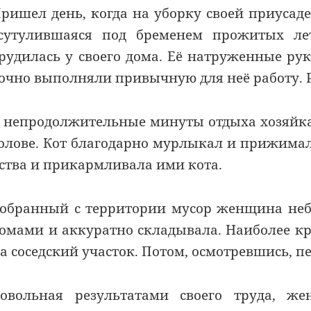
ришел день, когда на уборку своей приуса
сутулившаяся под бременем прожитых ле
рудилась у своего дома. Её натруженные ру
очно выполняли привычную для неё работу. Р
 непродолжительные минуты отдыха хозяйка 
олове. Кот благодарно мурлыкал и прижималс
ства и прикармливала ими кота.
обранный с территории мусор женщина не
омами и аккуратно складывала. Наиболее к
а соседский участок. Потом, осмотревшись, п
овольная результатами своего труда, ж