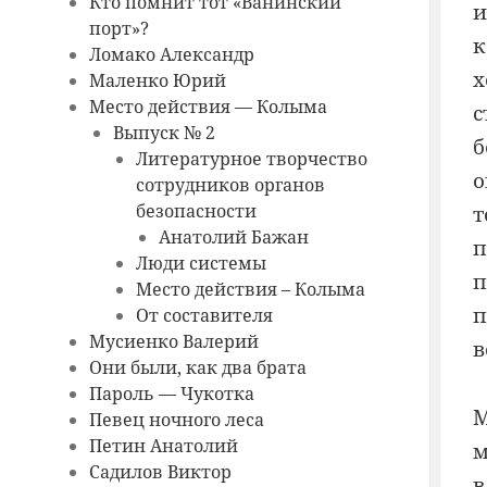
Кто помнит тот «Ванинский
и
порт»?
к
Ломако Александр
х
Маленко Юрий
Место действия — Колыма
с
Выпуск № 2
б
Литературное творчество
о
сотрудников органов
безопасности
т
Анатолий Бажан
п
Люди системы
Место действия – Колыма
п
От составителя
Мусиенко Валерий
в
Они были, как два брата
Пароль — Чукотка
М
Певец ночного леса
Петин Анатолий
м
Садилов Виктор
в