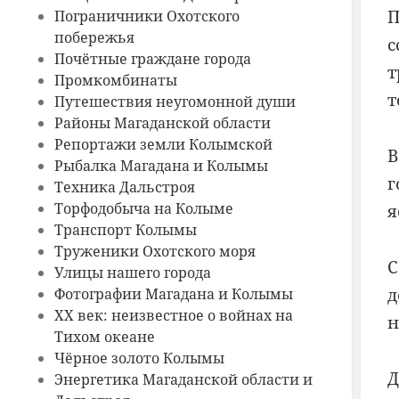
П
Пограничники Охотского
побережья
с
Почётные граждане города
т
Промкомбинаты
т
Путешествия неугомонной души
Районы Магаданской области
Репортажи земли Колымской
В
Рыбалка Магадана и Колымы
г
Техника Дальстроя
Торфодобыча на Колыме
я
Транспорт Колымы
Труженики Охотского моря
С
Улицы нашего города
д
Фотографии Магадана и Колымы
ХХ век: неизвестное о войнах на
н
Тихом океане
Чёрное золото Колымы
Д
Энергетика Магаданской области и