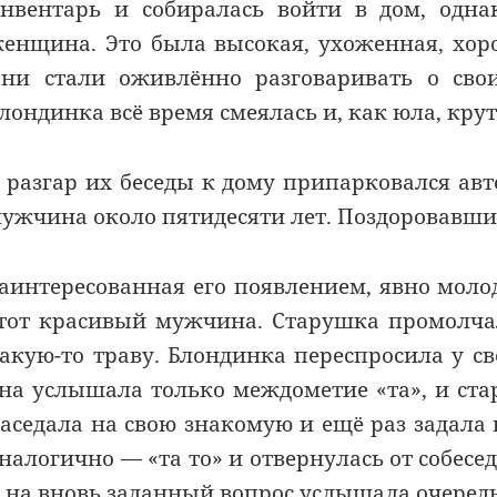
нвентарь и собиралась войти в дом, одн
енщина. Это была высокая, ухоженная, хор
ни стали оживлённо разговаривать о сво
лондинка всё время смеялась и, как юла, кру
 разгар их беседы к дому припарковался ав
ужчина около пятидесяти лет. Поздоровавшис
аинтересованная его появлением, явно моло
тот красивый мужчина. Старушка промолча
акую-то траву. Блондинка переспросила у св
на услышала только междометие «та», и ста
аседала на свою знакомую и ещё раз задала 
налогично — «та то» и отвернулась от собес
 на вновь заданный вопрос услышала очередн