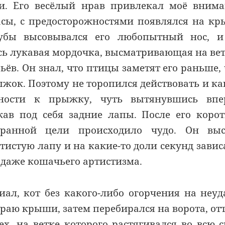
и. Его весёлый нрав привлекал моё вним
часы, с предосторожностями появлялся на к
рубы высовывался его любопытный нос, и
ась лукавая мордочка, высматривающая на ве
ёв. Он знал, что птицы заметят его раньше,
жок. Поэтому не торопился действовать и ка
ности к прыжку, чуть вытянувшись впер
в под себя задние лапы. После его коро
анной цели происходило чудо. Он выс
тистую лапу и на какие-то доли секунд завис
 даже кошачьего артистизма.
л, кот без какого-либо огорчения на неуд
аю крыши, затем перебирался на ворота, от
, на ветке которого растягивался во всю 