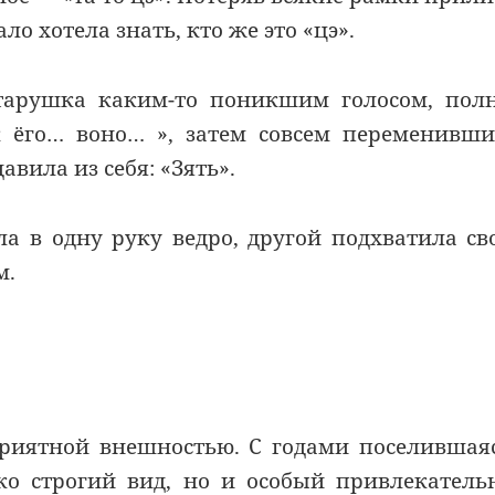
ло хотела знать, кто же это «цэ».
старушка каким-то поникшим голосом, по
к ёго… воно… », затем совсем переменивш
вила из себя: «Зять».
а в одну руку ведро, другой подхватила св
м.
риятной внешностью. С годами поселившая
ько строгий вид, но и особый привлекател