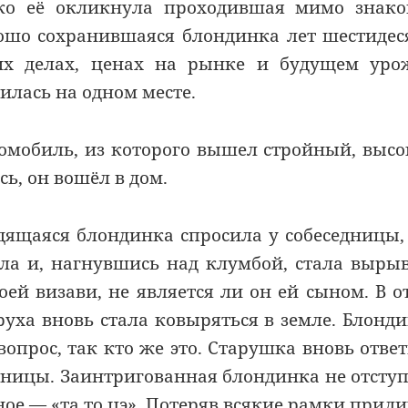
ако её окликнула проходившая мимо знак
ошо сохранившаяся блондинка лет шестидес
их делах, ценах на рынке и будущем уро
тилась на одном месте.
томобиль, из которого вышел стройный, выс
ь, он вошёл в дом.
дящаяся блондинка спросила у собеседницы,
ла и, нагнувшись над клумбой, стала выры
оей визави, не является ли он ей сыном. В о
руха вновь стала ковыряться в земле. Блонд
вопрос, так кто же это. Старушка вновь отве
едницы. Заинтригованная блондинка не отсту
ое — «та то цэ». Потеряв всякие рамки прил