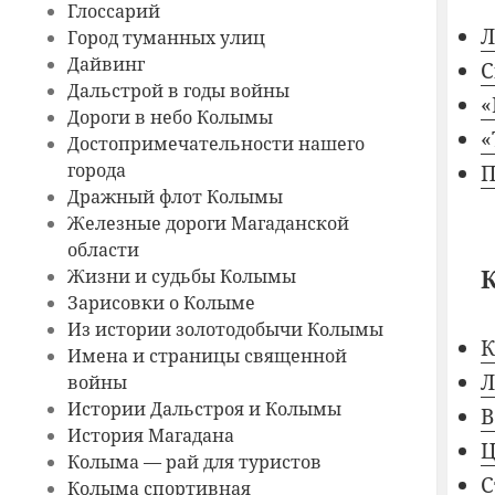
Глоссарий
Л
Город туманных улиц
Дайвинг
С
Дальстрой в годы войны
«
Дороги в небо Колымы
«
Достопримечательности нашего
города
П
Дражный флот Колымы
Железные дороги Магаданской
области
Жизни и судьбы Колымы
Зарисовки о Колыме
Из истории золотодобычи Колымы
К
Имена и страницы священной
Л
войны
Истории Дальстроя и Колымы
В
История Магадана
Ц
Колыма — рай для туристов
С
Колыма спортивная