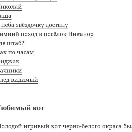
иколай
Саша
 неба звёздочку достану
имний поход в посёлок Никанор
де штаб?
ак по часам
Пиджак
ачники
лед видимый
Любимый кот
олодой игривый кот черно-белого окраса б