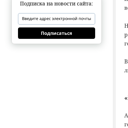
Подписка на новости сайта:
в
Н
Подписаться
р
г
В
л
«
А
г