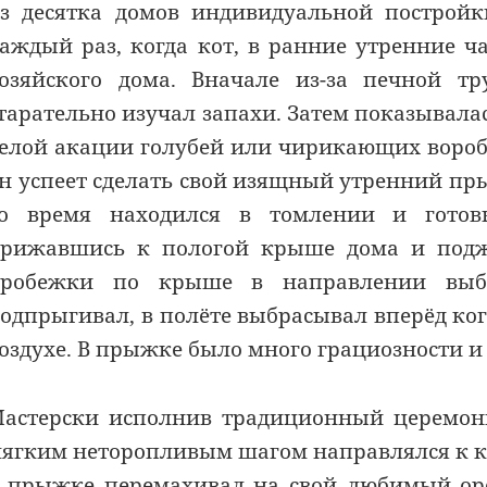
з десятка домов индивидуальной постройк
аждый раз, когда кот, в ранние утренние 
озяйского дома. Вначале из-за печной т
тарательно изучал запахи. Затем показывал
елой акации голубей или чирикающих воробь
н успеет сделать свой изящный утренний пры
о время находился в томлении и готов
рижавшись к пологой крыше дома и поджа
пробежки по крыше в направлении выбр
одпрыгивал, в полёте выбрасывал вперёд ког
оздухе. В прыжке было много грациозности и
астерски исполнив традиционный церемониа
ягким неторопливым шагом направлялся к кр
 прыжке перемахивал на свой любимый орех