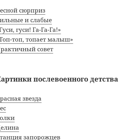
есной сюрприз
ильные и слабые
Гуси, гуси! Га-Га-Га!»
Топ-топ, топает малыш»
рактичный совет
Картинки послевоенного детства
расная звезда
ес
олки
елина
танция запорожцев