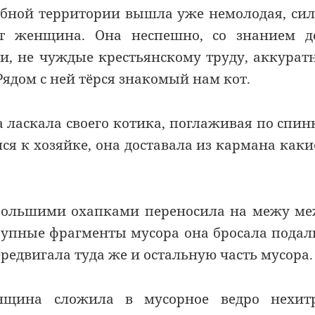
дебной территории вышла уже немолодая, си
т женщина. Она неспешно, со знанием де
ки, не чуждые крестьянскому труду, аккурат
ядом с ней тёрся знакомый нам кот.
ласкала своего котика, поглаживая по спин
я к хозяйке, она доставала из кармана каки
большими охапками переносила на межу м
рупные фрагменты мусора она бросала пода
ередвигала туда же и остальную часть мусора.
енщина сложила в мусорное ведро нехит