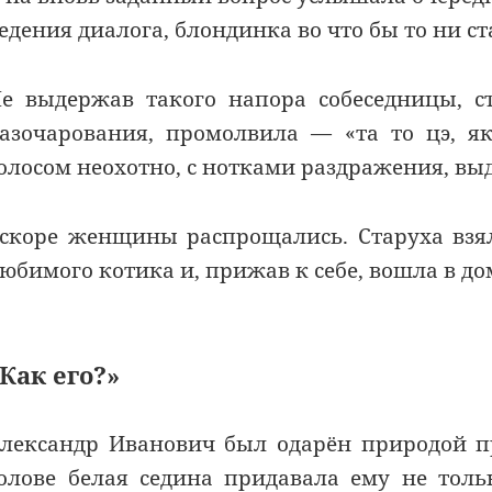
едения диалога, блондинка во что бы то ни ста
е выдержав такого напора собеседницы, 
азочарования, промолвила — «та то цэ, я
олосом неохотно, с нотками раздражения, выда
скоре женщины распрощались. Старуха взял
юбимого котика и, прижав к себе, вошла в до
Как его?»
лександр Иванович был одарён природой п
олове белая седина придавала ему не тол