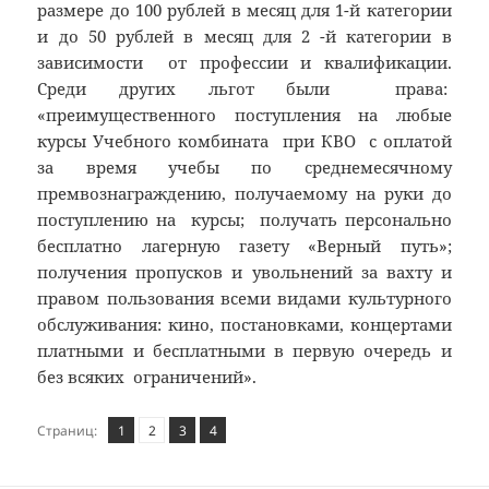
размере до 100 рублей в месяц для 1-й категории
и до 50 рублей в месяц для 2 -й категории в
зависимости от профессии и квалификации.
Среди других льгот были права:
«преимущественного поступления на любые
курсы Учебного комбината при КВО с оплатой
за время учебы по среднемесячному
премвознаграждению, получаемому на руки до
поступлению на курсы; получать персонально
бесплатно лагерную газету «Верный путь»;
получения пропусков и увольнений за вахту и
правом пользования всеми видами культурного
обслуживания: кино, постановками, концертами
платными и бесплатными в первую очередь и
без всяких ограничений».
Страница
Страница
,
Страница
,
Страница
,
Страниц:
1
2
3
4