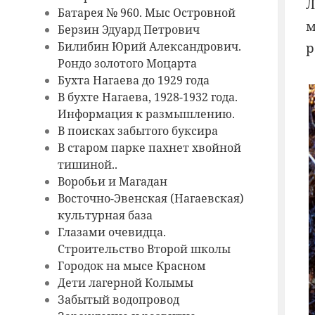
Л
Батарея № 960. Мыс Островной
м
Берзин Эдуард Петрович
р
Билибин Юрий Александрович.
Рондо золотого Моцарта
Бухта Нагаева до 1929 года
В бухте Нагаева, 1928-1932 года.
Информация к размышлению.
В поисках забытого буксира
В старом парке пахнет хвойной
тишиной..
Воробьи и Магадан
Восточно-Эвенская (Нагаевская)
культурная база
Глазами очевидца.
Строительство Второй школы
Городок на мысе Красном
Дети лагерной Колымы
Забытый водопровод