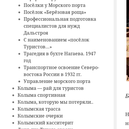
Посёлки у Морского порта
Посёлок «Берёзовая роща»
Профессиональная подготовка
специалистов для нужд
Дальстроя
С наименованием «посёлок
Туристов…»
Трагедия в бухте Нагаева. 1947
год
Транспортное освоение Северо-
востока России в 1932 гг.
Управление морского порта
Колыма — рай для туристов
Колыма спортивная
Б
Колыма, которую мы потеряли..
Колымская трасса
Н
Колымские очерки
Колымский касситерит
н