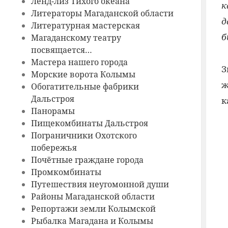
Ленд-лиз Тихого океана
к
Литераторы Магаданской области
д
Литературная мастерская
б
Магаданскому театру
посвящается…
Мастера нашего города
З
Морские ворота Колымы
ж
Обогатительные фабрики
Дальстроя
к
Панорамы
Пищекомбинаты Дальстроя
Пограничники Охотского
побережья
Почётные граждане города
Промкомбинаты
Путешествия неугомонной души
Районы Магаданской области
Репортажи земли Колымской
Рыбалка Магадана и Колымы