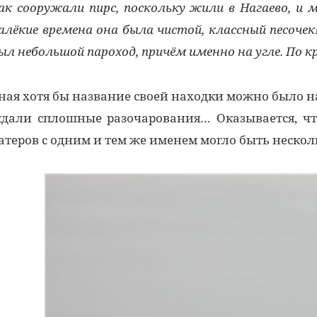
ак сооружали пирс, поскольку жили в Нагаево, и
алёкие времена она была чистой, классный песоче
ыл небольшой пароход, причём именно на угле. По 
ная хотя бы название своей находки можно было н
дали сплошные разочарования… Оказывается, что
атеров с одним и тем же именем могло быть неско