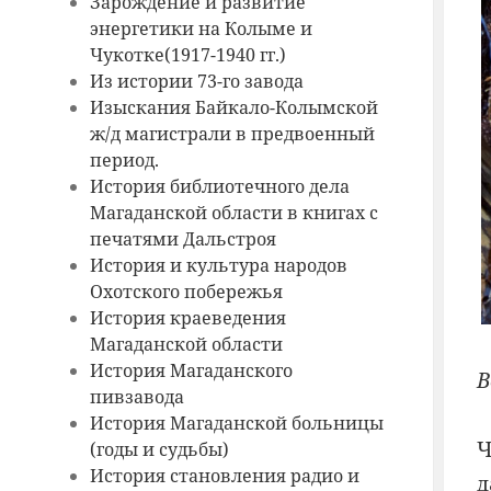
Зарождение и развитие
энергетики на Колыме и
Чукотке(1917-1940 гг.)
Из истории 73-го завода
Изыскания Байкало-Колымской
ж/д магистрали в предвоенный
период.
История библиотечного дела
Магаданской области в книгах с
печатями Дальстроя
История и культура народов
Охотского побережья
История краеведения
Магаданской области
История Магаданского
В
пивзавода
История Магаданской больницы
Ч
(годы и судьбы)
История становления радио и
д