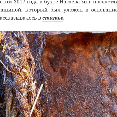
етом 2017 года в бухте Нагаева мне посчаст
ашиной, который был уложен в основание 
ассказывалось в
статье
.