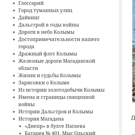
Глоссарий
Город туманных улиц
Дайвинг
Дальстрой в годы войны
Дороги в небо Колымы
Достопримечательности нашего
города
Дражный флот Колымы
Железные дороги Магаданской
области
Жизни и судьбы Колымы
Зарисовки о Колыме
Из истории золотодобычи Колымы
Имена и страницы священной
войны
Истории Дальстроя и Колымы
П
История Магадана
«Днепр» в бухте Нагаева
Батарея № 401. Мыс Ольский