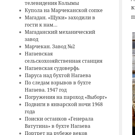
телевидения Колымы
к
Купола на Марчеканской сопке
п
Магадан. «Щуки» заходили в
гости к нам…
Магаданский механический
завод
Марчекан. Завод №2
Нагаевская
сельскохозяйственная станция
Нагаевская судоверфь
Паруса над бухтой Нагаева
По следам взрывов в бухте
Нагаева. 1947 год
Погружения на пароход «Выборг»
Подвиги в январской ночи 1968
года
Поиски останков «Генерала
Ватутина» в бухте Нагаева
Портрет на рубеже веков