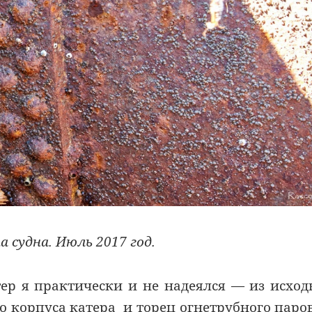
судна. Июль 2017 год.
атер я практически и не надеялся — из исхо
о корпуса катера и торец огнетрубного паро