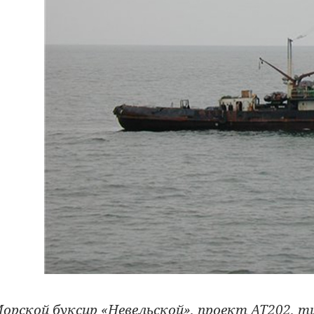
орской буксир «Невельской», проект АТ202, т