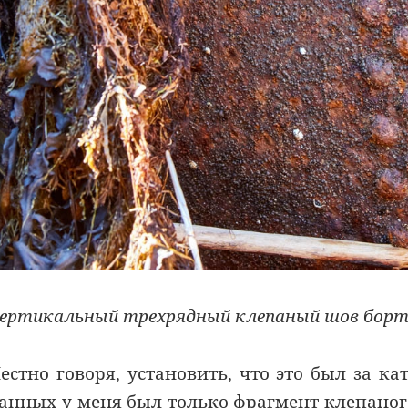
ертикальный трехрядный клепаный шов борта 
естно говоря, установить, что это был за к
анных у меня был только фрагмент клепаног