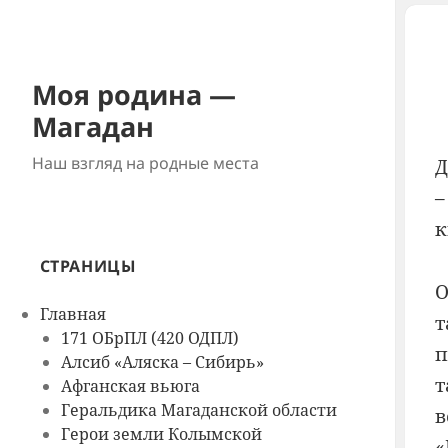
Моя родина —
Магадан
Наш взгляд на родные места
Д
–
к
СТРАНИЦЫ
О
Главная
т
171 ОБрПЛ (420 ОДПЛ)
п
Алсиб «Аляска – Сибирь»
т
Афганская вьюга
Геральдика Магаданской области
в
Герои земли Колымской
«