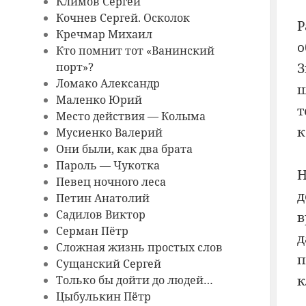
Климов Сергей
Кочнев Сергей. Осколок
Р
Кречмар Михаил
о
Кто помнит тот «Ванинский
порт»?
З
Ломако Александр
ш
Маленко Юрий
т
Место действия — Колыма
к
Мусиенко Валерий
Они были, как два брата
Пароль — Чукотка
Н
Певец ночного леса
д
Петин Анатолий
Садилов Виктор
в
Серман Пётр
д
Сложная жизнь простых слов
п
Сущанский Сергей
к
Только бы дойти до людей…
Цыбулькин Пётр