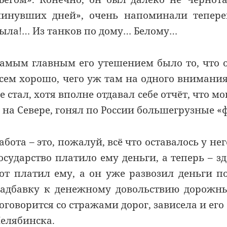
инувших дней», очень напоминали тепереш
ыла!… Из танков по дому… Белому…
амым главным его утешением было то, что ос
сем хорошо, чего уж там на одного внимани
е стал, хотя вполне отдавал себе отчёт, что мо
 на Севере, гонял по России большегрузные «
абота – это, пожалуй, всё что оставалось у н
осударство платило ему деньги, а теперь – 
от платил ему, а он уже развозил деньги по
адбавку к денежному довольствию дорожны
оговорится со стражами дорог, зависела и его
елябинска.