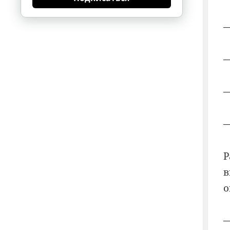
—
—
—
—
Р
в
о
—