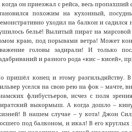
 когда он приезжал с рейса, весь пропахший
тановился похожим на кухонный, посудны
емонстративно уходил на балкон и садился
ушилось бельё! Вылитый пират на марсовой 
амом краю, под порывами ветра! Может кон
важение головы задирали! И только пос
адабриваний и разного рода «кис – кисей», п
о пришёл конец и этому разгильдяйству. 
ильвер уселся на свою рею на фок – мачте, 
иамских флибустьеров, исчез с поля зрени
иратский выкормыш. А когда дошло – кину
изней! В нашем случае – у кота! Джон Сил
осшего под балконом, и икал! В его круглых 