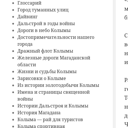
Глоссарий
м
Город туманных улиц
Дайвинг
б
Дальстрой в годы войны
Дороги в небо Колымы
С
Достопримечательности нашего
в
города
Дражный флот Колымы
н
Железные дороги Магаданской
и
области
Жизни и судьбы Колымы
Зарисовки о Колыме
Р
Из истории золотодобычи Колымы
г
Имена и страницы священной
Т
войны
Истории Дальстроя и Колымы
н
История Магадана
д
Колыма — рай для туристов
Ч
Колыма спортивная