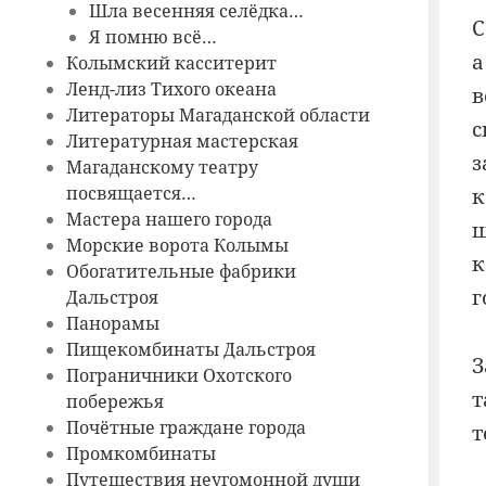
Шла весенняя селёдка…
С
Я помню всё…
а
Колымский касситерит
Ленд-лиз Тихого океана
в
Литераторы Магаданской области
с
Литературная мастерская
з
Магаданскому театру
посвящается…
к
Мастера нашего города
ш
Морские ворота Колымы
к
Обогатительные фабрики
г
Дальстроя
Панорамы
Пищекомбинаты Дальстроя
З
Пограничники Охотского
т
побережья
Почётные граждане города
т
Промкомбинаты
Путешествия неугомонной души