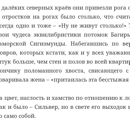
 далёких северных краёв они привезли рога 
 отростков на рогах было столько, что сч
сегда одно и тоже – «Ну не живут столько!»
вои чудеса эквилибристики потомок Багир
аморской Сигизмунды. Набегавшись по ве
овров, которых кстати, как и у всех уважаю
тук больше, чем стен и полов во всей кварти
ончику поломанного хвоста, свисающего с
оваривала жена – «притаилась эта бесстыжая 
а цвет, наглость и хамство по отношению к л
ак и было – Сильвер, но в свете его выходо
о само собой.