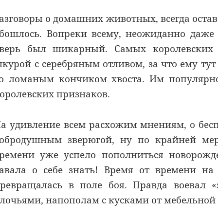
азговоры о домашних животных, всегда остав
бошлось. Вопреки всему, неожиданно даже 
верь был шикарный. Самых королевских 
курой с серебряным отливом, за что ему ту
о ломаным кончиком хвоста. Им популярно
оролевских признаков.
а удивление всем расхожим мнениям, о бес
обродушным зверюгой, ну по крайней мере
ремени уже успело пополниться новорожд
авала о себе знать! Время от времени на
ревращалась в поле боя. Правда воевал «
лочьями, напополам с кусками от мебельной