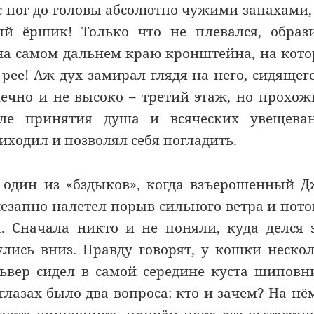
 с ног до головы абсолютно чужими запахами,
й ёршик! Только что не плевался, образ
 на самом дальнем краю кронштейна, на кот
рее! Аж дух замирал глядя на него, сидящег
ечно и не высоко – третий этаж, но прохож
ле принятия душа и всяческих увещеван
риходил и позволял себя погладить.
В один из «бздыков», когда взъерошенный 
внезапно налетел порыв сильного ветра и пот
я. Сначала никто и не поняли, куда делся 
лись вниз. Правду говорят, у кошки неско
ьвер сидел в самой середине куста шиповн
глазах было два вопроса: кто и зачем? На нё