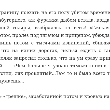
аграницу поехать на его полу убитом времен
абугорного, аж фуражка дыбом встала, когда
шей соляры, взобралась на весы! «Гжека
том, пролез под тягачом и прицепом, убежда
 лишь потом с тысячами извинений, сбивая
 что на ихних дорогах, нельзя ездить с т
поляк запросил столько, что на ум сразу пр
й: — «Чем больше я узнаю таможенников,
устил, лях проклятый…Там то и было всего 
одумаешь…
» «трёшке», заработанной потом и кровью на