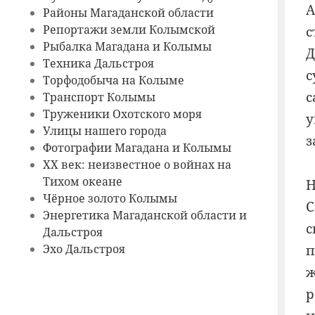
А
Районы Магаданской области
Репортажи земли Колымской
с
Рыбалка Магадана и Колымы
Д
Техника Дальстроя
с
Торфодобыча на Колыме
с
Транспорт Колымы
Труженики Охотского моря
у
Улицы нашего города
з
Фотографии Магадана и Колымы
ХХ век: неизвестное о войнах на
Тихом океане
Н
Чёрное золото Колымы
С
Энергетика Магаданской области и
с
Дальстроя
п
Эхо Дальстроя
ж
р