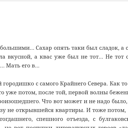
 большими… Сахар опять таки был сладок, а 
ла вкусной, а квас уже был не тот… Не тот 
… Мать его в…
 городишко с самого Крайнего Севера. Как то
то уже потом, после той, первой волны бежен
изошедшего. Что вот может и не надо было,
разу не открывшейся квартиры. И тоже потом,
тогдашнего, спешного отъезда, с булгаков
а, но вот поступки литературных героев «д