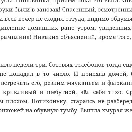
куста шиповника, причём пока его вытаски
е руки были в занозах! Спасённый, осмотренн
 и весь вечер не сходил оттуда, видимо обдум
ивление домашних рано утром, увидевших
трамплина! Никаких объяснений, кроме того,
было недели три. Сотовых телефонов тогда ещ
 не попадал в то число. И приехав домой,
 встречать его, резким мяуканьем и фыркан
крикливый и шебутной, вёл себя тихо. С
м плохом. Потихоньку, стараясь не разбере
прихожей на обувную тумбу. Вышла хмурая же