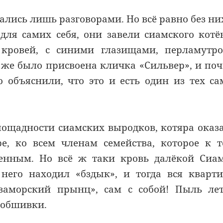
ались лишь разговорами. Но всё равно без ни
для самих себя, они завели сиамского котё
кровей, с синими глазищами, перламутро
т же было присвоена кличка «Сильвер», и по
 объяснили, что это и есть один из тех с
пощадности сиамских выродков, котяра оказ
, ко всем членам семейства, которое к 
енным. Но всё ж таки кровь далёкой Сиа
 него находил «бздык», и тогда вся кварт
заморский прынц», сам с собой! Пыль ле
 обшивки.