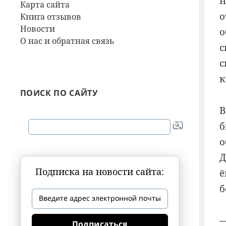
н
Карта сайта
о
Книга отзывов
Новости
о
О нас и обратная связь
с
с
к
ПОИСК ПО САЙТУ
В
б
о
Д
Подписка на новости сайта:
ё
б
—
Подписаться