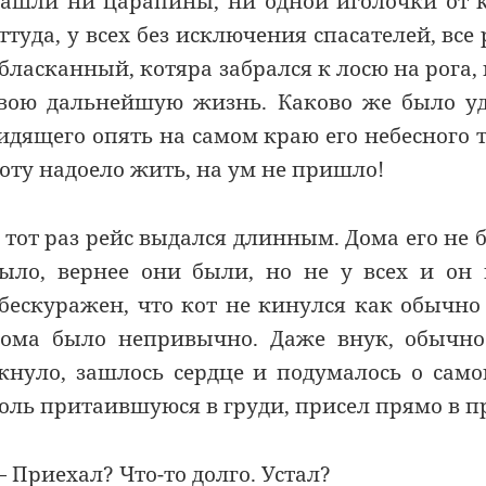
ашли ни царапины, ни одной иголочки от 
ттуда, у всех без исключения спасателей, вс
бласканный, котяра забрался к лосю на рога,
вою дальнейшую жизнь. Каково же было уд
идящего опять на самом краю его небесного 
оту надоело жить, на ум не пришло!
 тот раз рейс выдался длинным. Дома его не 
ыло, вернее они были, но не у всех и он
бескуражен, что кот не кинулся как обычно
ома было непривычно. Даже внук, обычно 
кнуло, зашлось сердце и подумалось о само
оль притаившуюся в груди, присел прямо в 
 Приехал? Что-то долго. Устал?