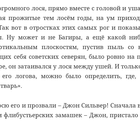
огромного лося, прямо вместе с головой и уш
итая прожитые тем лосём годы, на ум прихо
 Так вот в отростках этих самых рог и показ
ы. Ну может и не Багиры, а ещё какой ни
ртикальным плоскостям, пустив пыль со 
щих себя советских северян, было ровно на 
ре, он затаивался у лося между ушей. И тольк
 его логова, можно было определить, где,
тварь».
осю его и прозвали – Джон Сильвер! Сначала 
к и флибустьерских замашек – Джон, пристало