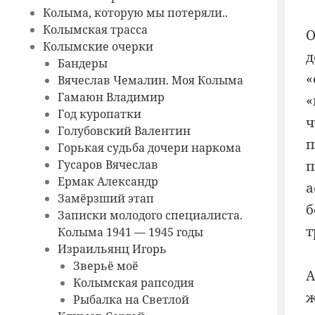
Колыма, которую мы потеряли..
Колымская трасса
О
Колымские очерки
д
Бандеры
«
Вячеслав Чемалин. Моя Колыма
Гамаюн Владимир
«
Год куропатки
ч
Голубовский Валентин
п
Горькая судьба дочери наркома
Гусаров Вячеслав
п
Ермак Александр
а
Замёрзший этап
б
Записки молодого специалиста.
т
Колыма 1941 — 1945 годы
Израильянц Игорь
Зверьё моё
А
Колымская рапсодия
ж
Рыбалка на Светлой