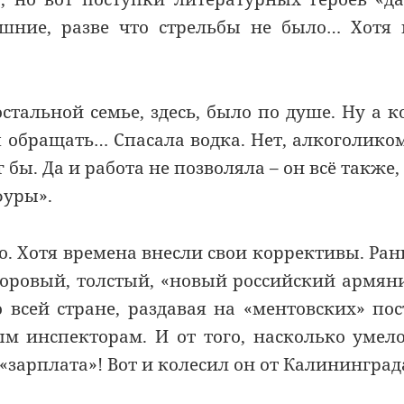
ние, разве что стрельбы не было… Хотя 
тальной семье, здесь, было по душе. Ну а к
я обращать… Спасала водка. Нет, алкоголико
г бы. Да и работа не позволяла – он всё также,
фуры».
его. Хотя времена внесли свои коррективы. Ра
здоровый, толстый, «новый российский армян
 всей стране, раздавая на «ментовских» пос
м инспекторам. И от того, насколько умел
 «зарплата»! Вот и колесил он от Калининград