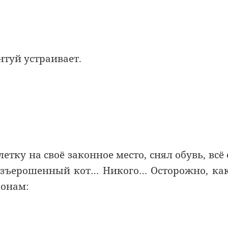
нтуй устраивает.
етку на своё законное место, снял обувь, всё
 взъерошенный кот… Никого… Осторожно, ка
ронам: