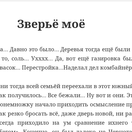
Зверьё моё
а… Давно это было… Деревья тогда ещё были
 то, соль… Ухххх… Да, вот ещё газировка бы
васок… Перестройка…Наделал дел комбайнёр
ни тогда всей семьёй переехали в этот южный
ак получилось… Все бежали… Ну вот и они. Э
онемножку начало приходить осмысление про
ак резко бросать всё, даже дверь новой, ни 
сегда приходило на ум сравнение ихнего 
Бегом». Конечно, он был далеко не Чернот