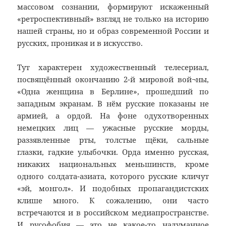
массовом сознании, формируют искаженный
«ретроспективный» взгляд не только на историю
нашей страны, но и образ современной России и
русских, проникая и в искусство.
Тут характерен художественный телесериал,
посвящённый окончанию 2-й мировой вой¬ны,
«Одна женщина в Берлине», прошедший по
западным экранам. В нём русские показаны не
армией, а ордой. На фоне одухотворенных
немецких лиц — ужасные русские морды,
раззявленные рты, толстые щёки, сальные
глазки, гадкие улыбочки. Орда именно русская,
никаких национальных меньшинств, кроме
одного солдата-азиата, которого русские кличут
«эй, монгол». И подобных пропагандистских
клише много. К сожалению, они часто
встречаются и в российском медиапространстве.
И русофобия — это не какое-то надуманное