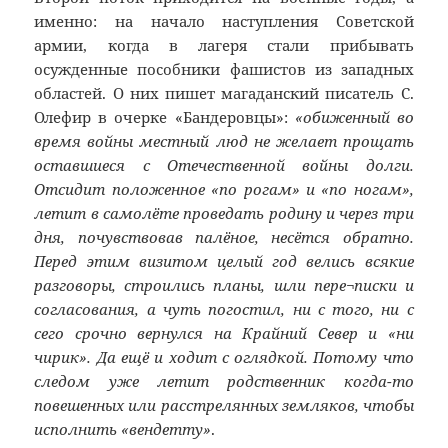
именно: на начало наступления Советской
армии, когда в лагеря стали прибывать
осужденные пособники фашистов из западных
областей. О них пишет магаданский писатель С.
Олефир в очерке «Бандеровцы»:
«обиженный во
время войны местный люд не желает прощать
оставшиеся с Отечественной войны долги.
Отсидит положенное «по рогам» и «по ногам»,
летит в самолёте проведать родину и через три
дня, почувствовав палёное, несётся обратно.
Перед этим визитом целый год велись всякие
разговоры, строились планы, шли пере¬писки и
согласования, а чуть погостил, ни с того, ни с
сего срочно вернулся на Крайний Север и «ни
чирик». Да ещё и ходит с оглядкой. Потому что
следом уже летит родственник когда-то
повешенных или расстрелянных земляков, чтобы
исполнить «вендетту»
.