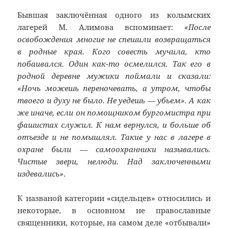
Бывшая заключённая одного из колымских
лагерей М. Алимова вспоминает:
«После
освобождения многие не спешили возвращаться
в родные края. Кого совесть мучила, кто
побаивался. Один как-то осмелился. Так его в
родной деревне мужики поймали и сказали:
«Ночь можешь переночевать, а утром, чтобы
твоего и духу не было. Не уедешь — убьем». А как
же иначе, если он помощником бургомистра при
фашистах служил. К нам вернулся, и больше об
отъезде и не помышлял. Такие у нас в лагере в
охране были — самоохранники назывались.
Чистые звери, нелюди. Над заключенными
издевались»
.
К названой категории «сидельцев» относились и
некоторые, в основном не православные
священники, которые, на самом деле «отбывали»