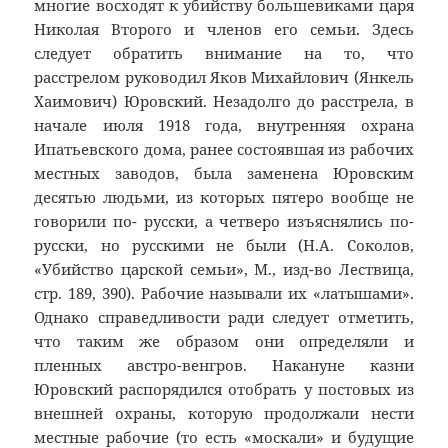
многие восходят к убийству большевиками царя
Николая Второго и членов его семьи. Здесь
следует обратить внимание на то, что
расстрелом руководил Яков Михайлович (Янкель
Хаимович) Юровский. Незадолго до расстрела, в
начале июля 1918 года, внутренняя охрана
Ипатьевского дома, ранее состоявшая из рабочих
местных заводов, была заменена Юровским
десятью людьми, из которых пятеро вообще не
говорили по- русски, а четверо изъяснялись по-
русски, но русскими не были (Н.А. Соколов,
«Убийство царской семьи», М., изд-во Лествица,
стр. 189, 390). Рабочие называли их «латышами».
Однако справедливости ради следует отметить,
что таким же образом они определяли и
пленных австро-венгров. Накануне казни
Юровский распорядился отобрать у постовых из
внешней охраны, которую продолжали нести
местные рабочие (то есть «москали» и будущие