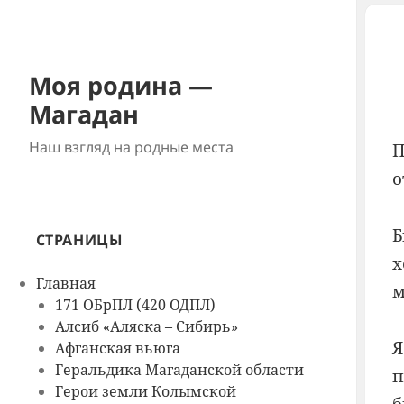
Моя родина —
Магадан
Наш взгляд на родные места
П
о
Б
СТРАНИЦЫ
х
Главная
м
171 ОБрПЛ (420 ОДПЛ)
Алсиб «Аляска – Сибирь»
Я
Афганская вьюга
Геральдика Магаданской области
п
Герои земли Колымской