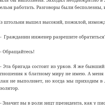
ыла бы выполнена. Заходил неоднократно в л
ельзя работать. Разговоры были бесполезны, и
з штольни вышел высокий, пожилой, изможд
 Гражданин инженер разрешите обратиться
 Обращайтесь!
 Эта бригада состоит из урков. Я же бывший
тношения к блатному миру не имею. А меня 
лан не выполняет, но когда мы приходим в 
золятор.
 Значит вы в роли зицт президента, как у пи