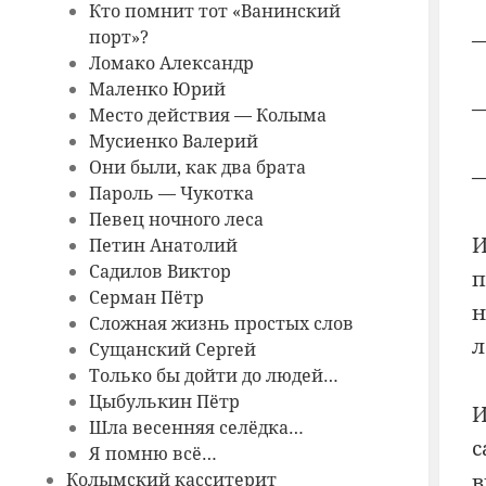
Кто помнит тот «Ванинский
порт»?
—
Ломако Александр
Маленко Юрий
—
Место действия — Колыма
Мусиенко Валерий
Они были, как два брата
—
Пароль — Чукотка
Певец ночного леса
И
Петин Анатолий
Садилов Виктор
п
Серман Пётр
н
Сложная жизнь простых слов
л
Сущанский Сергей
Только бы дойти до людей…
Цыбулькин Пётр
И
Шла весенняя селёдка…
с
Я помню всё…
в
Колымский касситерит