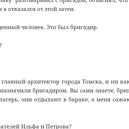
аву разговаривал с бригадой, объяснял, что
 я отказался от этой затеи.
енный человек. Это был бригадир.
?
 главный архитектор города Томска, и ни ка
назначили бригадиром. Вы сами знаете, бри
лагерь, они отдыхают в бараке, а меня сажа
сателей Ильфа и Петрова?