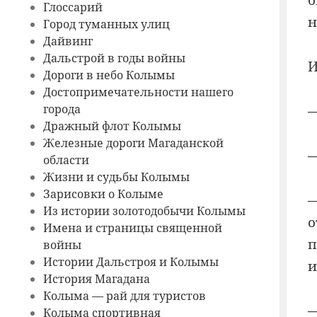
б
Глоссарий
н
Город туманных улиц
Дайвинг
Дальстрой в годы войны
И
Дороги в небо Колымы
Достопримечательности нашего
города
—
Дражный флот Колымы
Железные дороги Магаданской
—
области
Жизни и судьбы Колымы
Зарисовки о Колыме
—
Из истории золотодобычи Колымы
о
Имена и страницы священной
п
войны
Истории Дальстроя и Колымы
и
История Магадана
Колыма — рай для туристов
—
Колыма спортивная