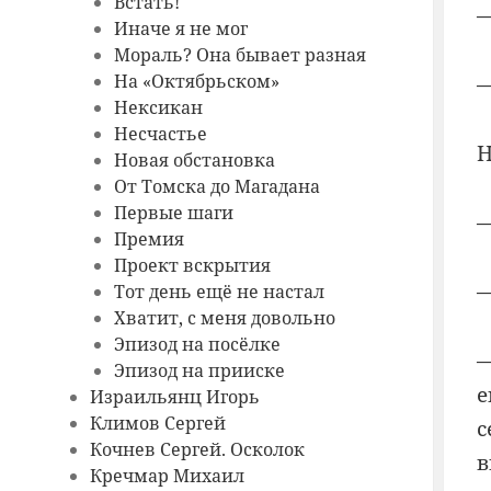
Встать!
—
Иначе я не мог
Мораль? Она бывает разная
На «Октябрьском»
—
Нексикан
Несчастье
Н
Новая обстановка
От Томска до Магадана
Первые шаги
—
Премия
Проект вскрытия
—
Тот день ещё не настал
Хватит, с меня довольно
Эпизод на посёлке
—
Эпизод на прииске
е
Израильянц Игорь
Климов Сергей
с
Кочнев Сергей. Осколок
в
Кречмар Михаил