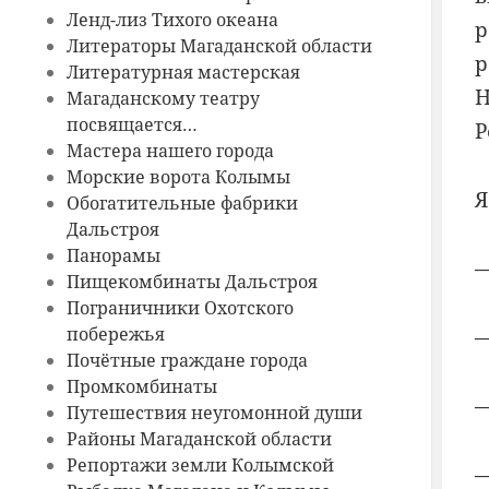
Ленд-лиз Тихого океана
р
Литераторы Магаданской области
р
Литературная мастерская
Н
Магаданскому театру
посвящается…
Р
Мастера нашего города
Морские ворота Колымы
Я
Обогатительные фабрики
Дальстроя
Панорамы
—
Пищекомбинаты Дальстроя
Пограничники Охотского
побережья
—
Почётные граждане города
Промкомбинаты
—
Путешествия неугомонной души
Районы Магаданской области
Репортажи земли Колымской
—