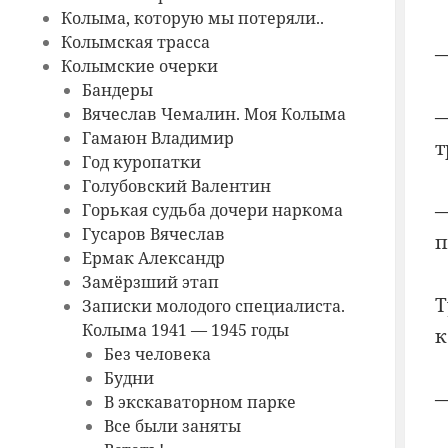
Колыма, которую мы потеряли..
Колымская трасса
—
Колымские очерки
Бандеры
Вячеслав Чемалин. Моя Колыма
—
Гамаюн Владимир
т
Год куропатки
Голубовский Валентин
—
Горькая судьба дочери наркома
Гусаров Вячеслав
п
Ермак Александр
Замёрзший этап
Т
Записки молодого специалиста.
Колыма 1941 — 1945 годы
к
Без человека
Будни
—
В экскаваторном парке
Все были заняты