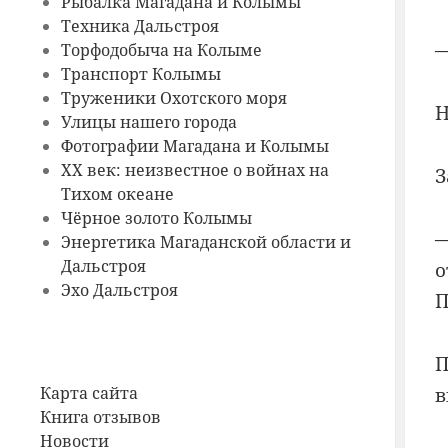
Рыбалка Магадана и Колымы
Техника Дальстроя
—
Торфодобыча на Колыме
Транспорт Колымы
Труженики Охотского моря
Н
Улицы нашего города
Фотографии Магадана и Колымы
ХХ век: неизвестное о войнах на
З
Тихом океане
Чёрное золото Колымы
—
Энергетика Магаданской области и
Дальстроя
о
Эхо Дальстроя
П
П
в
Карта сайта
Книга отзывов
Новости