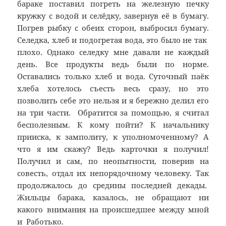
бараке поставил погреть на железную печку
кружку с водой и селёдку, завернув её в бумагу.
Погрев рыбку с обеих сторон, выбросил бумагу.
Селедка, хлеб и подогретая вода, это было не так
плохо. Однако селедку мне давали не каждый
день. Все продукты ведь были по норме.
Оставались только хлеб и вода. Суточный паёк
хлеба хотелось съесть весь сразу, но это
позволить себе это нельзя и я бережно делил его
на три части. Обратится за помощью, я считал
бесполезным. К кому пойти? К начальнику
прииска, к замполиту, к уполномоченному? А
что я им скажу? Ведь карточки я получил!
Получил и сам, по неопытности, поверив на
совесть, отдал их непорядочному человеку. Так
продолжалось до средины последней декады.
Жильцы барака, казалось, не обращают ни
какого внимания на происшедшее между мной
и Работько.