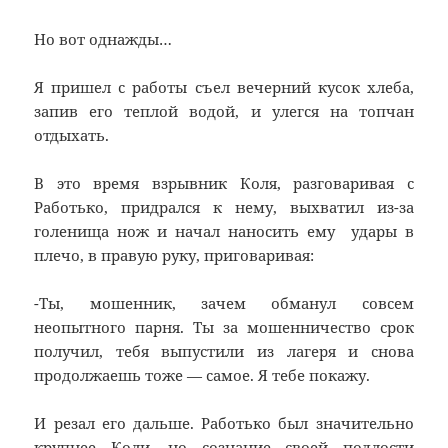
Но вот однажды…
Я пришел с работы съел вечерний кусок хлеба,
запив его теплой водой, и улегся на топчан
отдыхать.
В это время взрывник Коля, разговаривая с
Работько, придрался к нему, выхватил из-за
голенища нож и начал наносить ему удары в
плечо, в правую руку, приговаривая:
-Ты, мошенник, зачем обманул совсем
неопытного парня. Ты за мошенничество срок
получил, тебя выпустили из лагеря и снова
продолжаешь тоже — самое. Я тебе покажу.
И резал его дальше. Работько был значительно
крупнее Коли, но сознание своей подлости