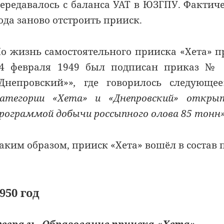
ередавалось с баланса УАТ в ЮЗГПУ. Фактич
ода заново отстроить прииск.
о жизнь самостоятельного прииска «Хета» п
4 февраля 1949 был подписан приказ № 
Днепровский»»
,
где говорилось следующе
атегории «Хета» и «Днепровский» открыт
рограммой добычи россыпного олова 85 тонн
аким образом, прииск «Хета» вошёл в состав 
950 год