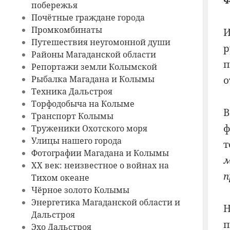
Ф
побережья
Почётные граждане города
Промкомбинаты
И
Путешествия неугомонной души
р
Районы Магаданской области
п
Репортажи земли Колымской
Рыбалка Магадана и Колымы
о
Техника Дальстроя
Торфодобыча на Колыме
В
Транспорт Колымы
ф
Труженики Охотского моря
Улицы нашего города
т
Фотографии Магадана и Колымы
м
ХХ век: неизвестное о войнах на
п
Тихом океане
Чёрное золото Колымы
Энергетика Магаданской области и
Н
Дальстроя
п
Эхо Дальстроя