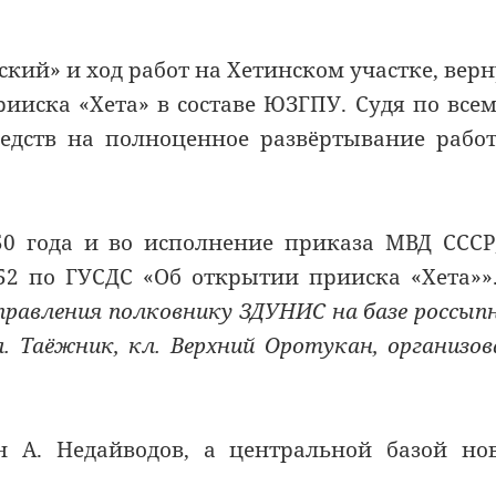
ский» и ход работ на Хетинском участке, вер
ииска «Хета» в составе ЮЗГПУ. Судя по всем
редств на полноценное развёртывание рабо
0 года и во исполнение приказа МВД СССР
52 по ГУСДС «Об открытии прииска «Хета»»
равления полковнику ЗДУНИС на базе россып
. Таёжник, кл. Верхний Оротукан, организо
 А. Недайводов, а центральной базой но