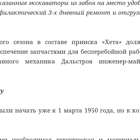
казанные экскаваторы из забоя на место удо
офилактический 3-х дневный ремонт и отгру
ого сезона в составе прииска «Хета» до
беспечение запчастями для бесперебойной ра
авного механика Дальстроя инженер-май
ну
ли начать уже к 1 марта 1950 года, но к к
мя необходимая техническая и материаль