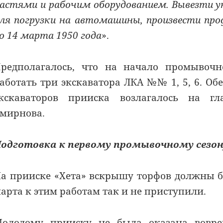
астями и рабочим оборудованием. Вывезти у
ля погрузки на автомашины, произвести пр
о 14 марта 1950 года
».
редполагалось, что на начало промывочн
аботать три экскаватора ЛКА №№ 1, 5, 6. О
кскаваторов прииска возлагалось на гл
мирнова.
одготовка к первому промывочному сезо
а прииске «Хета» вскрышу торфов должны бы
арта к этим работам так и не приступили.
олодому прииску не была оказана вовре