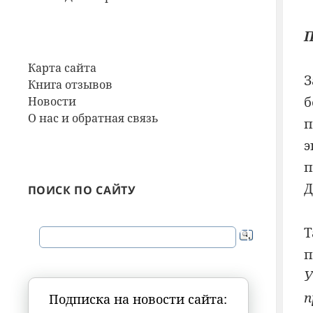
П
Карта сайта
З
Книга отзывов
б
Новости
О нас и обратная связь
п
э
п
Д
ПОИСК ПО САЙТУ
Т
п
У
п
Подписка на новости сайта: