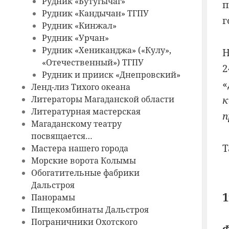
Рудник «Бутугычаг»
п
Рудник «Кандычан» ТГПУ
г
Рудник «Кинжал»
Рудник «Урчан»
Рудник «Хениканджа» («Кулу»,
Н
«Отечественный») ТГПУ
2
Рудник и прииск «Днепровский»
«
Ленд-лиз Тихого океана
Литераторы Магаданской области
к
Литературная мастерская
п
Магаданскому театру
посвящается…
Т
Мастера нашего города
Морские ворота Колымы
Обогатительные фабрики
Дальстроя
1
Панорамы
Пищекомбинаты Дальстроя
Пограничники Охотского