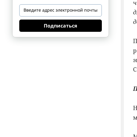
ч
д
д
Подписаться
П
р
э
С
П
Н
м
М