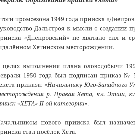
евраль. Образование прииска «Хета»
тоги промсезона 1949 года прииска «Днепров
уководство Дальстроя к мысли о создании пр
рииска «Днепровский» не хватало сил и с
тдалённом Хетинском месторождении.
 целях выполнения плана оловодобычи 195
евраля 1950 года был подписан приказ № 
екста приказа: «
Начальнику Юго-Западного Уп
есторождения р. Правая Хета, кл. Эташ, кл
рииск «ХЕТА» II-ой категории
».
ачальником нового прииска был назначен
рииска стал посёлок Хета.