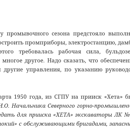
у промывочного сезона предстояло выпол
построить промприборы, электростанцию, дам
ого требовалась рабочая сила, бульдозе
 многое другое. Надо сказать, что обеспече
 другие управления, по указанию руковод
арта 1950 года, из СГПУ на прииск «Хета» 
И.О. Начальника Северного горно-промышлен
дать для прииска «ХЕТА» экскаваторы ЛК №
инокий» с обслуживающими бригадами, запас