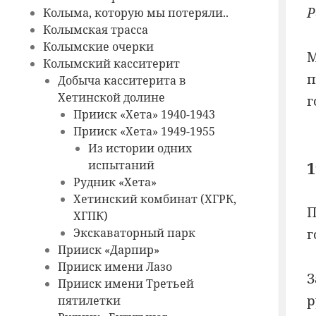
Р
Колыма, которую мы потеряли..
Колымская трасса
Колымские очерки
М
Колымский касситерит
п
Добыча касситерита в
Хетинской долине
г
Прииск «Хета» 1940-1943
Прииск «Хета» 1949-1955
Из истории одних
испытаний
1
Рудник «Хета»
Хетинский комбинат (ХГРК,
П
ХГПК)
Экскаваторный парк
г
Прииск «Дарпир»
Прииск имени Лазо
З
Прииск имени Третьей
р
пятилетки