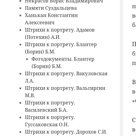
Некрасов Борис Владимирович
п
Памяти Суздальцева
в
Ханькан Константин
Алексеевич
б
Штрихи к портрету. Адамов
(Потехин) А.И.
П
Штрихи к портрету. Блантер
(Борин) Б.М.
б
Фотодокументы. Блантер
п
(Борин) Б.М.
Штрихи к портрету. Вакуловская
Л.А.
В
Штрихи к портрету. Вальгиргин
в
М.В.
«
Штрихи к портрету.
Василевский Б.А.
Штрихи к портрету.
С
Гуссаковская О.Н.
в
Штрихи к портрету. Дорохов С.И.