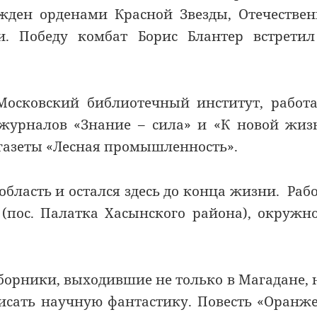
ажден орденами Красной Звезды, Отечестве
 Победу комбат Борис Блантер встретил
осковский библиотечный институт, работ
журналов «Знание – сила» и «К новой жиз
газеты «Лесная промышленность».
область и остался здесь до конца жизни. Раб
 (пос. Палатка Хасынского района), окружн
борники, выходившие не только в Магадане, 
писать научную фантастику. Повесть «Оранж