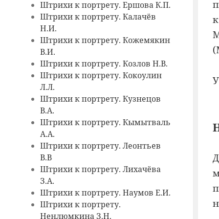
п
Штрихи к портрету. Ершова К.П.
Штрихи к портрету. Калачёв
к
Н.И.
М
Штрихи к портрету. Кожемякин
(
В.И.
Штрихи к портрету. Козлов Н.В.
Штрихи к портрету. Кокоулин
У
Л.Л.
Штрихи к портрету. Кузнецов
В.А.
Штрихи к портрету. Кымытваль
А.А.
Штрихи к портрету. Леонтьев
Д
В.В
Штрихи к портрету. Лихачёва
м
З.А.
п
Штрихи к портрету. Наумов Е.И.
н
Штрихи к портрету.
Ненлюмкина З.Н.