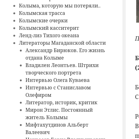
Колыма, которую мы потеряли..
Колымская трасса
Колымские очерки
Колымский касситерит
Ленд-лиз Тихого океана
П
Литераторы Магаданской области
Александр Бирюков. Его жизнь
отдана Колыме
Владилен Леонтьев. Штрихи
(
творческого портрета
Интервью Олега Куваева
Б
Интервью с Станиславом
Олефиром
С
Литератор, историк, критик
Мирон Этлис. Постоянный
Р
житель Колымы
Мифтахутдинов Альберт
В
Валеевич
п