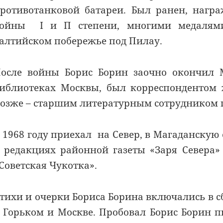
ротивотанковой батареи. Был ранен, нагр
ойны I и П степени, многими медалями.
алтийском побережье под Пилау.
осле войны Борис Борин заочно окончил М
иблиотеках Москвы, был корреспондентом 
озже – старшим литературным сотрудником 
 1968 году приехал на Север, в Магаданскую 
 редакциях районной газеты «Заря Севера»
Советская Чукотка».
тихи и очерки Бориса Борина включались в с
 Горьком и Москве. Пробовал Борис Борин 