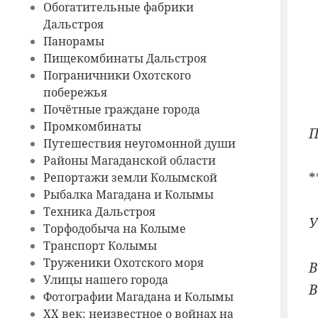
Обогатительные фабрики
Дальстроя
Панорамы
Пищекомбинаты Дальстроя
Пограничники Охотского
побережья
Почётные граждане города
Промкомбинаты
П
Путешествия неугомонной души
Районы Магаданской области
*
Репортажи земли Колымской
Рыбалка Магадана и Колымы
Техника Дальстроя
Торфодобыча на Колыме
Транспорт Колымы
Труженики Охотского моря
В
Улицы нашего города
В
Фотографии Магадана и Колымы
ХХ век: неизвестное о войнах на