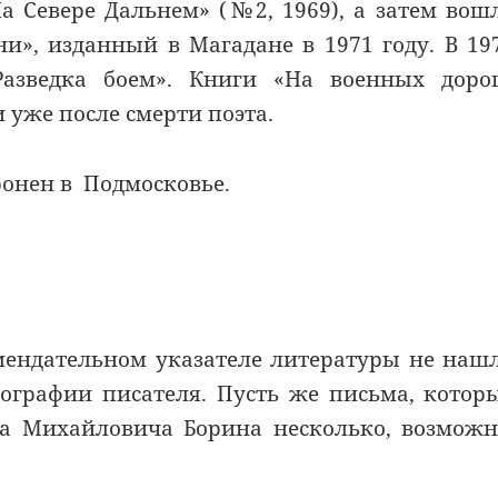
а Севере Дальнем» (№2, 1969), а затем вош
и», изданный в Магадане в 1971 году. В 19
азведка боем». Книги «На военных дорог
 уже после смерти поэта.
ронен в Подмосковье.
омендательном указателе литературы не наш
иографии писателя. Пусть же письма, котор
иса Михайловича Борина несколько, возмож