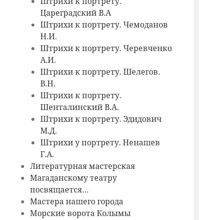
Штрихи к портрету.
Цареградский В.А
Штрихи к портрету. Чемоданов
Н.И.
Штрихи к портрету. Черевченко
А.И.
Штрихи к портрету. Шелегов.
В.Н.
Штрихи к портрету.
Шенталинский В.А.
Штрихи к портрету. Эдидович
М.Д.
Штрихи у портрету. Ненашев
Г.А.
Литературная мастерская
Магаданскому театру
посвящается…
Мастера нашего города
Морские ворота Колымы