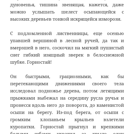
дуновенья, тишина звенящая, кажется, даже
можно услышать шелест осыпающейся с
высоких деревьев тонкой искрящейся изморози.
С подломленной лиственницы, еще осенью
упавшей вершиной в лесной ручей, да так и
вмерзшей в него, соскочил на мягкий пушистый
снег гибкий изящный зверек в белоснежной
шубке. Горностай!
Он быстрыми, грациозными, как бы
перетекающими движениями своего тела
исследовал подножье дерева, потом летящими
прыжками выбежал на середину русла ручья и
пронесся вдоль него до поворота, до каменистой
осыпи на берегу. Из-под берега, от осыпи с
громким хлопаньем крыльев взлетели
куропатки. Горностай прыгнул и крепкими
белыми зубами ухватил за крыло одну