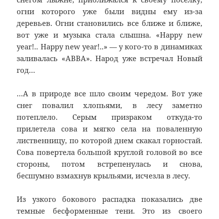
огни которого уже были видны ему из-за
деревьев. Огни становились все ближе и ближе,
вот уже и музыка стала слышна. «Happy new
year!.. Happy new year!..» — у кого-то в динамиках
заливалась «ABBA». Народ уже встречал Новый
год…
…А в природе все шло своим чередом. Вот уже
снег повалил хлопьями, в лесу заметно
потеплело. Серым призраком откуда-то
прилетела сова и мягко села на поваленную
лиственницу, по которой днем скакал горностай.
Сова повертела большой круглой головой во все
стороны, потом встрепенулась и снова,
бесшумно взмахнув крыльями, исчезла в лесу.
Из узкого бокового распадка показались две
темные бесформенные тени. Это из своего