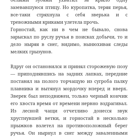
зазевавшуюся птицу. Но куропатка, теряя перья,
все-таки стряхнула с себя зверька и с
тревожными криками улетела прочь.
Горностай, как ни в чем не бывало, снова
зарыскал по руслу ручья в поисках добычи, то и
дело ныряя в снег, видимо, вынюхивая следы
мелких грызунов.
Вдруг он остановился и принял сторожевую позу
— приподнявшись на задних лапках, передние
поставил на полого торчащую из сугроба палку
плавника и вытянул мордочку вперед и вверх.
Зверек был неподвижен, только черный кончик
его хвоста время от времени нервно вздрагивал.
Из лесной чащи отчетливо донесся звук
хрустнувшей ветки, и горностай в несколько
прыжков взлетел на противоположный берег
ручья. Он нырнул в снег между заваленными