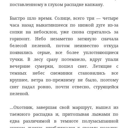
поставленному в глухом распадке капкану.
Быстро шло время. Солнце, всего три — четыре
часа назад выкатившееся по низкой дуге из-за
сопки на небосклон, уже снова спряталось за
горизонт. Небо незаметно затянуло сначала
белесой пеленой, потом неизвестно откуда
появились серые, все более уплотняющиеся
тучки. В лесу сразу потемнело, вдруг упали
вечерние сумерки, пошел снег. Летящие с
темных небес снежинки становились все
крупнее, ветра по-прежнему не было, поэтому
снег падал ровно, почти отвесно, струящейся
пеленой.
…Охотник, завершая свой маршрут, вышел из
таежного распадка и, притопывая лыжами по
едва различимой в темноте полузасыпанной
снегом лыжне, приближался к своему поселку,