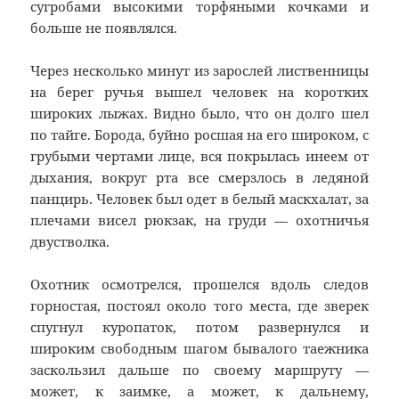
сугробами высокими торфяными кочками и
больше не появлялся.
Через несколько минут из зарослей лиственницы
на берег ручья вышел человек на коротких
широких лыжах. Видно было, что он долго шел
по тайге. Борода, буйно росшая на его широком, с
грубыми чертами лице, вся покрылась инеем от
дыхания, вокруг рта все смерзлось в ледяной
панцирь. Человек был одет в белый маскхалат, за
плечами висел рюкзак, на груди — охотничья
двустволка.
Охотник осмотрелся, прошелся вдоль следов
горностая, постоял около того места, где зверек
спугнул куропаток, потом развернулся и
широким свободным шагом бывалого таежника
заскользил дальше по своему маршруту —
может, к заимке, а может, к дальнему,