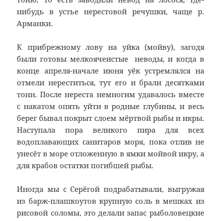
нибудь в устье нерестовой речушки, чаще р.
Арманки.
К прибрежному лову на уйка (мойву), загодя
были готовы мелкоячеистые неводы, и когда в
конце апреля-начале июня уёк устремлялся на
отмели нереститься, тут его и брали десятками
тонн. После нереста немногим удавалось вместе
с накатом опять уйти в родные глубины, и весь
берег бывал покрыт слоем мёртвой рыбы и икры.
Наступала пора великого пира для всех
водоплавающих санитаров моря, пока отлив не
унесёт в море отложенную в ямки мойвой икру, а
для крабов остатки погибшей рыбы.
Иногда мы с Серёгой подрабатывали, выгружая
из барж-плашкоутов крупную соль в мешках из
рисовой соломы, это делали запас рыболовецкие