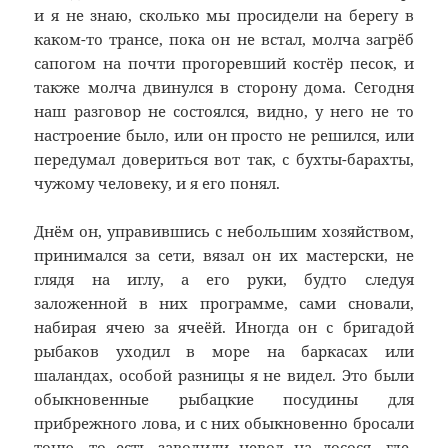
и я не знаю, сколько мы просидели на берегу в
каком-то трансе, пока он не встал, молча загрёб
сапогом на почти прогоревший костёр песок, и
также молча двинулся в сторону дома. Сегодня
наш разговор не состоялся, видно, у него не то
настроение было, или он просто не решился, или
передумал довериться вот так, с бухты-барахты,
чужому человеку, и я его понял.
Днём он, управившись с небольшим хозяйством,
принимался за сети, вязал он их мастерски, не
глядя на иглу, а его руки, будто следуя
заложенной в них программе, сами сновали,
набирая ячею за ячеёй. Иногда он с бригадой
рыбаков уходил в море на баркасах или
шаландах, особой разницы я не видел. Это были
обыкновенные рыбацкие посудины для
прибрежного лова, и с них обыкновенно бросали
тоню, то есть заводили невод на лосося, где-