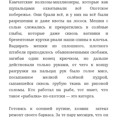
Камчатские колхозы-миллионеры, которые как
щупальцами охватывали всё Охотское
побережье. Они брали всё, и у них на всё были
разрешения и даже квоты на лосося. Мешки с
солью слежались и превратились в солёные
глыбы, которые даже сквозь ватники и
брезентовые куртки рвали наши спины в клочья.
Выдирать мешки из сплошного, плотного
штабеля приходилось обыкновенными скобами,
загибая один конец крючком, но дальше
действовали только руками, от чего к концу
разгрузки на пальцах рук было голое мясо,
посыпанное мелкой солёной пудрой,
сыпавшейся сквозь грубую ткань из рисовой
соломы. Кто работал на рыбе, тот знает, что
такое «рыбалка» по-охотски — это каторга.
Готовясь к осенней путине, хозяин затеял
ремонт своего баркаса. За те пару месяцев, что он