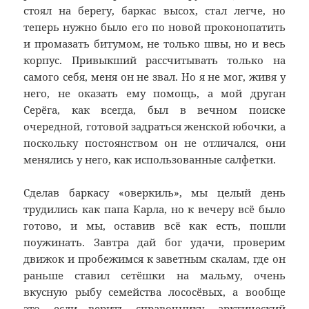
стоял на берегу, баркас высох, стал легче, но
теперь нужно было его по новой проконопатить
и промазать битумом, не только швы, но и весь
корпус. Привыкший рассчитывать только на
самого себя, меня он не звал. Но я не мог, живя у
него, не оказать ему помощь, а мой друган
Серёга, как всегда, был в вечном поиске
очередной, готовой задраться женской юбочки, а
поскольку постоянством он не отличался, они
менялись у него, как использованные салфетки.
Сделав баркасу «оверкиль», мы целый день
трудились как папа Карла, но к вечеру всё было
готово, и мы, оставив всё как есть, пошли
поужинать. Завтра дай бог удачи, проверим
движок и пробежимся к заветным скалам, где он
раньше ставил сетёшки на мальму, очень
вкусную рыбу семейства лососёвых, а вообще
это, если верить справочнику, арктический