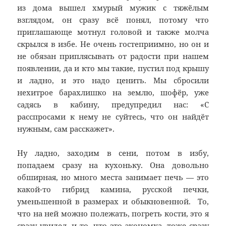
из дома вышел хмурый мужик с тяжёлым
взглядом, он сразу всё понял, потому что
приглашающе мотнул головой и также молча
скрылся в избе. Не очень гостеприимно, но он и
не обязан приплясывать от радости при нашем
появлении, да и кто мы такие, пустил под крышу
и ладно, и это надо ценить. Мы сбросили
нехитрое барахлишко на землю, шофёр, уже
садясь в кабину, предупредил нас: «С
расспросами к нему не суйтесь, что он найдёт
нужным, сам расскажет».
Ну ладно, заходим в сени, потом в избу,
попадаем сразу на кухоньку. Она довольно
обширная, но много места занимает печь — это
какой-то гибрид камина, русской печки,
уменьшенной в размерах и обыкновенной. То,
что на ней можно полежать, погреть кости, это я
сразу увидел, и то, что это экономка, тоже сразу