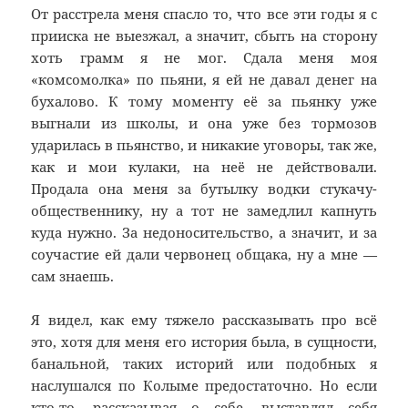
От расстрела меня спасло то, что все эти годы я с
прииска не выезжал, а значит, сбыть на сторону
хоть грамм я не мог. Сдала меня моя
«комсомолка» по пьяни, я ей не давал денег на
бухалово. К тому моменту её за пьянку уже
выгнали из школы, и она уже без тормозов
ударилась в пьянство, и никакие уговоры, так же,
как и мои кулаки, на неё не действовали.
Продала она меня за бутылку водки стукачу-
общественнику, ну а тот не замедлил капнуть
куда нужно. За недоносительство, а значит, и за
соучастие ей дали червонец общака, ну а мне —
сам знаешь.
Я видел, как ему тяжело рассказывать про всё
это, хотя для меня его история была, в сущности,
банальной, таких историй или подобных я
наслушался по Колыме предостаточно. Но если
кто-то, рассказывая о себе, выставлял себя