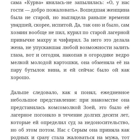
сама «Курва» явилась-не запылилась: «О, у нас
гости — добро пожаловать». Вошедшая женщина
была не старой, но выглядела раньше времени
увядшей, скорее, испитой. Да, так оно и было, сам
хозяин вообще не пил, курил по старой лагерной
привычке махру и чифирил. За него это делала
жена, не упускавшая любой возможности залить
глаза, вот и сегодня, накопав в огородике ведро
мелкой молодой картошки, она обменяла её на
пару бутылок вина, и ей сейчас было ой как
хорошо.
Дальше следовало, как я понял, ежедневное
небольшое представление: при знакомстве она
представилась комсомолкой Зоей, это было её
лагерное погоняло в течение долгих десяти лет,
которые ей определил суд за недоносительство,
но об этом потом. Нас с Серым она приняла как
родных и сразу стала жаловаться на мужа, тот