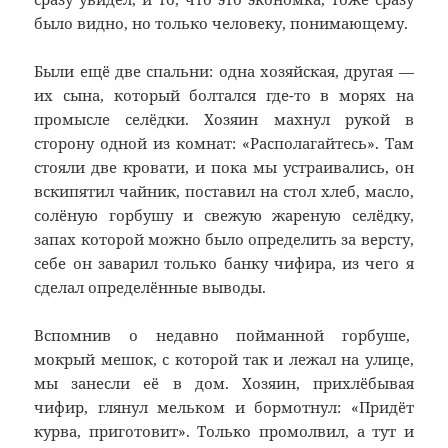
было видно, но только человеку, понимающему.
Были ещё две спальни: одна хозяйская, другая —
их сына, который болтался где-то в морях на
промысле селёдки. Хозяин махнул рукой в
сторону одной из комнат: «Располагайтесь». Там
стояли две кровати, и пока мы устраивались, он
вскипятил чайник, поставил на стол хлеб, масло,
солёную горбушу и свежую жареную селёдку,
запах которой можно было определить за версту,
себе он заварил только банку чифира, из чего я
сделал определённые выводы.
Вспомнив о недавно пойманной горбуше,
мокрый мешок, с которой так и лежал на улице,
мы занесли её в дом. Хозяин, прихлёбывая
чифир, глянул мельком и бормотнул: «Придёт
курва, приготовит». Только промолвил, а тут и