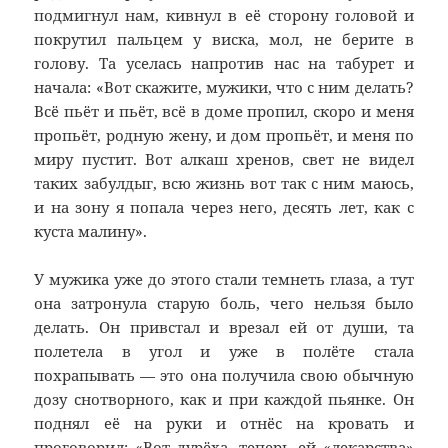
подмигнул нам, кивнул в её сторону головой и
покрутил пальцем у виска, мол, не берите в
голову. Та уселась напротив нас на табурет и
начала: «Вот скажите, мужики, что с ним делать?
Всё пьёт и пьёт, всё в доме пропил, скоро и меня
пропьёт, родную жену, и дом пропьёт, и меня по
миру пустит. Вот алкаш хренов, свет не видел
таких забулдыг, всю жизнь вот так с ним маюсь,
и на зону я попала через него, десять лет, как с
куста малину».
У мужика уже до этого стали темнеть глаза, а тут
она затронула старую боль, чего нельзя было
делать. Он привстал и врезал ей от души, та
полетела в угол и уже в полёте стала
похрапывать — это она получила свою обычную
дозу снотворного, как и при каждой пьянке. Он
поднял её на руки и отнёс на кровать и
проговорил: «Вот дурёха, теперь ей «лекарства»