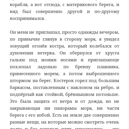
корабля, а вот отсюда, с материкового берега, и
вид был совершенно другой и по-другому
воспринимался.
Он меня не приглашал, просто однажды вечером,
по привычке глянув в сторону моря, я увидел
зовущий огонёк костра, который колебался от
дуновения ветерка. Он обернулся от хруста
гальки под моими ногами и приглашающе
похлопал ладонью по бревну плавника,
принесенного морем, а потом выброшенного
штормом на берег. Костерок горел под большим
баркасом, поставленным с наклоном на ребро, и
подпёртый как стойкой, брёвнышком потоньше.
Это была защита от ветра и от дождя, но не
закрывающая ни панорамы моря, ни части
берега с его избой. Есть на земле две совершенно
разные вещи, на которые можно смотреть очень
долго и без которых жить невозможно — это