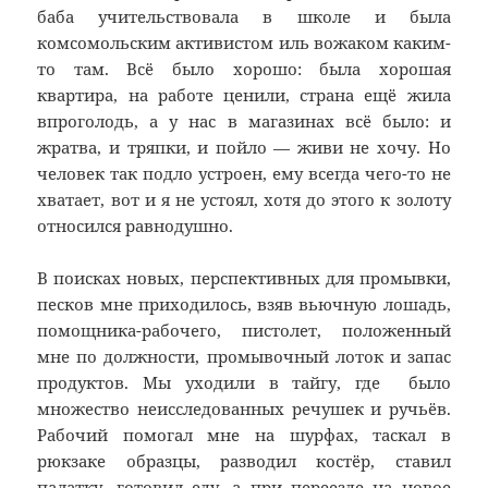
баба учительствовала в школе и была
комсомольским активистом иль вожаком каким-
то там. Всё было хорошо: была хорошая
квартира, на работе ценили, страна ещё жила
впроголодь, а у нас в магазинах всё было: и
жратва, и тряпки, и пойло — живи не хочу. Но
человек так подло устроен, ему всегда чего-то не
хватает, вот и я не устоял, хотя до этого к золоту
относился равнодушно.
В поисках новых, перспективных для промывки,
песков мне приходилось, взяв вьючную лошадь,
помощника-рабочего, пистолет, положенный
мне по должности, промывочный лоток и запас
продуктов. Мы уходили в тайгу, где было
множество неисследованных речушек и ручьёв.
Рабочий помогал мне на шурфах, таскал в
рюкзаке образцы, разводил костёр, ставил
палатку, готовил еду, а при переезде на новое