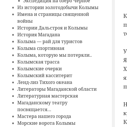
Экспедиция на озеро Черное
Из истории золотодобычи Колымы
Имена и страницы священной
К
войны
п
Истории Дальстроя и Колымы
т
История Магадана
Колыма — рай для туристов
Колыма спортивная
У
Колыма, которую мы потеряли..
Я
Колымская трасса
Х
Колымские очерки
Колымский касситерит
я
Ленд-лиз Тихого океана
п
Литераторы Магаданской области
Литературная мастерская
Магаданскому театру
Н
посвящается…
к
Мастера нашего города
К
Морские ворота Колымы