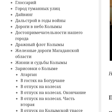
Глоссарий
Город туманных улиц
Дайвинг
Дальстрой в годы войны
Дороги в небо Колымы
Достопримечательности нашего
города
Дражный флот Колымы
Железные дороги Магаданской
области
Жизни и судьбы Колымы
Зарисовки о Колыме
Н
Атарган
В гостях на Богурчане
В отпуск на колесах
В отпуск на колесах. Окончание
П
В отпуск на колесах. Часть
вторая
В отпуск по Колымской трассе