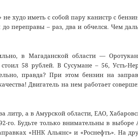
» не худо иметь с собой пару канистр с бензи
до переправы – раз, два и обчелся. Чем дал
ильно, в Магаданской области — Оротука
 стоил 58 рублей. В Сусумане – 56, Усть-Не
тельно, правда? При этом бензин на запра
ачества! Двигатель на нем работает соверш
за литр, а в Амурской области, ЕАО, Хабаров
92-го. Будьте только внимательны в выборе 
аправках «ННК Альянс» и «Роснефть». На др