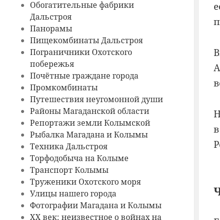
Обогатительные фабрики
е
Дальстроя
п
Панорамы
Пищекомбинаты Дальстроя
В
Пограничники Охотского
побережья
А
Почётные граждане города
в
Промкомбинаты
Путешествия неугомонной души
Районы Магаданской области
Н
Репортажи земли Колымской
в
Рыбалка Магадана и Колымы
Р
Техника Дальстроя
Торфодобыча на Колыме
Транспорт Колымы
Труженики Охотского моря
Ч
Улицы нашего города
Фотографии Магадана и Колымы
ХХ век: неизвестное о войнах на