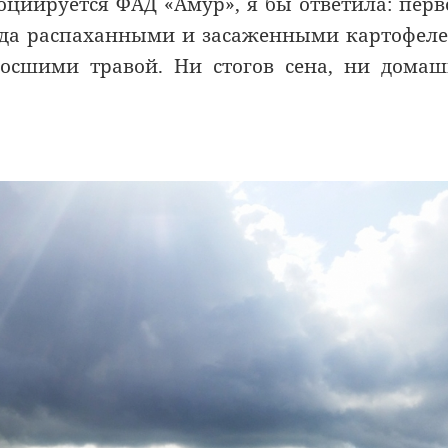
социируется ФАД «Амур», я бы ответила: перв
огда распаханными и засаженными картофел
росшими травой. Ни стогов сена, ни дома