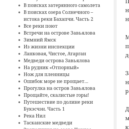
П
В поисках затерянного самолета
н
В поисках озера Солнечного –
н
истока реки Бахапчи. Часть 2
Все реки поют
Встречи на острове Завьялова
М
Зимний Ямск
п
Из жизни инспекции
Ланковая, Чистое, Атарган
д
Медведи острова Завьялова
На рудник «Отпорный»
З
Нож для пленницы
Ошибок море не прощает…
н
Прогулка на остров Завьялова
р
Прощайте, скалистые горы!
Путешествие по долине реки
Д
Букэсчэн. Часть 1
Река Нил
м
Тасканские медведи
к