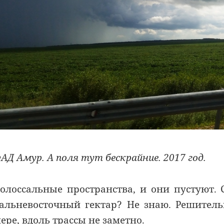
АД Амур. А поля тут бескрайние. 2017 год.
олоссальные пространства, и они пустуют.
альневосточный гектар? Не знаю. Решител
ере, вдоль трассы не заметно.