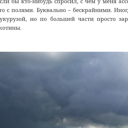
сли бы кто-нибудь спросил, с чем у меня ас
то с полями. Буквально – бескрайними. Ин
укурузой, но по большей части просто за
котины.