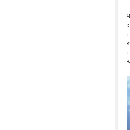
Ч
о
п
к
п
в