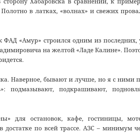
 сторону Хабаровска в сравнении, к пример
 Полотно в латках, «волнах» и свежих прова
к ФАД «Амур» строился одним из последних,
адимировича на желтой «Ладе Калине». Поэт
ридется.
ска. Наверное, бывают и лучше, но я с ними 
: подмазывают, подкрашивают, подновля
ы» для остановок, кафе, гостиницы, мот
 достатке по всей трассе. АЗС – минимум ч