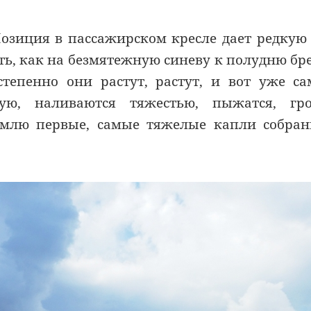
 Позиция в пассажирском кресле дает редкую
ь, как на безмятежную синеву к полудню бр
степенно они растут, растут, и вот уже с
ю, наливаются тяжестью, пыжатся, гро
млю первые, самые тяжелые капли собран