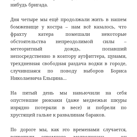
нибудь бригада.
Дня четыре мы ещё продолжали жить в нашем
бомжевище у костра – нам всё казалось, что
фрахту катера помешали некоторые
обстоятельства непреодолимой силы –
метеоритный дождь, попавший
непосредственно в контору аутфиттера, цунами,
трехдневная свободная раздача водки в городе,
случившаяся по поводу выборов Бориса
Николаевича Ельцина…
На пятый день мы навьючили на себя
опустевшие рюкзаки (даже медвежьи шкуры
изрядно потеряли в весе) и побрели по
хрустящей гальке к развалинам бараков.
По дороге мы, как это временами случается,
встретили огромного медведюгана – он