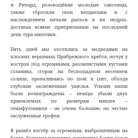
и Ричард, розовощёкие молодые саксонцы,
также сбросили свои вещмешки и с
наслаждением начали рыться в их недрах,
доставая всякие припрятанные на последний
день тура ништяки.
Пять дней мы охотились за медведями на
плоских вершинах Прибрежного хребта, ночуя у
костров под огромными, разлапистыми кустами
стланика, сгорая на беспощадном весеннем
солнце, проваливаясь по пояс в снег, обходя
глубокие заснеженные ущелья. Усилия наши
были вознаграждены – немцы убили двух
приемлемых по размерам мишек –
семифутовиков – не очень большие, но честно
заслуженные трофеи.
Я развёл костёр за огромным, выброшенным на
берег, бревном плавника, вскипятил банку чая и