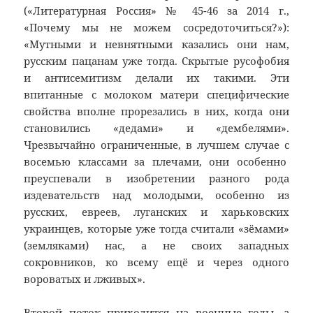
(«Литературная Россия» № 45-46 за 2014 г.,
«Почему мы не можем сосредоточиться?»):
«Мутными и невнятными казались они нам,
русским пацанам уже тогда. Скрытые русофобия
и антисемитизм делали их такими. Эти
впитанные с молоком матери специфические
свойства вполне прорезались в них, когда они
становились «дедами» и «дембелями».
Чрезвычайно ограниченные, в лучшем случае с
восемью классами за плечами, они особенно
преуспевали в изобретении разного рода
издевательств над молодыми, особенно из
русских, евреев, луганских и харьковских
украинцев, которые уже тогда считали «зёмами»
(земляками) нас, а не своих западных
сокровников, ко всему ещё и через одного
вороватых и лживых».
Второй поток приходится на военные годы, а