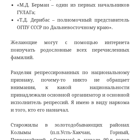
«М.Д. Берман – один из первых начальников
ГУЛАГа;
«Т.Д. Дерибас – полномочный представитель
ОГПУ СССР по Дальневосточному краю».
Желающие могут с помощью интернета
поизучать родословные всех перечисленных
фамилий.
Разделяя репрессированных по национальному
признаку, почему-то никто не обращает
внимания, к какой национальности
принадлежали основной организатор и основной
исполнитель репрессий. Я имею в виду наркома
и того, кто его назначал.
Старожилы в золотодобывающих районах
Колымы (п.п.Усть-Хакчан, Горный,
Первомайский, г.Сусуман) в начале 90-х годов