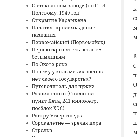
О стекольном заводе (по И. И.
к
Полевому, 1949 год)
с
Открытие Карамкена
м
Палатка: происхождение
названия
м
Первомайский (Первомайск)
Первооткрыватель остается
В
безымянным
По Охоте-реке
С
Почему у колымских эвенов
щ
нет своего государства?
О
Путеводитель для чужих
д
Развилочный (Сплавной
пункт Хета, 241 километр,
с
посёлок ХЭС)
п
Райгру Углеразведка
п
Сорокалетие — зрелая пора
Стрелка
м