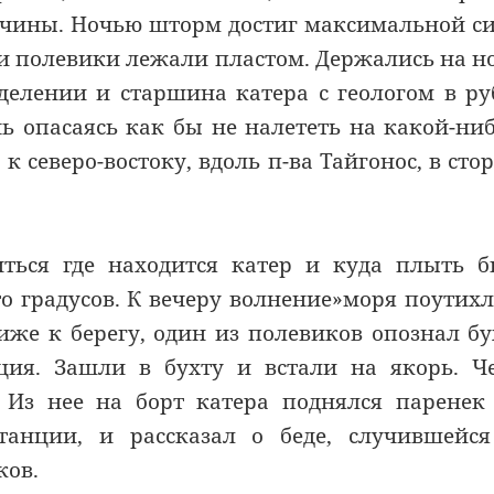
пучины. Ночью шторм достиг максимальной с
ки полевики лежали пластом. Держались на н
делении и старшина катера с геологом в ру
ь опасаясь как бы не налететь на какой-ни
 к северо-востоку, вдоль п-ва Тайгонос, в сто
иться где находится катер и куда плыть 
о градусов. К вечеру волнение»моря поутихл
же к берегу, один из полевиков опознал бу
нция. Зашли в бухту и встали на якорь. Ч
 Из нее на борт катера поднялся паренек
танции, и рассказал о беде, случившейс
ков.