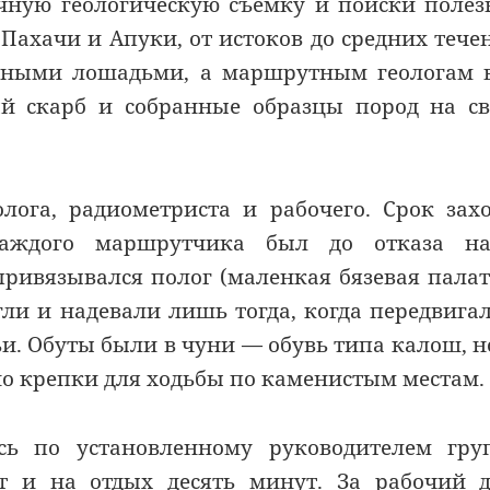
очную геологическую съемку и поиски поле
Пахачи и Апуки, от истоков до средних тече
чными лошадьми, а маршрутным геологам 
й скарб и собранные образцы пород на с
лога, радиометриста и рабочего. Срок зах
каждого маршрутчика был до отказа на
ривязывался полог (маленкая бязевая палат
егли и надевали лишь тогда, когда передвига
и. Обуты были в чуни — обувь типа калош, н
чно крепки для ходьбы по каменистым местам.
ь по установленному руководителем гру
ут и на отдых десять минут. За рабочий 