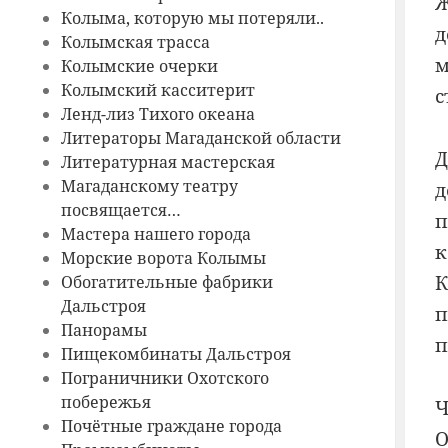
Ж
Колыма, которую мы потеряли..
д
Колымская трасса
м
Колымские очерки
Колымский касситерит
с
Ленд-лиз Тихого океана
Литераторы Магаданской области
Д
Литературная мастерская
Магаданскому театру
д
посвящается…
п
Мастера нашего города
к
Морские ворота Колымы
К
Обогатительные фабрики
Дальстроя
п
Панорамы
п
Пищекомбинаты Дальстроя
Пограничники Охотского
побережья
Ч
Почётные граждане города
О