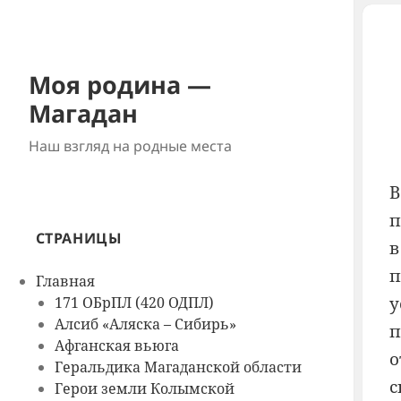
Моя родина —
Магадан
Наш взгляд на родные места
В
п
СТРАНИЦЫ
в
п
Главная
у
171 ОБрПЛ (420 ОДПЛ)
Алсиб «Аляска – Сибирь»
п
Афганская вьюга
о
Геральдика Магаданской области
с
Герои земли Колымской