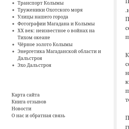
П
Транспорт Колымы
.
Труженики Охотского моря
Улицы нашего города
П
Фотографии Магадана и Колымы
с
ХХ век: неизвестное о войнах на
п
Тихом океане
Чёрное золото Колымы
Энергетика Магаданской области и
К
Дальстроя
с
Эхо Дальстроя
н
к
п
Карта сайта
т
Книга отзывов
Новости
О нас и обратная связь
П
г