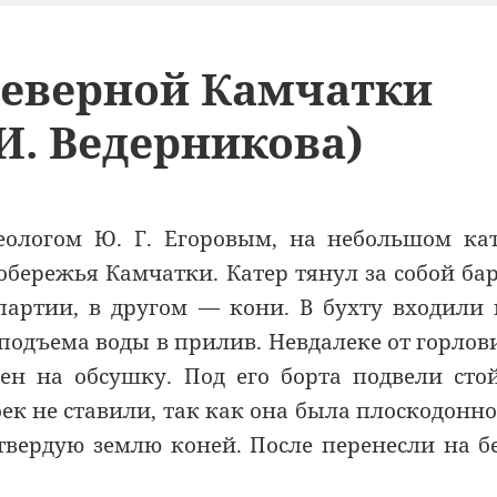
Северной Камчатки
И. Ведерникова)
геологом Ю. Г. Егоровым, на небольшом ка
обережья Камчатки. Катер тянул за собой ба
 партии, в другом — кони. В бухту входили
 подъема воды в прилив. Невдалеке от горло
ен на обсушку. Под его борта подвели сто
ек не ставили, так как она была плоскодонно
твердую землю коней. После перенесли на б