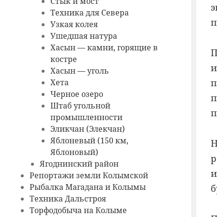
Стык и мост
э
Техника для Севера
п
Узкая колея
Ушедшая натура
Хасын — камни, горящие в
костре
и
Хасын — уголь
п
Хета
Черное озеро
п
Штаб угольной
п
промышленности
Эликчан (Элекчан)
Яблоневый (150 км,
Н
Яблоновый)
р
Ягоднинский район
и
Репортажи земли Колымской
Рыбалка Магадана и Колымы
б
Техника Дальстроя
Торфодобыча на Колыме