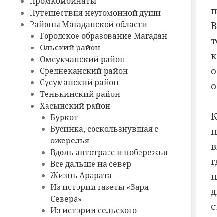
Промкомбинаты
п
Путешествия неугомонной души
Районы Магаданской области
В
Городское образование Магадан
т
Ольский район
к
Омсукчанский район
о
Среднеканский район
Сусуманский район
о
Тенькинский район
Хасынский район
К
Буркот
Бусинка, соскользнувшая с
н
ожерелья
в
Вдоль автотрасс и побережья
г
Все дальше на север
Жизнь Арарата
н
Из истории газеты «Заря
д
Севера»
с
Из истории сельского