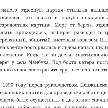
емного отдохнув, партия отплыла дальше
тяжелел. Его снасти и палуба покрылись
езрадостная картина. Море от берега отде
лыть приходилось, выбирая разводья и 
еревянный, обшитый листовым железом. Шли 
на кое-где пооторвалась и льдом начало пил
оложение. Когда же он достиг максимально
ерег у села Чайбуха. Под борта катера пос
дного человека охранять груз, все пешком от
 1956 году перед руководством Пенжинско
ескольких партий для проведения работ в ц
ешено было осуществить в два этапа: сначал
артии забросить на лед большого озера,