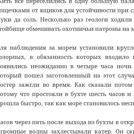
ить все переселились в одну большую пал
ощечками от ящиков для устойчивости при с
уки да соль. Несколько раз геологи ходил
тойбище обменивать охотничьи патроны на м
ля наблюдения за морем установили кругл
озорных, в обязанность которых входило 
оявились неожиданно в четыре часа ночи.
оторый пошел заготовленный на этот случ
остер зажгли во время. Как сказали потом
отому что простояли в бухте шесть часов и
рошла быстро, так как море становилось не
асов через пять после выхода из бухты в отк
громные волны захлестывали катер. Он скр