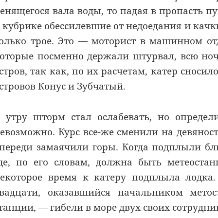
енящегося вала воды, то падая в пропасть 
 кубрике обессилевшие от недоедания и кач
олько трое. Это — моторист в машинном от
оторые посменно держали штурвал, всю ноч
стров, так как, по их расчетам, катер сносило
стровов Конус и Зубчатый.
 утру шторм стал ослабевать, но определ
евозможно. Курс все-же сменили на девяност
переди замаячили горы. Когда подплыли бли
де, по его словам, должна быть метеоста
екоторое время к катеру подплыла лодка.
вадцати, оказавшийся начальником метос
танции, — гибели в море двух своих сотрудни