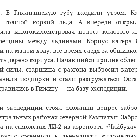
. В Гижигинскую губу входили утром. Ка
 толстой коркой льда. А впереди открыл
ляла многокилометровая полоса колотого л
трещины между льдинами. Корпус катера 
на малом ходу, все время следя за обшивко
ить дерево корпуса. Начавшийся прилив обле
й силы, старшина с разгона выбросил кате
тавили подпорки и стали разгружаться. Ост
правились в Гижигу — на базу экспедиции.
й экспедиции стоял сложный вопрос забр
ентральных районах северной Камчатки. Забр
а на самолетах ЛИ-2 из аэропорта «Чайбуха»
 расположенного в двенадцати километра