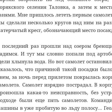
орякского селения Таловка, а затем к мес
анями. Мне пришлось лететь первым самолето
ы сделали несколько кругов над ним на раз
атерчатый кресг, обозначающий место посакд
 последний раз прошли над озером бреющи
адимся. И тут мы словно попали под артобс
ели хлынула вода. Но вот самолет остановил
казалось, что причиной такой посадки было
нем, за ночь перед прилетом покрылась кор
амолета. Самолет изрядно пострадал. В кор
роизошла какая-то неисправность, без уст
одходе были еще пять самолетов. Команди
ашины в уже пробитую во льду полосу… Гео