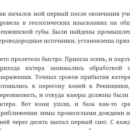
ак начался мой первый после окончания уче
ровела в геологических изысканиях на об
енжинской губы. Были найдены промышлен
ероводородные источники, установлены при
ето пролетело быстро. Пришла осень, и парт
рихода катера занимались обработкой 
наряжения. Точных сроков прибытия катер
отовились к перегону коней в Рекинники
ерезимовать, и откуда каюры должны были
атера. Вот кони ушли, и база как-то ср
риближении зимы промозглыми дождями и 
ней через десять выпал первый снег. С каж