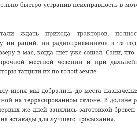
вольно быстро устранив неисправность в мот
али ждать прихода тракторов, полнос
у ни раций, ни радиоприемников в те го
еру в мае, когда снег уже сошел. Сани, что
прочной местной чозении и при дальней
кторы тащили их по голой земле.
алу июня мы добрались до места назначен
иной на террасированном склоне. В долине 
 первых же дней занялись заготовкой бревен
 на эстакады для лучшего просыхания.