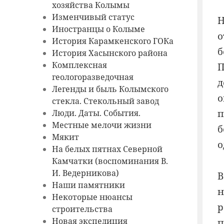
хозяйства Колымы
Изменчивый статус
Н
Иностранцы о Колыме
о
История Карамкенского ГОКа
б
История Хасынского района
Комплексная
П
геологоразведочная
д
Легенды и быль Колымского
о
стекла. Стекольный завод
п
Люди. Даты. События.
Местные мелочи жизни
б
Мякит
о
На белых пятнах Северной
Камчатки (воспоминания В.
И. Ведерникова)
В
Наши памятники
н
Некоторые нюансы
р
строительства
Новая экспедиция
п