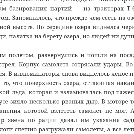
там базирования партий — на тракторах Т-
м. Запомнилось, что прежде чем сесть на оз
ной высоте. По середине озера виднелся че
и, палатка на берету озера, но людей ни душ
м полетом, развернулись и пошли на поса
трел. Корпус самолета сотрясали удары. Во
ся. В иллюминаторы снова виднелось яеное н
 то, что поверхность озера, оттаявшая нака
кой льда, которая и взламывалась под тяже
пусе зияло несколько рваных дыр. В моторе 
ранения которой взлететь самолет не мог. 
р звена по рации давал им указания сад
логи спешно разгружали самолеты, а все ле