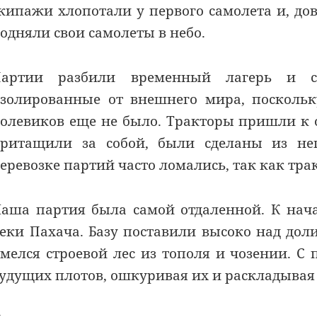
кипажи хлопотали у первого самолета и, до
одняли свои самолеты в небо.
Партии разбили временный лагерь и ст
золированные от внешнего мира, поскольк
олевиков еще не было. Тракторы пришли к оз
ритащили за собой, были сделаны из не
еревозке партий часто ломались, так как тра
аша партия была самой отдаленной. К нач
еки Пахача. Базу поставили высоко над дол
мелся строевой лес из тополя и чозении. С
удущих плотов, ошкуривая их и раскладывая