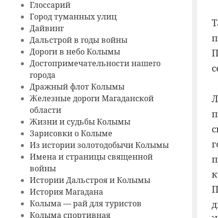
Глоссарий
Город туманных улиц
Т
Дайвинг
п
Дальстрой в годы войны
Дороги в небо Колымы
П
Достопримечательности нашего
с
города
Дражный флот Колымы
Л
Железные дороги Магаданской
области
п
Жизни и судьбы Колымы
с
Зарисовки о Колыме
г
Из истории золотодобычи Колымы
Имена и страницы священной
п
войны
к
Истории Дальстроя и Колымы
П
История Магадана
Колыма — рай для туристов
д
Колыма спортивная