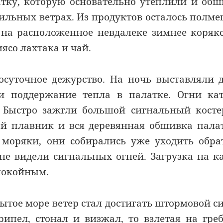
атку, которую основательно утеплили и об
ильных ветрах. Из продуктов осталось полм
и на расположенное невдалеке зимнее коряк
ясо лахтака и чай.
осуточное дежурство. На ночь выставляли 
и поддержание тепла в палатке. Огни ка
 Быстро зажгли большой сигнальный косте
ай плавник и вся деревянная обшивка пала
 моряки, они собирались уже уходить обра
 не видели сигнальных огней. Загрузка на к
спокойным.
рытое море ветер стал достигать штормовой с
ипел, стонал и визжал, то взлетая на гре