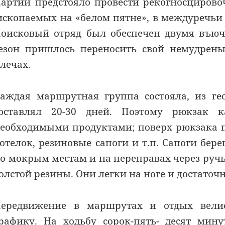
артии предстояло провести рекогносциров
ископаемых на «белом пятне», в междуречьи 
оисковый отряд был обеспечен двумя въю
езон пришлось переносить свой немудрены
лечах.
аждая маршрутная группа состояла, из гео
оставлял 20-30 дней. Поэтому рюкзак 
еобходимыми продуктами; поверх рюкзака п
отелок, резиновые сапоги и т.п. Сапоги бер
о мокрым местам и на переправах через ручь
олстой резины. Они легки на ноге и достато
ередвижение в маршрутах и отдых велис
рафику. На ходьбу сорок-пять- десят мин