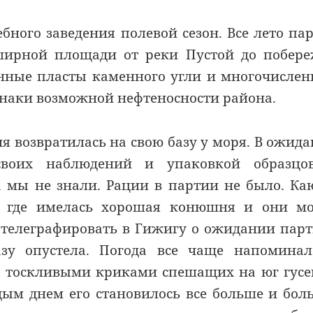
бного заведения полевой сезон. Все лето па
ширной площади от реки Пустой до побер
ные пласты каменного угли и многочисле
знаки возможной нефтеносности района.
ия возвратилась на свою базу у моря. В ожид
своих наблюдений и упаковкой образцо
а мы не знали. Рации в партии не было. К
, где имелась хорошая конюшня и они мо
 телеграфировать в Гижигу о ожидании пар
азу опустела. Погода все чаще напомина
тоскливыми криками спешащих на юг гусе
дым днем его становилось все больше и бол