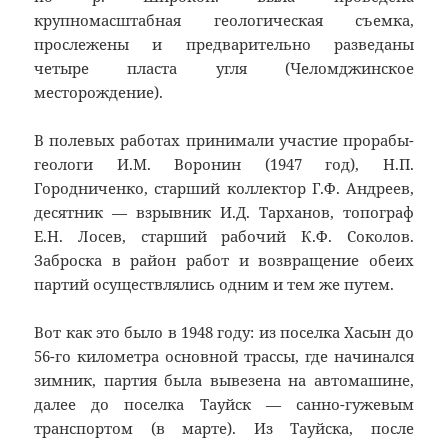
крупномасштабная геологическая съемка,
прослежены и предварительно разведаны
четыре пласта угля (Челомджинское
месторождение).
В полевых работах принимали участие прорабы-
геологи И.М. Воронин (1947 год), Н.П.
Городниченко, старший коллектор Г.Ф. Андреев,
десятник — взрывник И.Д. Тарханов, топограф
Е.Н. Лосев, старший рабочий К.Ф. Соколов.
Заброска в район работ и возвращение обеих
партий осуществлялись одним и тем же путем.
Вот как это было в 1948 году: из поселка Хасын до
56-го километра основной трассы, где начинался
зимник, партия была вывезена на автомашине,
далее до поселка Тауйск — санно-гужевым
транспортом (в марте). Из Тауйска, после