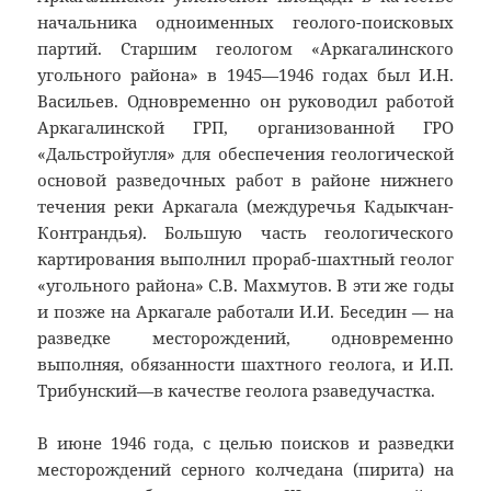
начальника одноименных геолого-поисковых
партий. Старшим геологом «Аркагалинского
угольного района» в 1945—1946 годах был И.Н.
Васильев. Одновременно он руководил работой
Аркагалинской ГРП, организованной ГРО
«Дальстройугля» для обеспечения геологической
основой разведочных работ в районе нижнего
течения реки Аркагала (междуречья Кадыкчан-
Контрандья). Большую часть геологического
картирования выполнил прораб-шахтный геолог
«угольного района» С.В. Махмутов. В эти же годы
и позже на Аркагале работали И.И. Беседин — на
разведке месторождений, одновременно
выполняя, обязанности шахтного геолога, и И.П.
Трибунский—в качестве геолога рзаведучастка.
В июне 1946 года, с целью поисков и разведки
месторождений серного колчедана (пирита) на