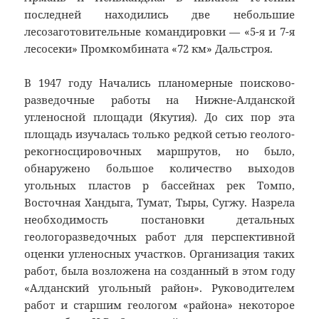
последней находились две небольшие
лесозаготовительные командировки — «5-я и 7-я
лесосеки» Промкомбината «72 км» Дальстроя.
В 1947 году Начались планомерные поисково-
разведочные работы на Нижне-Алданской
угленосной площади (Якутия). До сих пор эта
площадь изучалась только редкой сетью геолого-
рекогносцировочных маршрутов, но было,
обнаружено большое количество выходов
угольных пластов р бассейнах рек Томпо,
Восточная Хандыга, Тумат, Тыры, Сугжу. Назрела
необходимость постановки детальных
геологоразведочных работ для перспективной
оценки угленосных участков. Организация таких
работ, была возложена на созданный в этом году
«Алданский угольный район». Руководителем
работ и старшим геологом «района» некоторое