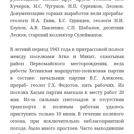
Кучеров, Н.С. Чугунов, И.П. Суренков, Леонов.
Документацию горных выработок вели прорабы-
геологи Н.А. Евик, Б.С. Одинцев, геологи Н.И.
Езупов, А.В. Павленко, С.П. Шабалов, десятник
Лесков, старший коллектор Сулейманов.
В летний период 1943 года в притрассовой полосе
меясду поселками Атка и Мякит, охватывая
район Первомайского месторождения, вела
работы Хетинская маршрутно-поисковая партия
в составе: начальник партии В.Г. Алексеев,
прораб- геолог Г.X. Федотов, пять рабочих. Из
поселка Хасын партия выехала к месту работ 20
мая. Из-за сильных снегопадов и отсутствия
транспорта к полевым работам удалось
приступить только 10 июня. В течение полевого
сезона, при исключительно неблагоприятной
погоде, было много простоев. Часто выходившие