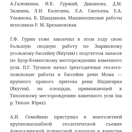
А.Галенкина, И.К. Гуржий, Диканова, Д.М.
Залкина, Л.И. Калегина, Л.А. Сантьева, Е.А.
Ульянова, К. Шанданова. Машинописные работы
исполняла Р. М. Брезановская.
Г.Ф. Гурин тоже закончил в этом году свою
большую сводную работу по Зырянскому
угольному бассейну (Якутия) с подсчетом запасов
по Буор-Кемюсскому месторождению каменного
угля. П.Г. Туганов начал трехгодичные геолого-
поисковые работы в бассейне реки Мома —
крупного правого притока реки Индигирка
(Якутия), на площади, примыкающей к
Тихонскому месторождению каменного угля (на
р. Тихон- Юрях).
А.И. Семейкин приступил к многолетней
крупномасшабной геологической съемке
Аркагалинской угленосной площади в качестве