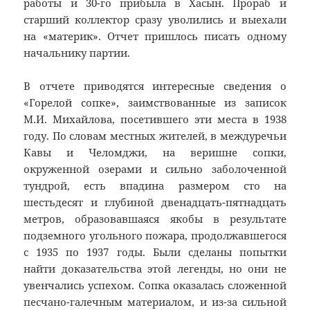
работы и 30-го прибыла в Хасын. Прораб и
старший коллектор сразу уволились и выехали
на «материк». Отчет пришлось писать одному
начальнику партии.
В отчете приводятся интересные сведения о
«Горелой сопке», заимствованные из записок
М.И. Михайлова, посетившего эти места в 1938
году. По словам местных жителей, в междуречьи
Кавы и Челомджи, на веришне сопки,
окруженной озерами и сильно заболоченной
тундрой, есть впадина размером сто на
шестьдесят и глубиной двенадцать-пятнадцать
метров, образовавшаяся якобы в результате
подземного угольного пожара, продолжавшегося
с 1935 по 1937 годы. Были сделаны попытки
найти доказательства этой легенды, но они не
увенчались успехом. Сопка оказалась сложенной
песчано-галечным материалом, и из-за сильной