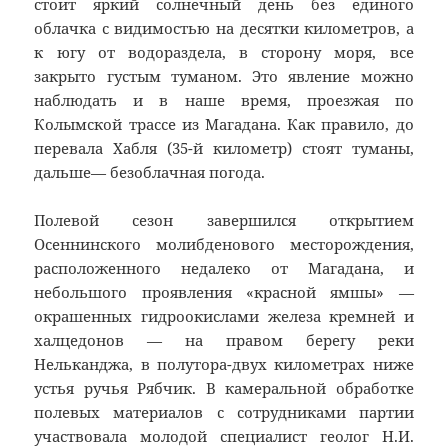
стоит яркий солнечный день без единого
облачка с видимостью на десятки километров, а
к югу от водораздела, в сторону моря, все
закрыто густым туманом. Это явление можно
наблюдать и в наше время, проезжая по
Колымской трассе из Магадана. Как правило, до
перевала Хабля (35-й километр) стоят туманы,
дальше— безоблачная погода.
Полевой сезон завершился открытием
Осеннинского молибденового месторождения,
расположенного недалеко от Магадана, и
небольшого проявления «красной ямшы» —
окрашенных гидроокислами железа кремней и
халцедонов — на правом берегу реки
Нельканджа, в полутора-двух километрах ниже
устья ручья Рябчик. В камеральной обработке
полевых материалов с сотрудниками партии
участвовала молодой специалист геолог Н.И.