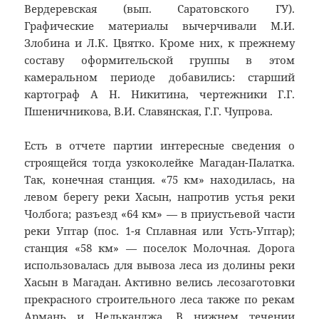
Вердеревская (вып. Саратовского ГУ).
Графические материалы вычерчивали М.И.
Злобина и Л.К. Цвятко. Кроме них, к прежнему
составу оформительской группы в этом
камеральном периоде добавились: старший
картограф А Н. Никитина, чертежники Г.Г.
Пшеничникова, В.И. Славянская, Г.Г. Чупрова.
Есть в отчете партии интересные сведения о
строящейся тогда узкоколейке Магадан-Палатка.
Так, конечная станция. «75 км» находилась, на
левом берегу реки Хасын, напротив устья реки
Чолбога; разъезд «64 км» — в приустьевой части
реки Уптар (пос. 1-я Сплавная или Усть-Уптар);
станция «58 км» — поселок Молочная. Дорога
использовалась для вывоза леса из долины реки
Хасын в Магадан. Активно велись лесозаготовки
прекрасного строительного леса также по рекам
Армань и Нельканджа. В нижнем течении