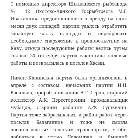
С помощью директора Шилканского рыбзавода
№ 12 Охотско-Аянкого Госрыбтреста М.Г.
Иванишина предоставившего в аренду на один
месяц двух лошадей, партии удалось отработать
западную часть площади и перебросить
необходимое снаряжение и продовольствие на
Каву, откуда последующие работы велись путем
сплава. 20 сентября партия закончила полевые
работы и возвратилась в поселок Хасын.
Нижне-Кавинская партия была организована в
апреле с составом: начальник партии И.Н.
Васильев, прораб-поисковик А.Г. Серов, старший
коллектор А.К. Пересторонин, промывальщик
Чубацов, старший рабочий А.Ф. Сушкевич.
Партия тоже забрасывалась в район работ через
поселок Балаганное и тоже не смогла
воспользоваться оленьим транспортом, чтобы
добраться к устью Челомджи, в бывший