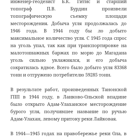
инженер-геодезист Б.К. Гитис и старший
топограф П.В. Бурдин произвели
топографическую съемку площади
месторождения. Добыча угля продолжалась до
1946 года. В 1944 году бы ло добыто
максимальное количество угля. С 1945 года спрос
на уголь упал, так как при транспортировке на
малотоннажных баржах по морю до Магадана
уголь сильно увлажнялся, и его добыча
сократилась вдвое. Всего было добыто угля 83368
тонн и отгружено потребителю 59285 тонн.
В результате работ, произведенных Танонской
ГПП в 1944 году, в Ланково-Ольской впадине
было открыто Адам-Улаханское месторождение
бурого угля, получившее название по ручью
Адам-Улахан, левому притоку реки Лайковая.
В 1944—1945 годах на правобережье реки Ола, в