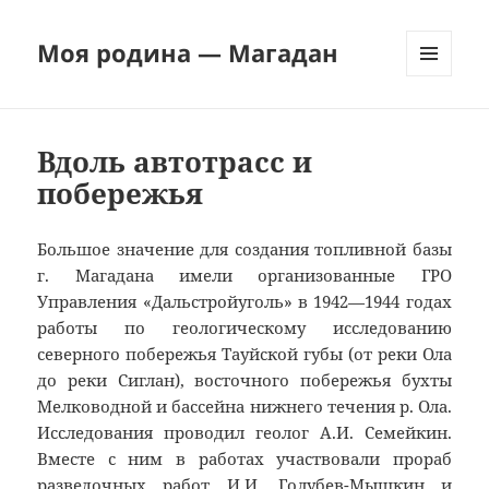
Моя родина — Магадан
МЕНЮ
И
ВИДЖЕТЫ
Вдоль автотрасс и
побережья
Большое значение для создания топливной базы
г. Магадана имели организованные ГРО
Управления «Дальстройуголь» в 1942—1944 годах
работы по геологическому исследованию
северного побережья Тауйской губы (от реки Ола
до реки Сиглан), восточного побережья бухты
Мелководной и бассейна нижнего течения р. Ола.
Исследования проводил геолог А.И. Семейкин.
Вместе с ним в работах участвовали прораб
разведочных работ И.И. Голубев-Мышкин и