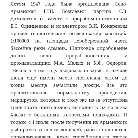
Летом 1947 года была организована Лево-
Арманская ГПП. Возглавил партию С.В.
Домохотов и вместе с прорабом-поисковиком
Б.С. Одинцевым и коллектором В.И. Кокаревым
провел геологические исследования масштаба
1:100000 на площади левобережной части
бассейна реки Армань. Шлиховое опробование
долин вели прораб-поисковик и
промывальщики М.А. Малых и К.Ф. Федоров.
Весна в этом году выдалась поздняя, в начале
июня еще имели место снегопады, затем до
конца месяца зачастили дожди. Все это
препятствовало нормальному проведению
маршрутов, которые к тому же из-за отсутствия
транспорта приходилось выполнять из посел-ка
Хасын с большими холостыми подходами. И
только с 1 июля, после получения из Арманского
рыбпромхоза шести лошадей, работа полностью
нормализовалась, чему способствовало также