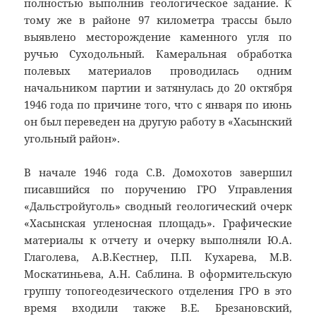
полностью выполнив геологическое задание. К
тому же в районе 97 километра трассы было
выявлено месторождение каменного угля по
ручью Суходольный. Камеральная обработка
полевых материалов проводилась одним
начальником партии и затянулась до 20 октября
1946 года по причине того, что с января по июнь
он был переведен на другую работу в «Хасынский
угольный район».
В начале 1946 года С.В. Домохотов завершил
писавшийся по поручению ГРО Управления
«Дальстройуголь» сводный геологический очерк
«Хасынская угленосная площадь». Графические
материалы к отчету и очерку выполняли Ю.А.
Глаголева, А.В.Кестнер, П.П. Кухарева, М.В.
Москатиньева, А.Н. Саблина. В оформительскую
группу топогеодезического отделения ГРО в это
время входили также В.Е. Брезановский,