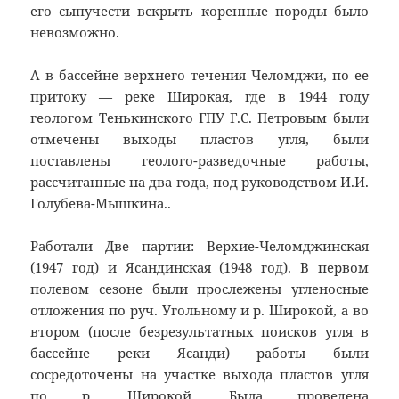
его сыпучести вскрыть коренные породы было
невозможно.
А в бассейне верхнего течения Челомджи, по ее
притоку — реке Широкая, где в 1944 году
геологом Тенькинского ГПУ Г.С. Петровым были
отмечены выходы пластов угля, были
поставлены геолого-разведочные работы,
рассчитанные на два года, под руководством И.И.
Голубева-Мышкина..
Работали Две партии: Верхие-Челомджинская
(1947 год) и Ясандинская (1948 год). В первом
полевом сезоне были прослежены угленосные
отложения по руч. Угольному и р. Широкой, а во
втором (после безрезультатных поисков угля в
бассейне реки Ясанди) работы были
сосредоточены на участке выхода пластов угля
по р. Широкой. Была проведена