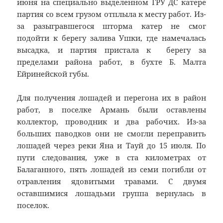
июня на специально выделенном ГРУ ДС катере
партия со всем грузом отплыла к месту работ. Из-
за разыгравшегося шторма катер не смог
подойти к берегу залива Ушки, где намечалась
высадка, и партия пристала к берегу за
пределами района работ, в бухте Б. Малта
Ейринейской губы.
Для получения лошадей и перегона их в район
работ, в поселке Армань были оставлены
коллектор, проводник и два рабочих. Из-за
больших паводков они не смогли переправить
лошадей через реки Яна и Тауй до 15 июля. По
пути следования, уже в ста километрах от
Балаганного, пять лошадей из семи погибли от
отравления ядовитыми травами. С двумя
оставшимися лошадьми группа вернулась в
поселок.