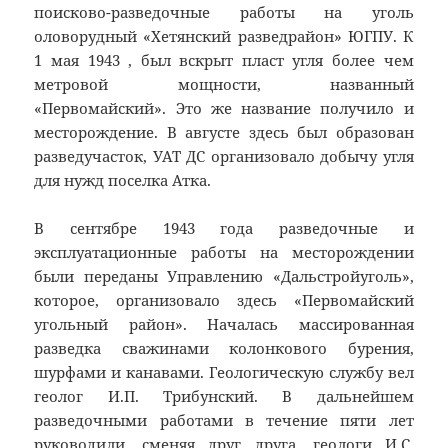
поисково-разведочные работы на уголь
оловорудный «Хетянский разведрайон» ЮГПУ. К
1 мая 1943 , был вскрыт пласт угля более чем
метровой мощности, названный
«Первомайский». Это же название получило и
месторождение. В августе здесь был образован
разведучасток, УАТ ДС организовало добычу угля
для нужд поселка Атка.
В сентябре 1943 года разведочные и
эксплуатационные работы на месторождении
были переданы Управлению «Дальстройуголь»,
которое, организовало здесь «Первомайский
угольный район». Началась массированная
разведка сважинами колонкового бурения,
шурфами и канавами. Геологическую службу вел
геолог И.П. Трибунский. В дальнейшем
разведочными работами в течение пяти лет
руководили, сменяя друг друга, геологи И.С.