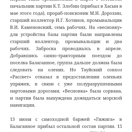
начальник партии К.Т. Злобин (прибыл в Хасын в
мае этого года), прораб-поисковик М.И. Дорохин,
старший коллектор И.Г. Хотянов, промывальщик
В.И. Каменовский, семь рабочих. На «весновку»
для устройства базы партии были направлены
старший коллектор, промывальщик и два
рабочих. Заброска проводиалсь в апреле.
Добравшись санно-тракторным поездом до
поселка Балаганное, группа дальше должна была
следовать на оленях. Но Тауйский совхоз
«Рассвет» отказал в предоставлении оленьих
упряжек, в связи с уже полуразрушенными
нартовыми дорогами. «Весновка» была сорвана,
и партия была вынуждена дожидаться морской
навигации.
13 июня с самоходной баржей «Гижига» в
Балаганное прибыл остальной состав партии. 15