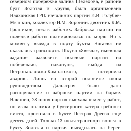
северном побережье залива Шелехова, в районе
бухт Золотая и Крутая, была организована
Наяханская ГРП: начальник партии И.И. Голубев-
Мышкин, коллектор И.М. Воронин, десятник К.М.
Грошиков, шесть рабочих. Заброска партии на
полевые работы планировалась по морю. Но к
моменту выезда в порту бухты Нагаева не
оказалось транспорта. Шхуна «Звезда», имевшая
задание развозить полевые партии на
побережью, накануне,, выйдя из
Петропавловска-Камчатского, потерпела
аварию. Лишь во второй половине июня
руководством Дальстроя было дано
распоряжение о заброске партии на барже.
Наконец, 28 нюня партия выехала к месту работ,
но из-за поломки у буксирного катера гребного
винта, простояла в бухте Пестрая Дресва еще
десять дней. Только 13 июля транспорт вошел в
бухту Золотая и партия высадилась на берег.