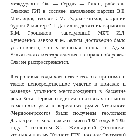
междуречьи Ола — Сердях — Танон, работала
Ольская ГРП в составе: начальник партии В.В.
Маклецов, геолог С.М. Рудометчиков, старший
буровой мастер С.П. Данилов, десятник-взрывник
К.М. Грошиков,, заведующий МХЧ И.Л.
Кучеренко, завхоз Ф.М. Белым. Достоверно было
установлено, что угленосная толща от Адам-
Улаханского месторождения на правовобережье
Олы не распространяется.
В сороковые годы хасынские геологи принимали
также непосредственное участие в поисках и
разведке угольных месторождений в бассейне
реки Хета. Первые сведения о находках высыпок
каменного угля в верховьях ручья Угольного
(Черноозерского) были получены геологами
Дальстроя от местных жителей в 1934 году. В 1935
году 7 геологом З.И. Жильцовой (Хетинская
угольная партия Южного ГПУ, поселок Оротукан)