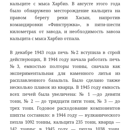
кальците с мыса Харбиз. В августе этого года
было обнаружено месторождение кальцита на
правом берегу реки Хасын, напротив
командировки «Финстружка», в пяти-шести
километрах от завода, и необходимость завоза
кальцита с мыса Харбиз отпала.
В декабре 1943 года печь №2 вступила в строй
действующих, В 1944 году начала работать печь
№3, емкостью полторы тонны, сначала как
экспериментальная для каменного литья из
расплавленного базальта. Было сделано также
несколько плавок из кварца. В 1945 году емкость
всех печей была увеличена: № 1 —до девяти
тонн, № 2 — до тридцати пяти тонн, № 3 — до
трех тонн. Годовое расходование компонентов
шихты составило: в 1944 году — вулканического
пепла 1092 тонны, кальцита 235 тонн, кварца —
142 тонны; в 1945 году — пепла 1038 тонн,