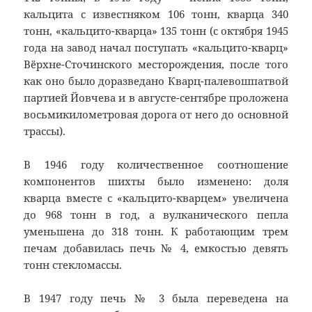
кальцита с известняком 106 тонн, кварца 340
тонн, «кальцито-кварца» 135 тонн (с октября 1945
года на завод начал поступать «кальцито-кварц»
Вёрхне-Сточинского месторождения, после того
как оно было доразведано Кварц-палевошпатвой
партией Йовчева и в августе-сентябре проложена
восьмикилометровая дорога от него до основной
трассы).
В 1946 году количественное соотношение
компонентов шихты было изменено: доля
кварца вместе с «кальцито-кварцем» увеличена
до 968 тонн в год, а вулканического пепла
уменьшена до 318 тонн. К работающим трем
печам добавилась печь № 4, емкостью девять
тонн стекломассы.
В 1947 году печь № 3 была переведена на