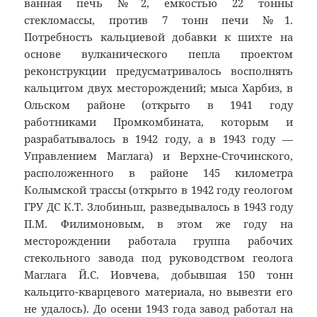
ванная печь №2, емкостью 22 тонны
стекломассы, против 7 тонн печи №1.
Потребность кальциевой добавки к шихте на
основе вулканического пепла проектом
реконструкции предусматривалось восполнять
кальцитом двух месторождений; мыса Харбиз, в
Ольском районе (открыто в 1941 году
работниками Промкомбината, которым и
разрабатывалось в 1942 году, а в 1943 году —
Управлением Маглага) и Верхне-Сточинского,
расположенного в районе 145 километра
Колымской трассы (открыто в 1942 году геологом
ГРУ ДС К.Т. Злобиньш, разведывалось в 1943 году
П.М. Филимоновым, в этом же году на
месторождении работала группа рабочих
стекольного завода под руководством геолога
Маглага Й.С. Иовчева, добывшая 150 тонн
кальцито-кварцевого материала, но вывезти его
не удалось). До осени 1943 года завод работал на