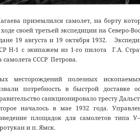
Нагаева приземлился самолет, на борту кото
В ходе своей третьей экспедиции на Северо-Во
ане 19 августа и 19 октября 1932. Экспед
Р Н-1 с экипажем из 1-го пилота Г.А. Стра
 самолета СССР Петрова.
ых месторождений полезных ископаемы
вали потребность в быстрой доставке ос
 правительство санкционировало тресту Дальс
оторое началось в мае 1932 года. Управл
зведение площадок для самолетов типа У
Оротукан и п. Ямск.