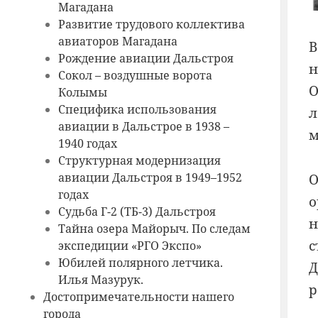
Магадана
Развитие трудового коллектива
авиаторов Магадана
В
Рождение авиации Дальстроя
н
Сокол – воздушные ворота
О
Колымы
Специфика использования
л
авиации в Дальстрое в 1938 –
м
1940 годах
Структурная модернизация
авиации Дальстроя в 1949–1952
годах
о
Судьба Г-2 (ТБ-3) Дальстроя
н
Тайна озера Майорыч. По следам
с
экспедиции «РГО Экспо»
Юбилей полярного летчика.
Д
Илья Мазурук.
р
Достопримечательности нашего
города