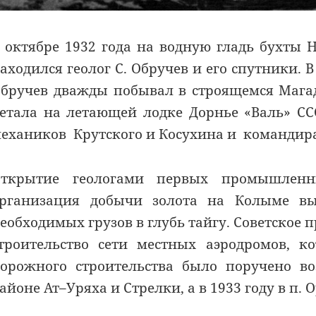
 октябре 1932 года на водную гладь бухты 
аходился геолог С. Обручев и его спутники. 
бручев дважды побывал в строящемся Магад
етала на летающей лодке Дорнье «Валь» ССС
ехаников Крутского и Косухина и командира
Открытие геологами первых промышленн
рганизация добычи золота на Колыме выз
еобходимых грузов в глубь тайгу. Советское
троительство сети местных аэродромов, к
орожного строительства было поручено во
айоне Ат–Уряха и Стрелки, а в 1933 году в п. 