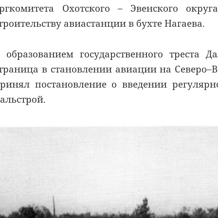
ргкомитета Охотского – Эвенского округ
троительству авиастанции в бухте Нагаева.
 образованием государственного треста Д
траница в становлении авиации на Северо–Во
ринял постановление о введении регулярн
альстрой.