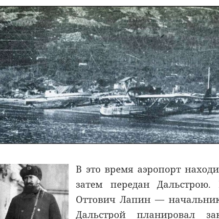
В это время аэропорт находи
затем передан Дальстрою.
Оттович Лапин — начальник 
Дальстрой планировал за