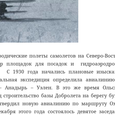
зодические полеты самолетов на Северо-Вос
бор площадок для посадок и гидроаэродр
р. С 1930 года начались плановые изыск
альная экспедиция определила авиалинию
– Анадырь – Уэлен. В это же время Ольс
 строительство базы Добролета на берегу б
 утвердил новую авиалинию по маршруту О
кабря этого года состоялось девятое засед