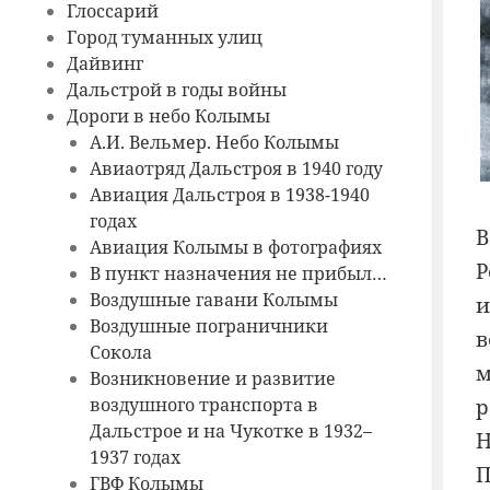
Глоссарий
Город туманных улиц
Дайвинг
Дальстрой в годы войны
Дороги в небо Колымы
А.И. Вельмер. Небо Колымы
Авиаотряд Дальстроя в 1940 году
Авиация Дальстроя в 1938-1940
годах
В
Авиация Колымы в фотографиях
Р
В пункт назначения не прибыл…
Воздушные гавани Колымы
и
Воздушные пограничники
в
Сокола
м
Возникновение и развитие
воздушного транспорта в
р
Дальстрое и на Чукотке в 1932–
Н
1937 годах
П
ГВФ Колымы