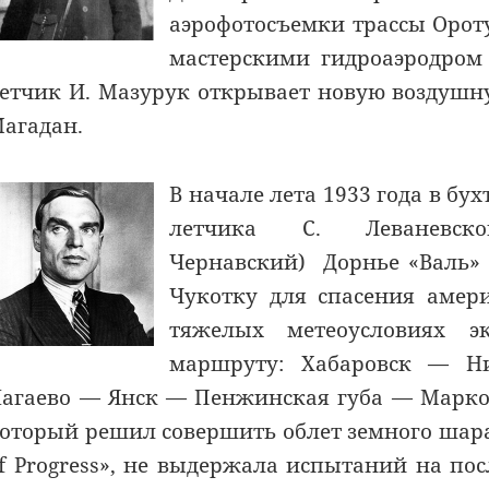
аэрофотосъемки трассы Ороту
мастерскими гидроаэродром 
етчик И. Мазурук открывает новую воздушну
агадан.
В начале лета 1933 года в бу
летчика С. Леваневск
Чернавский) Дорнье «Валь» 
Чукотку для спасения амер
тяжелых метеоусловиях э
маршруту: Хабаровск — Н
агаево — Янcк — Пенжинская губа — Марко
оторый решил совершить облет земного шара, 
f Progress», не выдержала испытаний на по