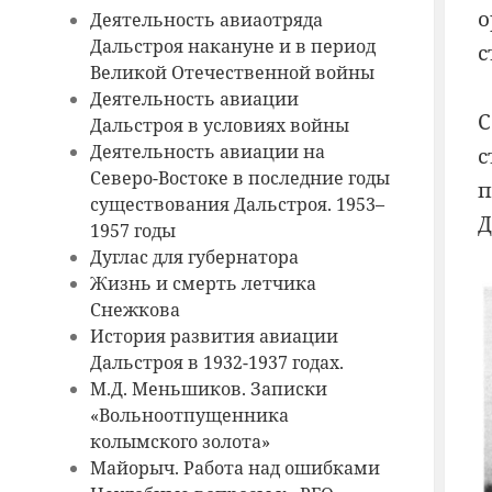
о
Деятельность авиаотряда
Дальстроя накануне и в период
с
Великой Отечественной войны
Деятельность авиации
С
Дальстроя в условиях войны
Деятельность авиации на
с
Северо-Востоке в последние годы
п
существования Дальстроя. 1953–
Д
1957 годы
Дуглас для губернатора
Жизнь и смерть летчика
Снежкова
История развития авиации
Дальстроя в 1932-1937 годах.
М.Д. Меньшиков. Записки
«Вольноотпущенника
колымского золота»
Майорыч. Работа над ошибками