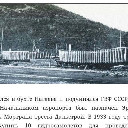
лся в бухте Нагаева и подчинялся ГВФ СССР
 Начальником аэропорта был назначен Эр
Мортрана треста Дальстрой. В 1933 году т
купить 10 гидросамолетов для проведе