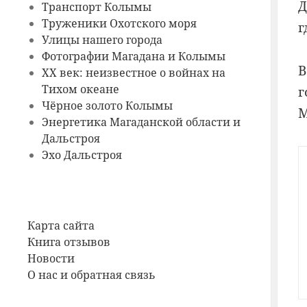
Д
Транспорт Колымы
Труженики Охотского моря
г
Улицы нашего города
Фотографии Магадана и Колымы
В
ХХ век: неизвестное о войнах на
Тихом океане
г
Чёрное золото Колымы
М
Энергетика Магаданской области и
Дальстроя
Эхо Дальстроя
Карта сайта
Книга отзывов
Новости
О нас и обратная связь