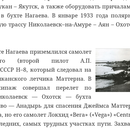
кан – Якутск, а также оборудовать причала
в бухте Нагаева. В январе 1933 года поля
ю трассу Николаевск–на-Амуре – Аян – Охот
хте Нагаева приземлился самолет
ого (второй пилот А.П.
СССР Н–8, который следовал на
иканского летчика Маттерна. В
кипаж совершал перелет по
иколаевск — Охотск — бухта
во — Анадырь для спасения Джеймса Матте
но его самолет Локхид «Вега» («Vega») «Cent
следних, самых трудных участках пути. Захв