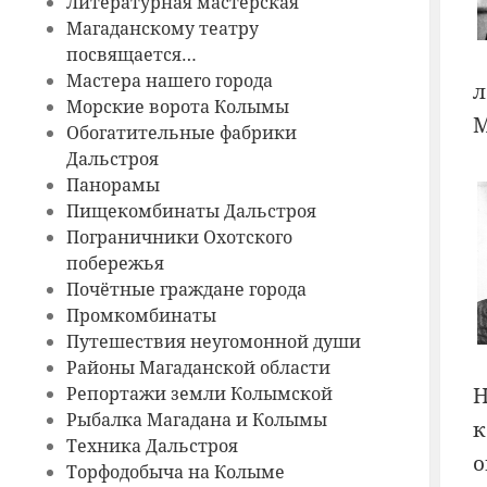
Литературная мастерская
Магаданскому театру
посвящается…
Мастера нашего города
л
Морские ворота Колымы
М
Обогатительные фабрики
Дальстроя
Панорамы
Пищекомбинаты Дальстроя
Пограничники Охотского
побережья
Почётные граждане города
Промкомбинаты
Путешествия неугомонной души
Районы Магаданской области
Репортажи земли Колымской
Н
Рыбалка Магадана и Колымы
к
Техника Дальстроя
o
Торфодобыча на Колыме