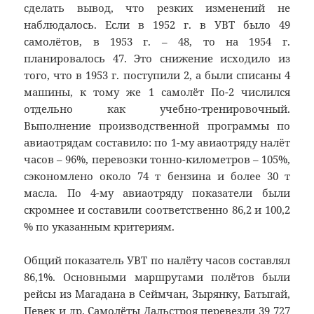
сделать вывод, что резких изменений не
наблюдалось. Если в 1952 г. в УВТ было 49
самолётов, в 1953 г. – 48, то на 1954 г.
планировалось 47. Это снижение исходило из
того, что в 1953 г. поступили 2, а были списаны 4
машины, к тому же 1 самолёт По-2 числился
отдельно как учебно-тренировочный.
Выполнение производственной программы по
авиаотрядам составило: по 1-му авиаотряду налёт
часов – 96%, перевозки тонно-километров – 105%,
сэкономлено около 74 т бензина и более 30 т
масла. По 4-му авиаотряду показатели были
скромнее и составили соответственно 86,2 и 100,2
% по указанным критериям.
Общий показатель УВТ по налёту часов составлял
86,1%. Основными маршрутами полётов были
рейсы из Магадана в Сеймчан, Зырянку, Батыгай,
Певек и др. Самолёты Дальстроя перевезли 39 727