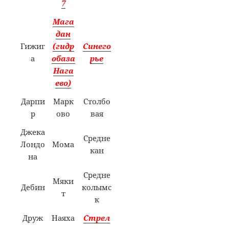
7
Мага
дан
Гижиг
(гидр
Синего
а
обаза
рье
Нага
ево)
Дарпи
Марк
Столбо
р
ово
вая
Джека
Средне
Лондо
Мома
кан
на
Средне
Мяки
Дебин
колымс
т
к
Друж
Наяха
Стрел