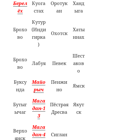
Берел
Куога
Оротук
Ханд
ёх
стах
ан
ыга
Кутур
Брохо
(Инди
Хаты
Охотск
во
гирка
ннах
)
Шест
Брохо
Лабуя
Певек
аков
во
о
Буксу
Майо
Пенжи
Ямск
нда
рыч
но
Мага
Бутыг
Пёстрая
Якут
дан-1
ычаг
Дресва
ск
3
Мага
Верхо
дан-4
Сиглан
янск