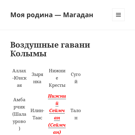
Моя родина — Магадан
МЕНЮ
И
ВИДЖЕТЫ
Воздушные гавани
Колымы
Аллах
Нижни
Зыря
Суго
-Юнск
е
нка
й
ая
Кресты
Нижни
Амба
й
рчик
Илин-
Сеймч
Тало
(Шала
Таас
ан
н
урово
(Сеймч
)
ан)