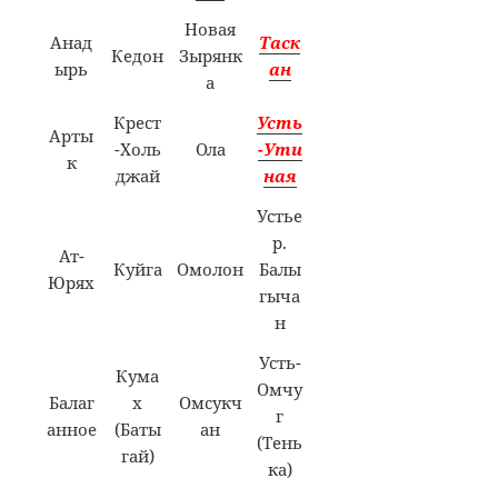
Новая
Анад
Таск
Кедон
Зырянк
ырь
ан
а
Крест
Усть
Арты
-Холь
Ола
-Ути
к
джай
ная
Устье
р.
Ат-
Куйга
Омолон
Балы
Юрях
гыча
н
Усть-
Кума
Омчу
Балаг
х
Омсукч
г
анное
(Баты
ан
(Тень
гай)
ка)