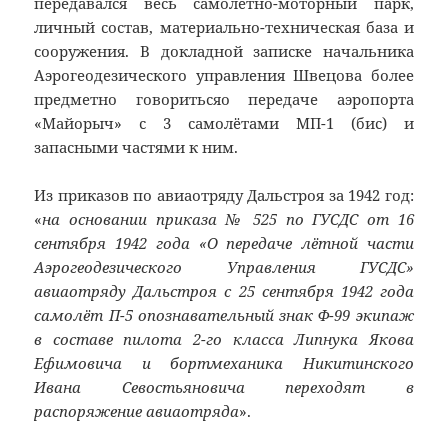
передавался весь самолётно-моторный парк,
личный состав, материально-техническая база и
сооружения. В докладной записке начальника
Аэрогеодезического управления Швецова более
предметно говоритьсяо передаче аэропорта
«Майорыч» с 3 самолётами МП-1 (бис) и
запасными частями к ним.
Из приказов по авиаотряду Дальстроя за 1942 год:
«
на основании приказа № 525 по
ГУСДС
от 16
сентября 1942 года «О передаче лётной части
Аэрогеодезического Управления
ГУСДС
»
авиаотряду Дальстроя с 25 сентября 1942 года
самолёт П-
5 опознавательный
знак Ф-
99 экипаж
в составе пилота
2-го
класса
Липнука
Якова
Ефимовича и бортмеханика Никитинского
Ивана Севостьяновича переходят в
распоряжение авиаотряда
»
.