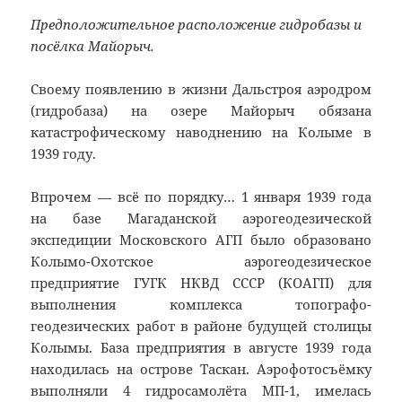
Предположительное расположение гидробазы и
посёлка Майорыч.
Своему появлению в жизни Дальстроя аэродром
(
гидробаза
) на озере Майорыч обязана
катастрофическому наводнению на Колыме в
1939 году.
Впрочем — всё по порядку… 1 января 1939 года
на базе Магаданской аэрогеодезической
экспедиции Московского
АГП
было образовано
Колымо-Охотское
аэрогеодезическое
предприятие
ГУГК
НКВД СССР (КОАГП) для
выполнения комплекса топографо-
геодезических работ в районе будущей столицы
Колымы. База предприятия в августе 1939 года
находилась на острове Таскан. Аэрофотосъёмку
выполняли 4 гидросамолёта
МП-1
, имелась