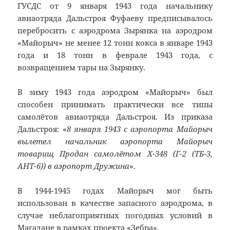
ГУСДС от 9 января 1943 года начальнику
авиаотряда Дальстроя Фуфаеву предписывалось
перебросить с аэродрома Зырянка на аэродром
«Майорыч» не менее 12 тонн кокса в январе 1943
года и 18 тонн в феврале 1943 года, с
возвращением тары на Зырянку.
В зиму 1943 года аэродром «Майорыч» был
способен принимать практически все типы
самолётов авиаотряда Дальстроя. Из приказа
Дальстроя: «
8 января 1943 с аэропорта Майорыч
вылетел начальник аэропорта Майорыч
товарищ
Продан самолётом Х-348 (Г-2
(ТБ-3,
АНТ-6
)
)
в аэропорт Дружина
».
В 1944-1945 годах Майорыч мог быть
использован в качестве запасного аэродрома, в
случае неблагоприятных погодных условий в
Магадане в рамках проекта «Зебра».