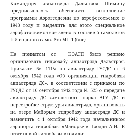
Командиру авиаотряда Дальстроя Шимичу
предписывалось обеспечить выполнение
программы Аэрогеодезии по аэрофотосъемке в
1943 году и выделить для этого специальное
аэрофотосъёмочное звено в составе 5 самолётов
П-5 и одного самолёта МП-1 (бис).
На принятом от КОАГП было решено
организовать гидрозабу авиаотряда Дальстроя.
Приказом № 111/а по авиаотряду
ГУСДС
от 6
октября 1942 года «Об организации
гидробазы
авиаотряда
ДС
», в соответствии с приказом по
ГУСДС
от 16 сентября 1942 года № 525 о передаче
авиаотряду
ДС
самолётного парка АГУ
ДС
и
перестройке структуры авиаотряда, организовать
на озере Майорыч
гидробазу
авиаотряда
ДС
и
назначить с 1 октября 1942 года начальником
аэропорта
гидробазы
«Майорыч» Продан А.И
.
.
В
штат новой
гидробазы
входили: