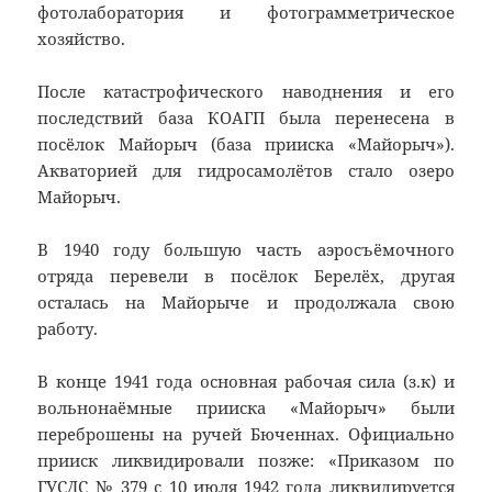
фотолаборатория и фотограмметрическое
хозяйство.
После катастрофического наводнения и его
последствий база КОАГП была перенесена в
посёлок Майорыч (база прииска «Майорыч»).
Акваторией для гидросамолётов стало озеро
Майорыч.
В 1940 году
большую
часть аэросъёмочного
отряда перевели в посёлок
Берелёх
, другая
осталась на Майорыче и продолжала свою
работу.
В конце 1941 года основная рабочая сила (з.к) и
вольнонаёмные прииска
«Майорыч» были
переброшены на ручей
Бюченнах
. Официально
прииск ликвидировали позже: «Приказом по
ГУСДС
№ 379 с 10 июля 1942 года ликвидируется