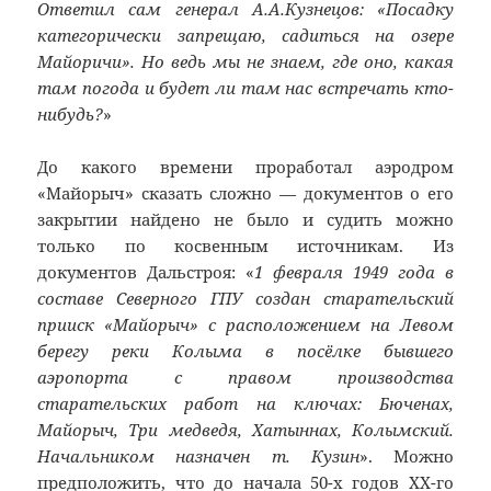
Ответил сам генерал А.А.Кузнецов: «Посадку
категорически запрещаю, садиться на озере
Майоричи». Но ведь мы не знаем, где оно, какая
там погода и будет ли там нас встречать кто-
нибудь?
»
До какого времени проработал аэродром
«Майорыч» сказать сложно — документов о его
закрытии найдено не было и судить можно
только по косвенным источникам. Из
документов Дальстроя: «
1 февраля 1949 года в
составе Северного ГПУ создан старательский
прииск «Майорыч» с расположением на Левом
берегу реки Колыма в посёлке бывшего
аэропорта с правом производства
старательских работ на ключах:
Бюченах
,
Майорыч, Три медведя,
Хатыннах
, Колымский.
Начальником назначен т. Кузин
». Можно
предположить, что до начала 50-х годов
ХХ-го