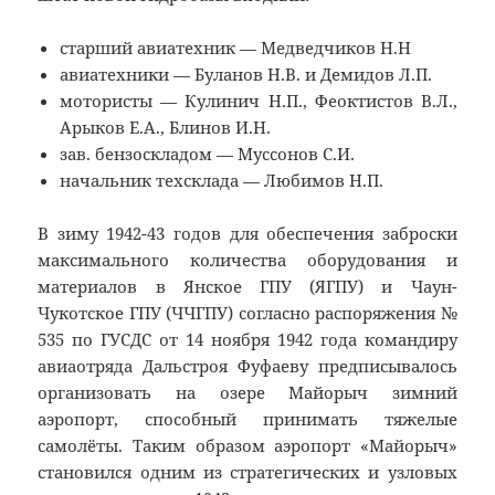
старший авиатехник — Медведчиков
Н
.
Н
авиатехники — Буланов
Н.В
. и Демидов
Л.П
.
мотористы —
Кулинич
Н.П., Феоктистов
В.Л
.,
Арыков
Е.А
., Блинов
И.Н
.
зав. бензоскладом — Муссонов С.И
.
начальник
техсклада
— Любимов
Н.П
.
В зиму 1942-43 годов для обеспечения заброски
максимального количества оборудования и
материалов в Янское ГПУ (ЯГПУ) и Чаун-
Чукотское ГПУ (ЧЧГПУ) согласно распоряжения №
535 по ГУСДС от 14 ноября 1942 года командиру
авиаотряда Дальстроя Фуфаеву предписывалось
организовать на озере Майорыч зимний
аэропорт, способный принимать тяжелые
самолёты. Таким образом аэропорт «Майорыч»
становился одним из стратегических и узловых