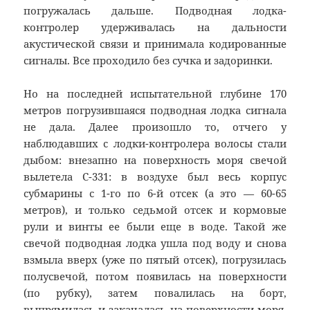
погружалась дальше. Подводная лодка-
контролер удерживалась на дальности
акустической связи и принимала кодированные
сигналы. Все проходило без сучка и задоринки.
Но на последней испытательной глубине 170
метров погрузившаяся подводная лодка сигнала
не дала. Далее произошло то, отчего у
наблюдавших с лодки-контролера волосы стали
дыбом: внезапно на поверхность моря свечой
вылетела С-331: в воздухе был весь корпус
субмарины с 1-го по 6-й отсек (а это — 60-65
метров), и только седьмой отсек и кормовые
рули и винты ее были еще в воде. Такой же
свечой подводная лодка ушла под воду и снова
взмыла вверх (уже по пятый отсек), погрузилась
полусвечой, потом появилась на поверхности
(по рубку), затем повалилась на борт,
выпрямилась и закачалась на поверхности моря.