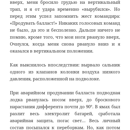
вверх, меня бросило грудью на вертикальный
трап, и я от удара временно «вырубился». Но
перед этим успел запомнить жест командира:
«Продувать балласт!» Никаких голосовых команд
не было, да это и бесполезно. Дальше ничего не
помню, кроме того, что мои ноги рвануло вверх,
Очнулся, когда меня снова рвануло вниз и я
оказался в вертикальном положении.
Как выяснилось впоследствии: вырвало сальник
одного из клапанов колонки воздуха низкого
давления, расположенной на подволоке.
При аварийном продувании балласта подводная
лодка рванулась носом вверх, до броскового
нарастания дифферента почти до 90°. В ямах был
разлит весь электролит батарей, сработала
аварийная защита, погас свет… Весь личный
состав посыпался к переборкам. Но, как потом