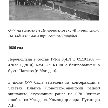
С-77 на зимовке в Петропавловске -Камчатском.
На заднем плане три сестры (трубы).
1986 год
Перечислена в состав 171-й БрПЛ (с 01.10.1987 —
420-й ОДнПЛ) КамВФл КТОФ с базированием в
бухте Нагаева (г. Магадан).
В июне С-77 была выведена из консервации в
Заветах Ильича (Советско-Гаванский район)
экипажем, служившим ранее на С-78. Экипаж
прибыл из Магадана. Командир лодки Путинцев
А.И..