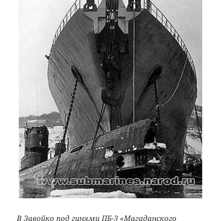
В Завойко под гинями ПБ-3 «Магаданского