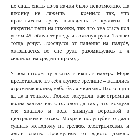
не спал, спать из-за качки было невозможно. На
шконку не ляжешь — кренило так, что
практически сразу выпадешь с кровати. Я
накрутил цепи на шконки, так что она стала под
углом 45, обнял торпеду и сомкнул руки. Только
тогда уснул. Проснулся от падения на палубу,
оказывается во сне руки разомкнулись и я
свалился на средний проход.
Утром шторм чуть стих и вышли наверх. Море
представляло из себя жуткое зрелище – катились
огромные волны, небо было черным.. Настоящий
ад да и только… Только закурили, как огромная
волна залила нас с головой да так , что воздуха
еле хватило и вода хлынула воронкой в
центральный отсек. Мокрые полушубки отдали
сушить молодому на грелках электрических и
легли спать. Проснулись от едкого дыма…