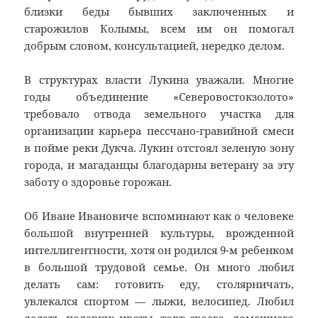
близки беды бывших заключенных и
старожилов Колымы, всем им он помогал
добрым словом, консультацией, нередко делом.
В структурах власти Лукина уважали. Многие
годы объединение «Северовостокзолото»
требовало отвода земельного участка для
организации карьера пессчано-гравийной смеси
в пойме реки Дукча. Лукин отстоял зеленую зону
города, и магаданцы благодарны ветерану за эту
заботу о здоровье горожан.
Об Иване Ивановиче вспоминают как о человеке
большой внутренней культуры, врожденной
интеллигентности, хотя он родился 9-м ребенком
в большой трудовой семье. Он много любил
делать сам: готовить еду, столярничать,
увлекался спортом — лыжи, велосипед. Любил