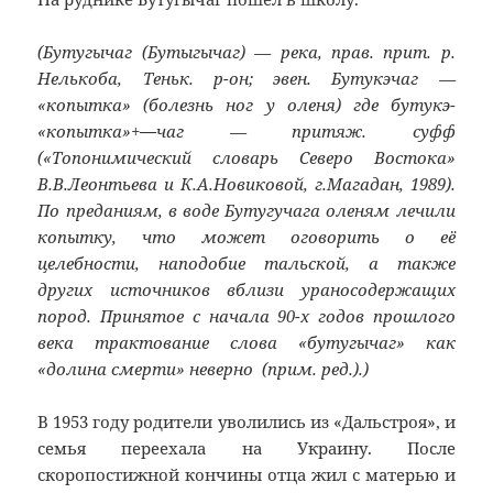
(Бутугычаг (Бутыгычаг) — река, прав. прит. р.
Нелькоба, Теньк. р-он; эвен. Бутукэчаг —
«копытка» (болезнь ног у оленя) где бутукэ-
«копытка»+
—
чаг — притяж. суфф
(«Топонимический словарь Северо Востока»
В.В.Леонтьева и К.А.Новиковой, г.Магадан, 1989).
По преданиям, в воде Бутугучага оленям лечили
копытку, что может оговорить о её
целебности, наподобие тальской, а также
других источников вблизи ураносодержащих
пород. Принятое с начала 90-х годов прошлого
века трактование слова «бутугычаг» как
«долина смерти» неверно (прим. ред.).)
В 1953 году родители уволились из «Дальстроя», и
семья переехала на Украину. После
скоропостижной кончины отца жил с матерью и