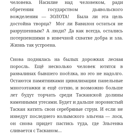
человека. Насилие над человеком, ради
обретения государством дьявольского
вожделения — ЗОЛОТА! Была ли эта цель
достойна творца? Мог ли Вавилон остаться не
разрушенным? А люди? Да как всегда, остались
потерпевшими в извечной схватке добра и зла.
Жизнь так устроена.
Снова поднялась на былых дорожках лесная
поросль. Ещё несколько человек ютятся в
развалинах бывшего посёлка, но это не надолго.
Остаются памятниками цивилизации панельные
многоэтажки и ещё сотню, и возможно больше
лет будут торчать среди Тасканской долины
каменными утесами. Будет и дальше норовистый
Таскан катить свои серебряные струи. И если не
изведут последнего колымского эльгена — лося,
он снова придет пастись туда, где Эльгенка
сливается с Тасканом…