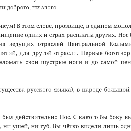
и доброго, ни злого.
икум
! В этом слове, прозвище, в
едином моно
схищение одних и страх расплаты других.
Нос
 из ведущих отраслей Центральной Колым
ятий, для другой отрасли. Первые боготво
еломать свои шустрые ноги и до
самой
пен
гущества русского языка), в народе большой
то был действительно
Нос
. С какого
бы
боку
вы
, ни ушей, ни губ. Вы чётко видели лишь
одн