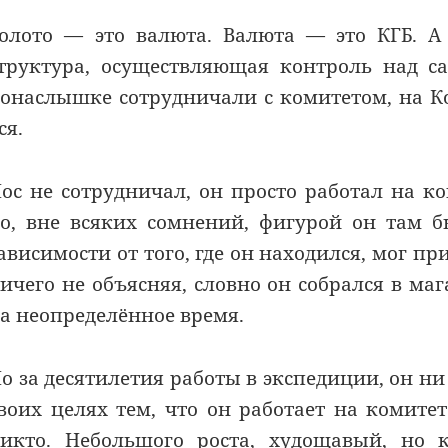
Золото
—
это валюта. Валюта — это КГБ. А 
труктура, осуществляющая контроль над с
онаслышке сотрудничали с комитетом, на Ко
ся.
ос
не сотрудничал, он просто работал на ко
но,
вне всяких сомнений
, фигурой он там 
ависимости от того, где
он
находился, мог пр
ичего не объясняя, словно
он
собрался в мага
а неопределённое время.
о за десятилетия работы в экспедиции, он ни
воих целях тем, что он работает на
комитет
икто. Небольшого роста, худощавый, но 