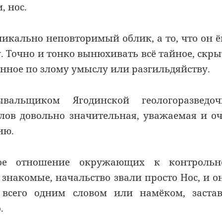
, нос.
никально неповторимый облик, а то, что он 
у. Точно и тонко вынюхивать всё
тайное, скры
янное по злому умыслу или разгильдяйству.
альщиком Ягодинской геологоразведоч
ллов довольно значительная, уважаемая и о
ию.
ное отношение окружающих к контрольн
, знакомые, начальство звали просто Нос, и о
 всего
одним словом
или намёком, застав
.