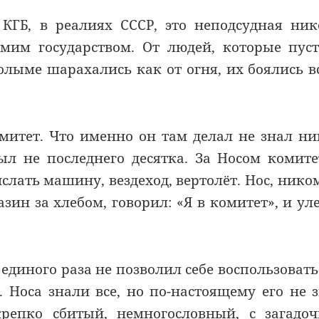
КГБ, в реалиях СССР, это неподсудная ни
амим государством. От людей, которые пус
лыме шарахались как от огня, их боялись в
митет. Что именно он там делал не знал ни
был не последнего
десятка
. За
Носом
комите
ислать машину,
вездеход
,
вертолёт
.
Нос
, нико
зин за хлебом, говорил: «Я в комитет», и ул
 единого раза не позволил себе воспользовать
.
Носа
знали
все
, но по-настоящему
его
не з
крепко сбитый, немногословный
, с загадо