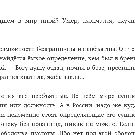
дшем в мир иной
? Умер, скончался, скуч
 возможности безграничны и необъятны. Он т
 найдётся ёмкое определение,
кем
был в брен
ной
—
Богу душу отдал, почил в бозе, престави
драшка хватила, жаба заела
…
нения его необъятные. Во
всём мире
сущно
ия или должность. А в России, надо же куд
ом
неизменно стоят определяющие
его
сущно
ловеку без прозвища, никак
не можно
. Если
оболочка пустоты. Ибо нет под этой оболо