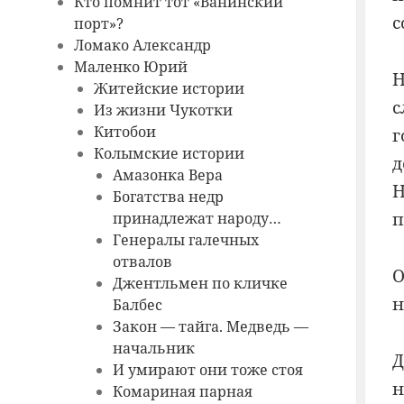
Кто помнит тот «Ванинский
с
порт»?
Ломако Александр
Маленко Юрий
Житейские истории
с
Из жизни Чукотки
Китобои
г
Колымские истории
д
Амазонка Вера
Н
Богатства недр
п
принадлежат народу…
Генералы галечных
отвалов
О
Джентльмен по кличке
н
Балбес
Закон — тайга. Медведь —
начальник
Д
И умирают они тоже стоя
н
Комариная парная