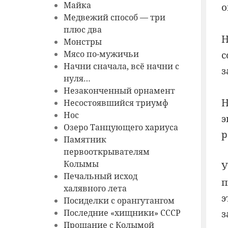
Майка
о
Медвежий способ — три
плюс два
Н
Монстры
с
Мясо по-мужичьи
Начни сначала, всё начни с
з
нуля…
Незаконченный орнамент
Несостоявшийся триумф
Нос
э
Озеро Танцующего хариуса
р
Памятник
первооткрывателям
Колымы
У
Печальный исход
п
халявного лета
э
Посиделки с орангутангом
з
Последние «хищники» СССР
Прощание с Колымой