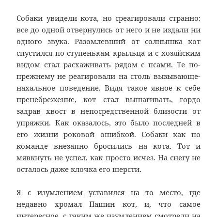
Собаки увидели кота, но среагировали странно:
все до одной отвернулись от него и не издали ни
одного звука. Разомлевший от солнышка кот
спустился по ступенькам крыльца и с хозяйским
видом стал расхаживать рядом с псами. Те по-
прежнему не реагировали на столь вызывающе-
нахальное поведение. Видя такое явное к себе
пренебрежение, кот стал вышагивать, гордо
задрав хвост в непосредственной близости от
упряжки. Как оказалось, это было последней в
его жизни роковой ошибкой. Собаки как по
команде внезапно бросились на кота. Тот и
мявкнуть не успел, как просто исчез. На снегу не
осталось даже клочка его шерсти.
Я с изумлением уставился на то место, где
недавно хромал Пашин кот, и, что самое
интересное, с таким же изумлением смотрели на