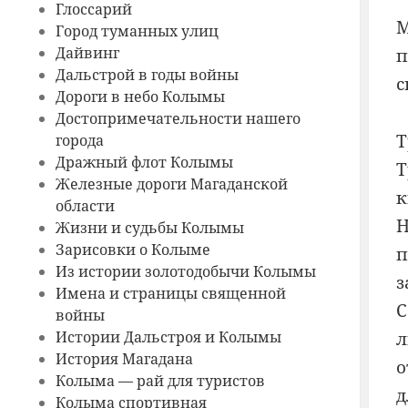
Глоссарий
М
Город туманных улиц
Дайвинг
п
Дальстрой в годы войны
с
Дороги в небо Колымы
Достопримечательности нашего
Т
города
Дражный флот Колымы
Т
Железные дороги Магаданской
к
области
Н
Жизни и судьбы Колымы
Зарисовки о Колыме
п
Из истории золотодобычи Колымы
з
Имена и страницы священной
С
войны
Истории Дальстроя и Колымы
л
История Магадана
о
Колыма — рай для туристов
д
Колыма спортивная