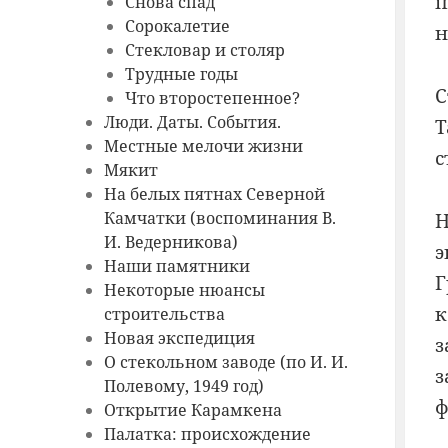
п
Снова спад
Сорокалетие
н
Стекловар и столяр
Трудные годы
С
Что второстепенное?
Люди. Даты. События.
Т
Местные мелочи жизни
с
Мякит
На белых пятнах Северной
Камчатки (воспоминания В.
Н
И. Ведерникова)
э
Наши памятники
Г
Некоторые нюансы
к
строительства
Новая экспедиция
з
О стекольном заводе (по И. И.
з
Полевому, 1949 год)
ф
Открытие Карамкена
Палатка: происхождение