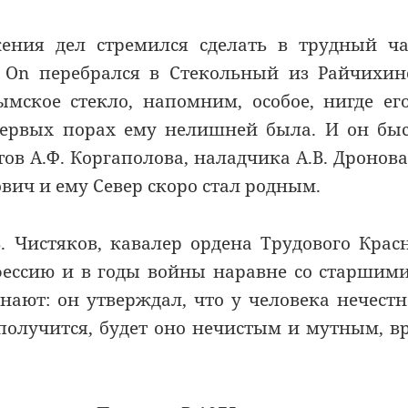
ения дел стремился сделать в трудный ч
On перебрался в Стекольный из Райчихин
мское стекло, напомним, особое, нигде ег
первых порах ему нелишней была. И он бы
 А.Ф. Коргаполова, наладчика А.В. Дронова
вич и ему Север скоро стал родным.
В. Чистяков, кавалер ордена Трудового Крас
фессию и в годы войны наравне со старшим
нают: он утверждал, что у человека нечестн
 получится, будет оно нечистым и мутным, в