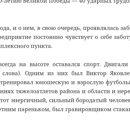
40-летию Великой Победы — 40 ударных труд
да, и о нем, в свою очередь, проявлялась заб
редприятие постоянно чувствует о себе забот
плексного пункта.
сегда на высоте оставался спорт. Двигали
 слова). Одним из них был Виктор Яковл
н тренировал юношескую и взрослую футбол
аниях тяжелоатлетов района и области и нер
 этот энергичный, сильный бородатый челове
летним пареньком, был гравировщиком стака