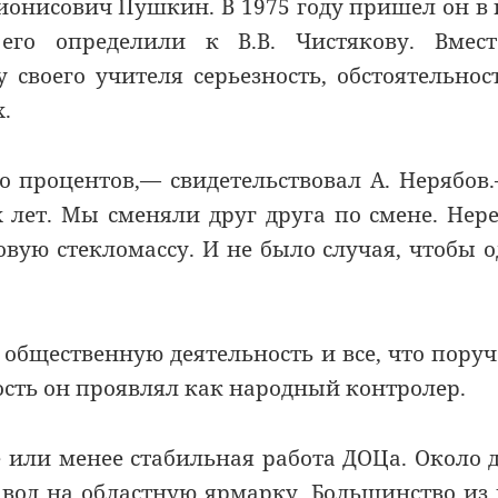
ионисович Пушкин. В 1975 году пришел он в 
его определили к В.В. Чистякову. Вмест
своего учителя серьезность, обстоятельнос
х.
о процентов,— свидетельствовал А. Нерябов
 лет. Мы сменяли друг друга по смене. Нер
овую стекломассу. И не было случая, чтобы 
 общественную деятельность и все, что пору
ость он проявлял как народный контролер.
е или менее стабильная работа ДОЦа. Около 
авод на областную ярмарку. Большинство из