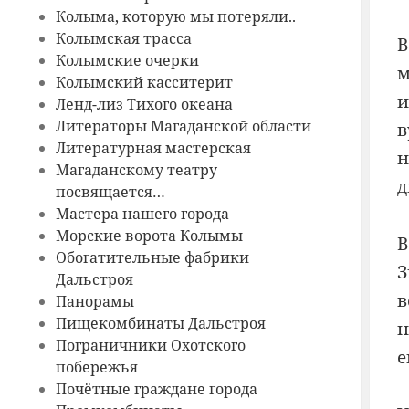
Колыма, которую мы потеряли..
Колымская трасса
В
Колымские очерки
м
Колымский касситерит
и
Ленд-лиз Тихого океана
Литераторы Магаданской области
в
Литературная мастерская
н
Магаданскому театру
д
посвящается…
Мастера нашего города
Морские ворота Колымы
В
Обогатительные фабрики
З
Дальстроя
в
Панорамы
Пищекомбинаты Дальстроя
н
Пограничники Охотского
е
побережья
Почётные граждане города