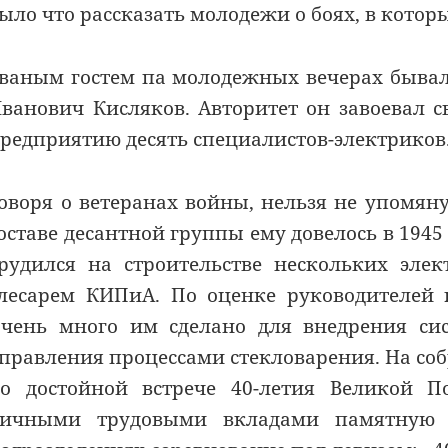
ыло что рассказать молодежи о боях, в котор
ваным гостем па молодежных вечерах бывал
ванович Кисляков. Авторитет он завоевал с
редприятию десять специалистов-электриков
оворя о ветеранах войны, нельзя не упомян
оставе десантной группы ему довелось в 194
рудился на строительстве нескольких эле
лесарем КИПиА. По оценке руководителей ц
чень много им сделано для внедрения си
правления процессами стекловарения. На соб
о достойной встрече 40-летия Великой 
ичными трудовыми вкладами памятную д