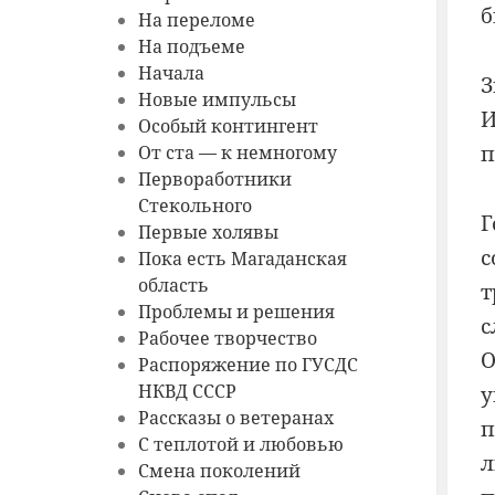
б
На переломе
На подъеме
Начала
З
Новые импульсы
И
Особый контингент
п
От ста — к немногому
Первоработники
Стекольного
Г
Первые холявы
с
Пока есть Магаданская
область
т
Проблемы и решения
с
Рабочее творчество
О
Распоряжение по ГУСДС
НКВД СССР
у
Рассказы о ветеранах
п
С теплотой и любовью
л
Смена поколений