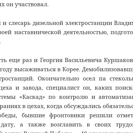
ых он участвовал.
 и слесарь дизельной электростанции Влад
воей наставнической деятельностью, подгот
.
уть еще раз и Георгия Васильевича Куршаков
5 году высаживаться в Корее. Демобилизовавш
ктростанций. Окончательно осел па стекол
еха и завода, специалист он, каких поиск
стемы «Каскад» по контролю и автоматиз
раниях в цехах, когда обсуждались обязатель
Победы, бывшие фронтовики решили отмет
ату, а также возглавить в своих трудо