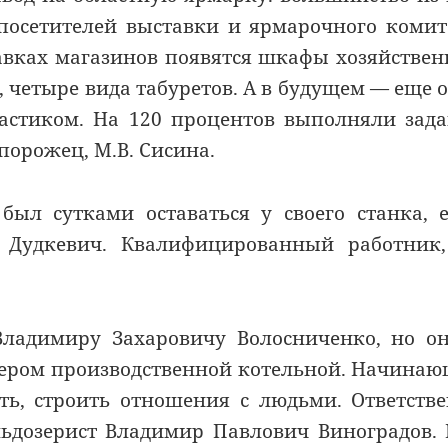
осетителей выставки и ярмарочного комит
лавках магазинов появятся шкафы хозяйстве
, четыре вида табуретов. А в будущем — еще 
ластиком. На 120 процентов выполняли зад
апорожец, М.В. Сисина.
был сутками оставаться у своего станка, 
 Дудкевич. Квалифицированный работник,
Владимиру Захаровичу Волосниченко, но о
стером производственной котельной. Начина
ть, строить отношения с людьми. Ответств
льдозерист Владимир Павлович Виноградов.