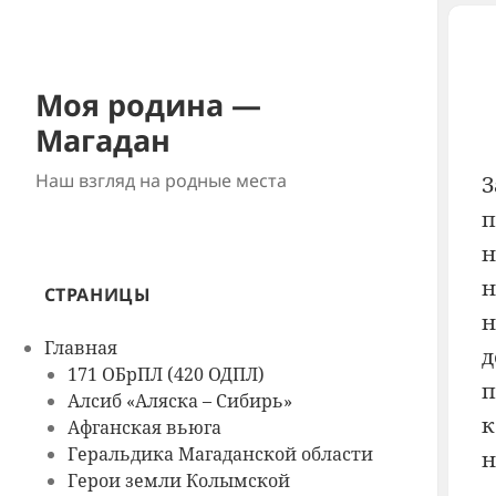
Моя родина —
Магадан
Наш взгляд на родные места
З
п
н
н
СТРАНИЦЫ
н
Главная
д
171 ОБрПЛ (420 ОДПЛ)
п
Алсиб «Аляска – Сибирь»
к
Афганская вьюга
Геральдика Магаданской области
н
Герои земли Колымской