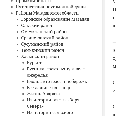
Промкомбинаты
У
Путешествия неугомонной души
П
Районы Магаданской области
п
Городское образование Магадан
д
Ольский район
Омсукчанский район
Среднеканский район
—
Сусуманский район
э
Тенькинский район
Хасынский район
о
Буркот
м
Бусинка, соскользнувшая с
ожерелья
Вдоль автотрасс и побережья
С
Все дальше на север
е
Жизнь Арарата
Из истории газеты «Заря
С
Севера»
Из истории сельского
д