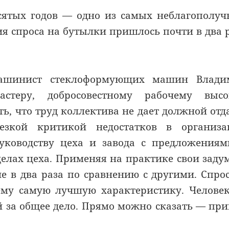
сятых годов — одно из самых неблагополу
ия спроса на бутылки пришлось почти в два 
машинист стеклоформующих машин Влади
стеру, добросовестному рабочему высо
ь, что труд коллектива не дает должной отд
зкой критикой недостатков в организа
руководству цеха и завода с предложения
елах цеха. Применяя на практике свои заду
е в два раза по сравнению с другими. Спро
 ему самую лучшую характеристику. Челове
 за общее дело. Прямо можно сказать — пр