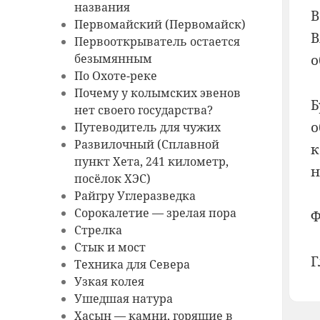
названия
В
Первомайский (Первомайск)
В
Первооткрыватель остается
о
безымянным
По Охоте-реке
Почему у колымских эвенов
Б
нет своего государства?
о
Путеводитель для чужих
Развилочный (Сплавной
к
пункт Хета, 241 километр,
н
посёлок ХЭС)
Райгру Углеразведка
Сорокалетие — зрелая пора
Ф
Стрелка
Стык и мост
Г
Техника для Севера
Узкая колея
Ушедшая натура
Хасын — камни, горящие в