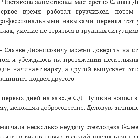
 Чистякова заимствовал мастерство Славва Д
ервое время работал грузчиком, потом 
рофессиональными навыками перенял тот у 
елах, умение не теряться в трудных ситуация
 Славве Дионисовичу можно доверять на ст
том я убеждаюсь на протяжении нескольких
дин начинает варку, а другой выпускает гот
ашинист подвел другого.
 первых дней на заводе С.Д. Пушкин вошел в
му, исполнял добросовестно. Деловую активн
мягчала несколько неудачу стеклоцеха боле
есятков видов новых изделий предоставил з