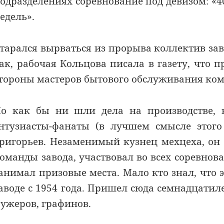
одразделениях соревнование под девизом: «
едель».
тарался вырваться из прорыва коллектив заво
ак, рабочая Кольцова писала в газету, что п
тороны мастеров бытового обслуживания ком
о как бы ни шли дела на производстве, в
нтузиасты-фанаты (в лучшем смысле этого
ригорьев. Незаменимый кузнец мехцеха, о
оманды завода, участвовал во всех соревнов
анимал призовые места. Мало кто знал, что
аводе с 1954 года. Пришел сюда семнадцати
ужеров, графинов.