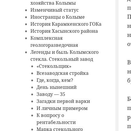
хозяйства Колымы
п
Изменчивый статус
П
Иностранцы о Колыме
История Карамкенского ГОКа
н
История Хасынского района
н
Комплексная
о
геологоразведочная
Легенды и быль Колымского
стекла. Стекольный завод
В
«Стекольщик»
н
Всезаводская стройка
б
Где, когда, кем?
День нынешний
Заводу — 35
Б
Загадки первой варки
п
И личным примером
К вопросу о
р
рентабельности
п
Марка стекольного