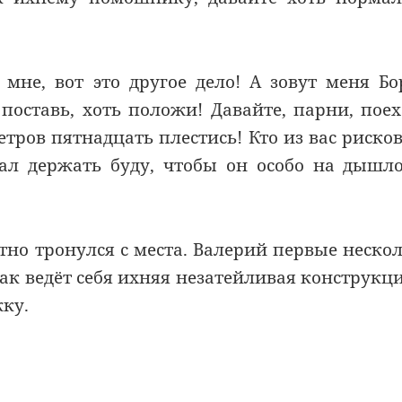
мне, вот это другое дело! А зовут меня Бо
 поставь, хоть положи! Давайте, парни, пое
етров пятнадцать плестись! Кто из вас риско
трал держать буду, чтобы он особо на дышл
атно тронулся с места. Валерий первые неско
как ведёт себя ихняя незатейливая конструкци
жку.