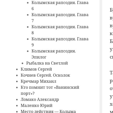
Колымская рапсодия. Глава
6
Б
Колымская рапсодия. Глава
в
7
в
Колымская рапсодия. Глава
к
8
Колымская рапсодия. Глава
Б
9
у
Колымская рапсодия.
с
Эпилог
Рыбалка на Светлой
Климов Сергей
Т
Кочнев Сергей. Осколок
р
Кречмар Михаил
Кто помнит тот «Ванинский
о
порт»?
у
Ломако Александр
х
Маленко Юрий
м
Место действия — Колыма