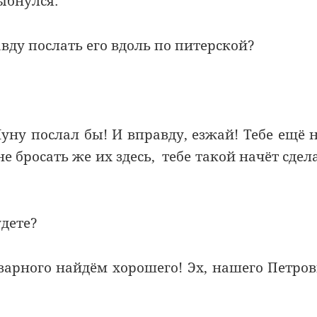
ыбнулся:
ду послать его вдоль по питерской?
 Луну послал бы! И вправду, езжай! Тебе ещё 
е бросать же их здесь, тебе такой начёт сдел
удете?
варного найдём хорошего! Эх, нашего Петро