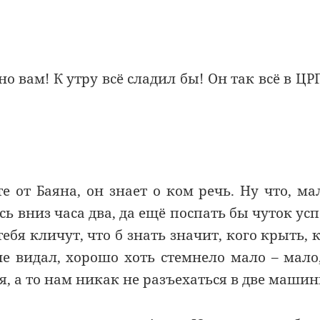
о вам! К утру всё сладил бы! Он так всё в ЦР
е от Баяна, он знает о ком речь. Ну что, ма
ь вниз часа два, да ещё поспать бы чуток усп
тебя кличут, что б знать значит, кого крыть, 
не видал, хорошо хоть стемнело мало – мало
я, а то нам никак не разъехаться в две машин