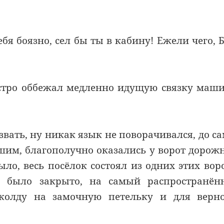
бя боязно, сел бы ты в кабину! Ежели чего, 
стро оббежал медленно идущую связку маш
азвать, ну никак язык не поворачивался, до с
ьшим, благополучно оказались у ворот дорож
ыло, весь посёлок состоял из одних этих вор
ё было закрыто, на самый распространён
олду на замочную петельку и для верно