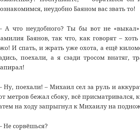
ознакомимся, неудобно Баяном вас звать то!
 А что неудобного? Ты бы вот не «выкал» 
амилия Баянов, так что, как говорят – хоть
жо! И спать, и жрать уже охота, а ещё килом
адись, поехали, а я сзади тросом внатяг, 
апирал!
 Ну, поехали! – Михаил сел за руль и аккур
от метров бежал сбоку, всё присматривался, 
атем на ходу запрыгнул к Михаилу на подно
 Не сорвёшься?