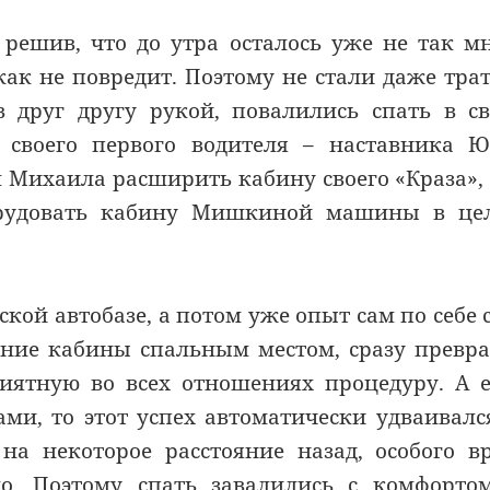
, решив, что до утра осталось уже не так м
как не повредит. Поэтому не стали даже тра
 друг другу рукой, повалились спать в с
своего первого водителя – наставника Ю
л Михаила расширить кабину своего «Краза»,
орудовать кабину Мишкиной машины в це
кой автобазе, а потом уже опыт сам по себе 
вание кабины спальным местом, сразу превр
риятную во всех отношениях процедуру. А 
ами, то этот успех автоматически удваивалс
 на некоторое расстояние назад, особого в
о. Поэтому спать завалились с комфорто