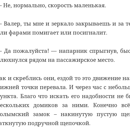
 Не, нормально, скорость маленькая.
 Валер, ты мне и зеркало закрываешь и за те
ли фарами помигает или посигналит.
 Да пожалуйста! — напарник спрыгнув, бы
люхнулся рядом на пассажирское место.
ак и скреблись они, ездой то это движение н
ижней точки перевала. И через час с небол
ункта. Благо что искать его надобности не б
ескольких домиков за ними. Конечно вс
олымский замок – накинутую пустую щек
аткнутую подручной щепочкой.