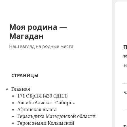
Моя родина —
Магадан
Наш взгляд на родные места
П
н
н
СТРАНИЦЫ
—
Главная
ч
171 ОБрПЛ (420 ОДПЛ)
Алсиб «Аляска – Сибирь»
—
Афганская вьюга
Геральдика Магаданской области
Герои земли Колымской