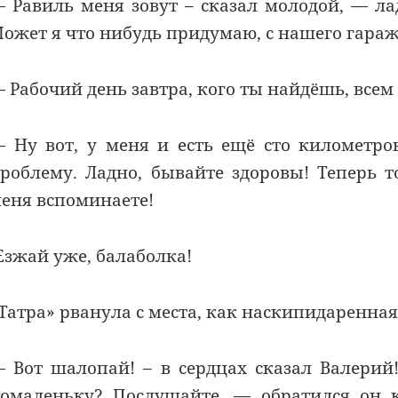
 Равиль меня зовут – сказал молодой, — ла
ожет я что нибудь придумаю, с нашего гараж
 Рабочий день завтра, кого ты найдёшь, всем 
 Ну вот, у меня и есть ещё сто километро
роблему. Ладно, бывайте здоровы! Теперь т
еня вспоминаете!
Езжай уже, балаболка!
Татра» рванула с места, как наскипидаренная
 Вот шалопай! – в сердцах сказал Валерий
омаленьку? Послушайте, — обратился он 