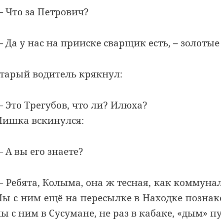
 Что за Петрович?
 Да у нас на прииске сварщик есть, – золотые
тарый водитель крякнул:
 Это Трегубов, что ли? Илюха?
ишка вскинулся:
 А вы его знаете?
 Ребята, Колыма, она ж тесная, как коммунал
ы с ним ещё на пересылке в Находке познак
ы с ним в Сусумане, не раз в кабаке, «дым» п