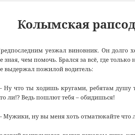
Колымская рапсоди
редпоследним уезжал виновник. Он долго х
е зная, чем помочь. Брался за всё, где тольк
е выдержал пожилой водитель:
 Ну что ты ходишь кругами, ребятам душу т
то ли!? Ведь пошлют тебя – обидишься!
 Мужики, ну вы меня хоть отматюкайте что ли