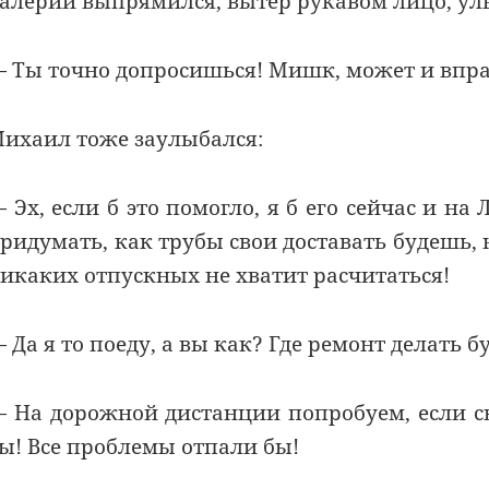
алерий выпрямился, вытер рукавом лицо, ул
 Ты точно допросишься! Мишк, может и вправ
ихаил тоже заулыбался:
 Эх, если б это помогло, я б его сейчас и на
ридумать, как трубы cвои доставать будешь, н
икаких отпускных не хватит расчитаться!
 Да я то поеду, а вы как? Где ремонт делать б
 На дорожной дистанции попробуем, если с
ы! Все проблемы отпали бы!