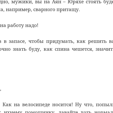
дно, мужики, вы на Аян – Юряхе стоять буд
а, например, сварного притащу.
на работу надо!
в в запасе, чтобы придумать, как решить 
очно знать буду, как спина чешется, значи
,
! Как на велосипеде носится! Ну что, попы
к ихнему помошнику, давайте хоть норма