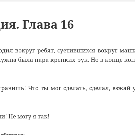
я. Глава 16
одил вокруг ребят, суетившихся вокруг ма
о нужна была пара крепких рук. Но в конце ко
равишь! Что ты мог сделать, сделал, езжай 
! Не могу я так!