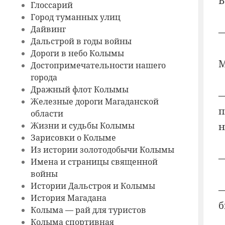
В
Глоссарий
Город туманных улиц
Дайвинг
—
Дальстрой в годы войны
Дороги в небо Колымы
М
Достопримечательности нашего
города
Дражный флот Колымы
—
Железные дороги Магаданской
п
области
Жизни и судьбы Колымы
н
Зарисовки о Колыме
Из истории золотодобычи Колымы
—
Имена и страницы священной
войны
Истории Дальстроя и Колымы
—
История Магадана
б
Колыма — рай для туристов
Колыма спортивная