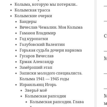
Колыма, которую мы потеряли..
—
Колымская трасса
Колымские очерки
—
Бандеры
Вячеслав Чемалин. Моя Колыма
Гамаюн Владимир
С
Год куропатки
Голубовский Валентин
Горькая судьба дочери наркома
—
Гусаров Вячеслав
М
Ермак Александр
Замёрзший этап
—
Записки молодого специалиста.
Колыма 1941 — 1945 годы
Израильянц Игорь
—
Зверьё моё
М
Колымская рапсодия
Колымская рапсодия. Глава
м